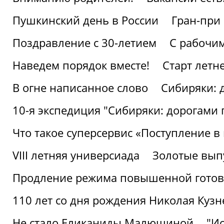
Пушкинский день в России
Гран-при
Поздравление с 30-летием
С рабочи
Наведем порядок вместе!
Старт летн
В огне написанное слово
Сибиряки: 
10-я экспедиция "Сибиряки: дорогами 
Что такое суперсервис «Поступление в
VIII летняя универсиада
Золотые вып
Продление режима повышенной готовн
110 лет со дня рождения Николая Куз
Не стало Еликаниды Малюшиной
"И