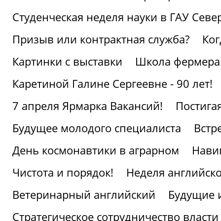
Студенческая неделя науки в ГАУ Севе
Призыв или контрактная служба?
Ког
Картинки с выставки
Школа фермера.
Каретиной Галине Сергеевне - 90 лет!
7 апреля Ярмарка Вакансий!
Постига
Будущее молодого специалиста
Встр
День космонавтики в аграрном
Нави
Чистота и порядок!
Неделя английско
Ветеринарный английский
Будущие 
Стратегическое сотрудничество власти