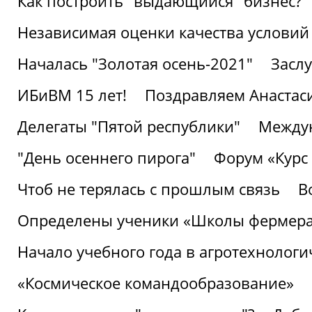
Как построить "выдающийся" бизнес?
Независимая оценки качества условий
Началась "Золотая осень-2021"
Засл
ИБиВМ 15 лет!
Поздравляем Анастаси
Делегаты "Пятой республики"
Междун
"День осеннего пирога"
Форум «Курс 
Чтоб не терялась с прошлым связь
В
Определены ученики «Школы фермер
Начало учебного года в агротехнологи
«Космическое командообразование»