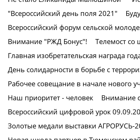
"Всероссийский день поля 2021"
Буд
Всероссийский форум сельской молод
Внимание "РЖД Бонус"!
Телемост со
Главная изобретательская награда года
День солидарности в борьбе с террор
Рабочее совещание в начале нового у
Наш приоритет - человек
Внимание с
Всероссийский цифровой урок 09.09.2
Золотые медали выставки АГРОРУСЬ-2
Новая школа партнер в Тюменском ра