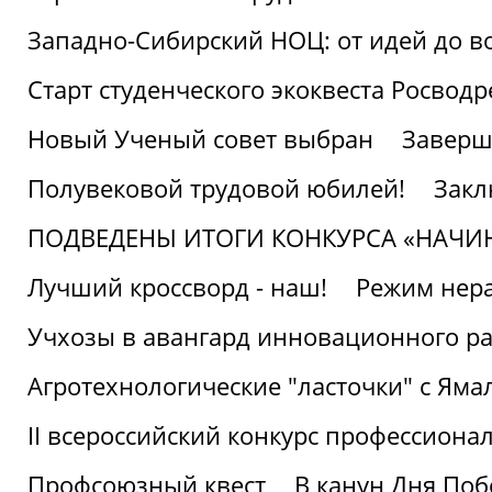
Западно-Сибирский НОЦ: от идей до в
Старт студенческого экоквеста Росвод
Новый Ученый совет выбран
Заверш
Полувековой трудовой юбилей!
Закл
ПОДВЕДЕНЫ ИТОГИ КОНКУРСА «НАЧИ
Лучший кроссворд - наш!
Режим нера
Учхозы в авангард инновационного р
Агротехнологические "ласточки" с Яма
II всероссийский конкурс профессиона
Профсоюзный квест
В канун Дня Поб