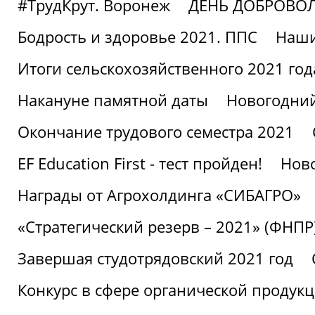
#ТрудКрут. Воронеж
ДЕНЬ ДОБРОВО
Бодрость и здоровье 2021. ППС
Наши
Итоги сельскохозяйственного 2021 год
Накануне памятной даты
Новогодний
Окончание трудового семестра 2021
EF Education First - тест пройден!
Ново
Награды от Агрохолдинга «СИБАГРО»
«Стратегический резерв – 2021» (ФНПР
Завершая студотрядовский 2021 год
Конкурс в сфере органической продук