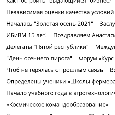
Как построить "выдающийся" бизнес?
Независимая оценки качества условий
Началась "Золотая осень-2021"
Засл
ИБиВМ 15 лет!
Поздравляем Анастаси
Делегаты "Пятой республики"
Междун
"День осеннего пирога"
Форум «Курс 
Чтоб не терялась с прошлым связь
В
Определены ученики «Школы фермер
Начало учебного года в агротехнологи
«Космическое командообразование»