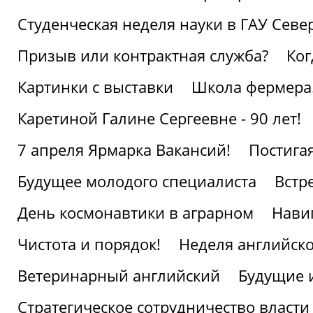
Студенческая неделя науки в ГАУ Севе
Призыв или контрактная служба?
Ког
Картинки с выставки
Школа фермера.
Каретиной Галине Сергеевне - 90 лет!
7 апреля Ярмарка Вакансий!
Постига
Будущее молодого специалиста
Встр
День космонавтики в аграрном
Нави
Чистота и порядок!
Неделя английско
Ветеринарный английский
Будущие 
Стратегическое сотрудничество власти