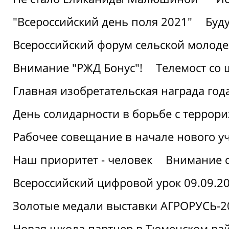
"Всероссийский день поля 2021"
Буд
Всероссийский форум сельской молод
Внимание "РЖД Бонус"!
Телемост со
Главная изобретательская награда года
День солидарности в борьбе с террор
Рабочее совещание в начале нового у
Наш приоритет - человек
Внимание с
Всероссийский цифровой урок 09.09.2
Золотые медали выставки АГРОРУСЬ-2
Новая школа партнер в Тюменском ра