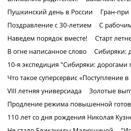
Пушкинский день в России
Гран-при
Поздравление с 30-летием
С рабочи
Наведем порядок вместе!
Старт летн
В огне написанное слово
Сибиряки: 
10-я экспедиция "Сибиряки: дорогами 
Что такое суперсервис «Поступление в
VIII летняя универсиада
Золотые вып
Продление режима повышенной готовн
110 лет со дня рождения Николая Куз
Не стало Еликаниды Малюшиной
"И