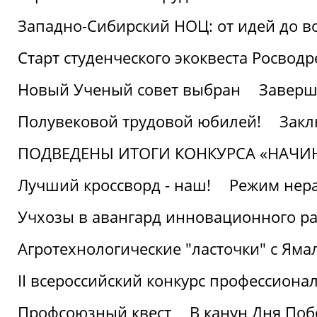
Западно-Сибирский НОЦ: от идей до в
Старт студенческого экоквеста Росвод
Новый Ученый совет выбран
Заверш
Полувековой трудовой юбилей!
Закл
ПОДВЕДЕНЫ ИТОГИ КОНКУРСА «НАЧИ
Лучший кроссворд - наш!
Режим нера
Учхозы в авангард инновационного р
Агротехнологические "ласточки" с Яма
II всероссийский конкурс профессиона
Профсоюзный квест
В канун Дня Поб