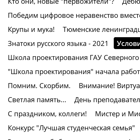
Кто они, новые "первожители"?
Дебю
Победим цифровое неравенство вмест
Крупы и мука!
Тюменские ленинград
Знатоки русского языка - 2021
Услови
Школа проектирования ГАУ Северного
"Школа проектирования" начала работ
Помним. Скорбим.
Внимание! Виртуа
Светлая память...
День преподавате
С праздником, коллеги!
Мистер и Мис
Конкурс "Лучшая студенческая семья"