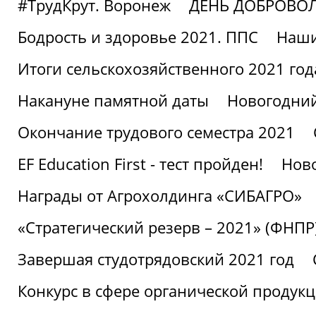
#ТрудКрут. Воронеж
ДЕНЬ ДОБРОВО
Бодрость и здоровье 2021. ППС
Наши
Итоги сельскохозяйственного 2021 год
Накануне памятной даты
Новогодний
Окончание трудового семестра 2021
EF Education First - тест пройден!
Ново
Награды от Агрохолдинга «СИБАГРО»
«Стратегический резерв – 2021» (ФНПР
Завершая студотрядовский 2021 год
Конкурс в сфере органической продук