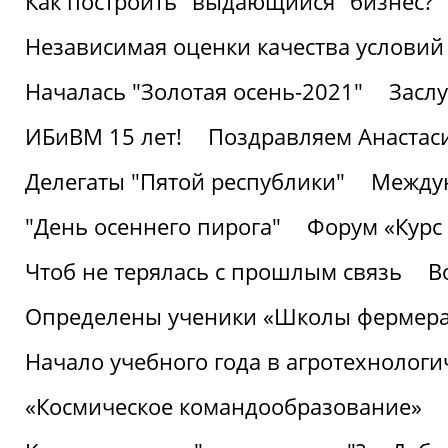
Как построить "выдающийся" бизнес?
Независимая оценки качества условий
Началась "Золотая осень-2021"
Засл
ИБиВМ 15 лет!
Поздравляем Анастаси
Делегаты "Пятой республики"
Междун
"День осеннего пирога"
Форум «Курс 
Чтоб не терялась с прошлым связь
В
Определены ученики «Школы фермер
Начало учебного года в агротехнологи
«Космическое командообразование»