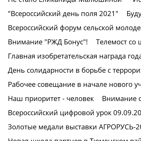
"Всероссийский день поля 2021"
Буд
Всероссийский форум сельской молод
Внимание "РЖД Бонус"!
Телемост со
Главная изобретательская награда года
День солидарности в борьбе с террор
Рабочее совещание в начале нового у
Наш приоритет - человек
Внимание с
Всероссийский цифровой урок 09.09.2
Золотые медали выставки АГРОРУСЬ-2
Новая школа партнер в Тюменском ра