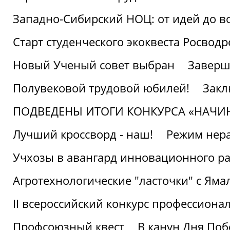
Западно-Сибирский НОЦ: от идей до в
Старт студенческого экоквеста Росвод
Новый Ученый совет выбран
Заверш
Полувековой трудовой юбилей!
Закл
ПОДВЕДЕНЫ ИТОГИ КОНКУРСА «НАЧИ
Лучший кроссворд - наш!
Режим нера
Учхозы в авангард инновационного р
Агротехнологические "ласточки" с Яма
II всероссийский конкурс профессиона
Профсоюзный квест
В канун Дня Поб