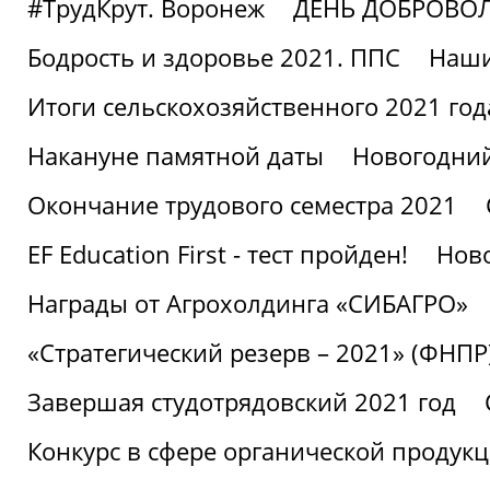
#ТрудКрут. Воронеж
ДЕНЬ ДОБРОВО
Бодрость и здоровье 2021. ППС
Наши
Итоги сельскохозяйственного 2021 год
Накануне памятной даты
Новогодний
Окончание трудового семестра 2021
EF Education First - тест пройден!
Ново
Награды от Агрохолдинга «СИБАГРО»
«Стратегический резерв – 2021» (ФНПР
Завершая студотрядовский 2021 год
Конкурс в сфере органической продук