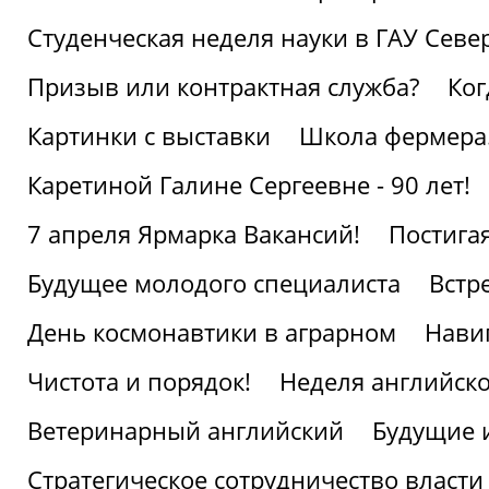
Студенческая неделя науки в ГАУ Севе
Призыв или контрактная служба?
Ког
Картинки с выставки
Школа фермера.
Каретиной Галине Сергеевне - 90 лет!
7 апреля Ярмарка Вакансий!
Постига
Будущее молодого специалиста
Встр
День космонавтики в аграрном
Нави
Чистота и порядок!
Неделя английско
Ветеринарный английский
Будущие 
Стратегическое сотрудничество власти