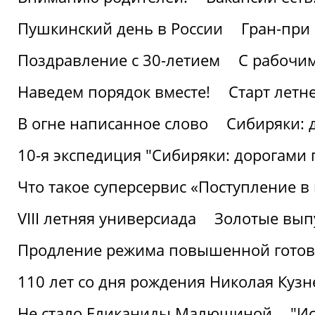
Пушкинский день в России
Гран-при
Поздравление с 30-летием
С рабочи
Наведем порядок вместе!
Старт летн
В огне написанное слово
Сибиряки: 
10-я экспедиция "Сибиряки: дорогами 
Что такое суперсервис «Поступление в
VIII летняя универсиада
Золотые вып
Продление режима повышенной готовн
110 лет со дня рождения Николая Куз
Не стало Еликаниды Малюшиной
"И