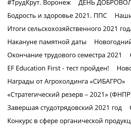
#ТрудКрут. Воронеж
ДЕНЬ ДОБРОВО
Бодрость и здоровье 2021. ППС
Наши
Итоги сельскохозяйственного 2021 год
Накануне памятной даты
Новогодний
Окончание трудового семестра 2021
EF Education First - тест пройден!
Ново
Награды от Агрохолдинга «СИБАГРО»
«Стратегический резерв – 2021» (ФНПР
Завершая студотрядовский 2021 год
Конкурс в сфере органической продук