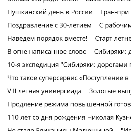
Пушкинский день в России
Гран-при
Поздравление с 30-летием
С рабочи
Наведем порядок вместе!
Старт летн
В огне написанное слово
Сибиряки: 
10-я экспедиция "Сибиряки: дорогами 
Что такое суперсервис «Поступление в
VIII летняя универсиада
Золотые вып
Продление режима повышенной готовн
110 лет со дня рождения Николая Куз
Не стало Еликаниды Малюшиной
"И