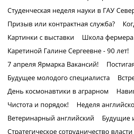
Студенческая неделя науки в ГАУ Севе
Призыв или контрактная служба?
Ког
Картинки с выставки
Школа фермера.
Каретиной Галине Сергеевне - 90 лет!
7 апреля Ярмарка Вакансий!
Постига
Будущее молодого специалиста
Встр
День космонавтики в аграрном
Нави
Чистота и порядок!
Неделя английско
Ветеринарный английский
Будущие 
Стратегическое сотрудничество власти