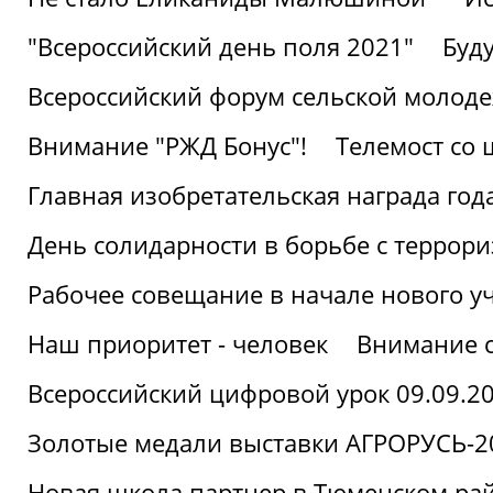
"Всероссийский день поля 2021"
Буд
Всероссийский форум сельской молод
Внимание "РЖД Бонус"!
Телемост со
Главная изобретательская награда года
День солидарности в борьбе с террор
Рабочее совещание в начале нового у
Наш приоритет - человек
Внимание с
Всероссийский цифровой урок 09.09.2
Золотые медали выставки АГРОРУСЬ-2
Новая школа партнер в Тюменском ра