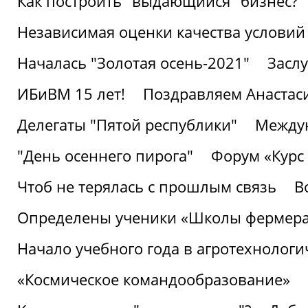
Как построить "выдающийся" бизнес?
Независимая оценки качества условий
Началась "Золотая осень-2021"
Засл
ИБиВМ 15 лет!
Поздравляем Анастаси
Делегаты "Пятой республики"
Междун
"День осеннего пирога"
Форум «Курс 
Чтоб не терялась с прошлым связь
В
Определены ученики «Школы фермер
Начало учебного года в агротехнологи
«Космическое командообразование»