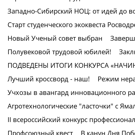
Западно-Сибирский НОЦ: от идей до в
Старт студенческого экоквеста Росвод
Новый Ученый совет выбран
Заверш
Полувековой трудовой юбилей!
Закл
ПОДВЕДЕНЫ ИТОГИ КОНКУРСА «НАЧИ
Лучший кроссворд - наш!
Режим нера
Учхозы в авангард инновационного р
Агротехнологические "ласточки" с Яма
II всероссийский конкурс профессиона
Профсоюзный квест
В канун Дня Поб