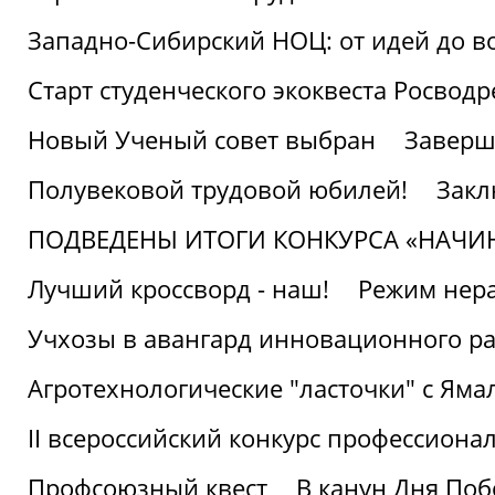
Западно-Сибирский НОЦ: от идей до в
Старт студенческого экоквеста Росвод
Новый Ученый совет выбран
Заверш
Полувековой трудовой юбилей!
Закл
ПОДВЕДЕНЫ ИТОГИ КОНКУРСА «НАЧИ
Лучший кроссворд - наш!
Режим нера
Учхозы в авангард инновационного р
Агротехнологические "ласточки" с Яма
II всероссийский конкурс профессиона
Профсоюзный квест
В канун Дня Поб