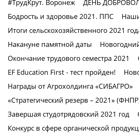
#ТрудКрут. Воронеж
ДЕНЬ ДОБРОВО
Бодрость и здоровье 2021. ППС
Наши
Итоги сельскохозяйственного 2021 год
Накануне памятной даты
Новогодний
Окончание трудового семестра 2021
EF Education First - тест пройден!
Ново
Награды от Агрохолдинга «СИБАГРО»
«Стратегический резерв – 2021» (ФНПР
Завершая студотрядовский 2021 год
Конкурс в сфере органической продук