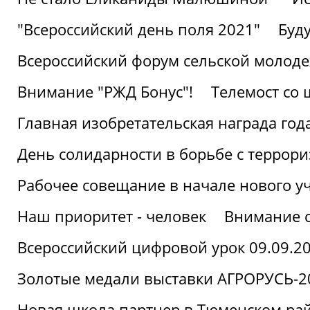
"Всероссийский день поля 2021"
Буд
Всероссийский форум сельской молод
Внимание "РЖД Бонус"!
Телемост со
Главная изобретательская награда года
День солидарности в борьбе с террор
Рабочее совещание в начале нового у
Наш приоритет - человек
Внимание с
Всероссийский цифровой урок 09.09.2
Золотые медали выставки АГРОРУСЬ-2
Новая школа партнер в Тюменском ра