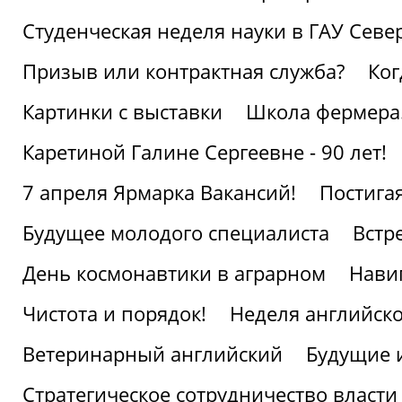
Студенческая неделя науки в ГАУ Севе
Призыв или контрактная служба?
Ког
Картинки с выставки
Школа фермера.
Каретиной Галине Сергеевне - 90 лет!
7 апреля Ярмарка Вакансий!
Постига
Будущее молодого специалиста
Встр
День космонавтики в аграрном
Нави
Чистота и порядок!
Неделя английско
Ветеринарный английский
Будущие 
Стратегическое сотрудничество власти