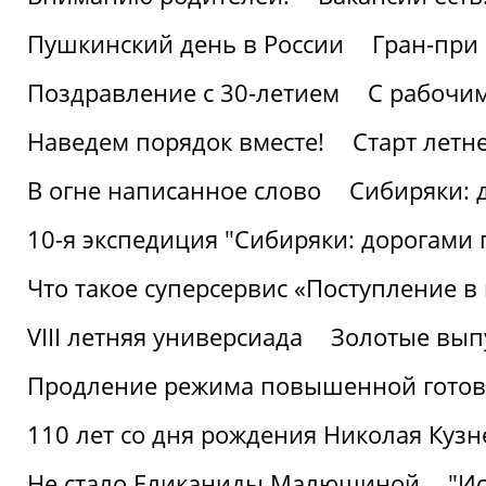
Пушкинский день в России
Гран-при
Поздравление с 30-летием
С рабочи
Наведем порядок вместе!
Старт летн
В огне написанное слово
Сибиряки: 
10-я экспедиция "Сибиряки: дорогами 
Что такое суперсервис «Поступление в
VIII летняя универсиада
Золотые вып
Продление режима повышенной готовн
110 лет со дня рождения Николая Куз
Не стало Еликаниды Малюшиной
"И