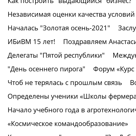
Как построить "выдающийся" бизнес?
Независимая оценки качества условий
Началась "Золотая осень-2021"
Засл
ИБиВМ 15 лет!
Поздравляем Анастаси
Делегаты "Пятой республики"
Междун
"День осеннего пирога"
Форум «Курс 
Чтоб не терялась с прошлым связь
В
Определены ученики «Школы фермер
Начало учебного года в агротехнологи
«Космическое командообразование»