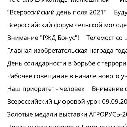
"Всероссийский день поля 2021"
Буд
Всероссийский форум сельской молод
Внимание "РЖД Бонус"!
Телемост со
Главная изобретательская награда года
День солидарности в борьбе с террор
Рабочее совещание в начале нового у
Наш приоритет - человек
Внимание с
Всероссийский цифровой урок 09.09.2
Золотые медали выставки АГРОРУСЬ-2
Новая школа партнер в Тюменском ра