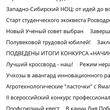
Западно-Сибирский НОЦ: от идей до в
Старт студенческого экоквеста Росвод
Новый Ученый совет выбран
Заверш
Полувековой трудовой юбилей!
Закл
ПОДВЕДЕНЫ ИТОГИ КОНКУРСА «НАЧИ
Лучший кроссворд - наш!
Режим нера
Учхозы в авангард инновационного р
Агротехнологические "ласточки" с Яма
II всероссийский конкурс профессиона
Профсоюзный квест
В канун Дня Поб