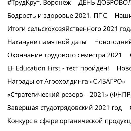
#ТрудКрут. Воронеж
ДЕНЬ ДОБРОВО
Бодрость и здоровье 2021. ППС
Наши
Итоги сельскохозяйственного 2021 год
Накануне памятной даты
Новогодний
Окончание трудового семестра 2021
EF Education First - тест пройден!
Ново
Награды от Агрохолдинга «СИБАГРО»
«Стратегический резерв – 2021» (ФНПР
Завершая студотрядовский 2021 год
Конкурс в сфере органической продук