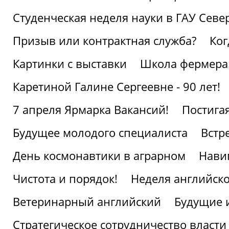
Студенческая неделя науки в ГАУ Севе
Призыв или контрактная служба?
Ког
Картинки с выставки
Школа фермера.
Каретиной Галине Сергеевне - 90 лет!
7 апреля Ярмарка Вакансий!
Постига
Будущее молодого специалиста
Встр
День космонавтики в аграрном
Нави
Чистота и порядок!
Неделя английско
Ветеринарный английский
Будущие 
Стратегическое сотрудничество власти