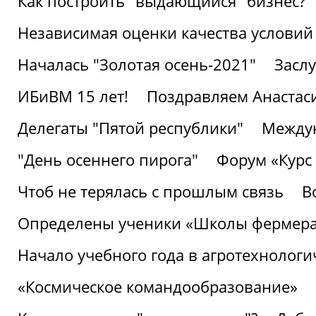
Как построить "выдающийся" бизнес?
Независимая оценки качества условий
Началась "Золотая осень-2021"
Засл
ИБиВМ 15 лет!
Поздравляем Анастаси
Делегаты "Пятой республики"
Междун
"День осеннего пирога"
Форум «Курс 
Чтоб не терялась с прошлым связь
В
Определены ученики «Школы фермер
Начало учебного года в агротехнологи
«Космическое командообразование»