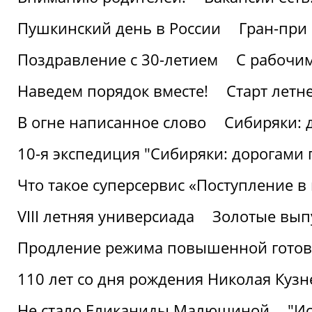
Пушкинский день в России
Гран-при
Поздравление с 30-летием
С рабочи
Наведем порядок вместе!
Старт летн
В огне написанное слово
Сибиряки: 
10-я экспедиция "Сибиряки: дорогами 
Что такое суперсервис «Поступление в
VIII летняя универсиада
Золотые вып
Продление режима повышенной готовн
110 лет со дня рождения Николая Куз
Не стало Еликаниды Малюшиной
"И