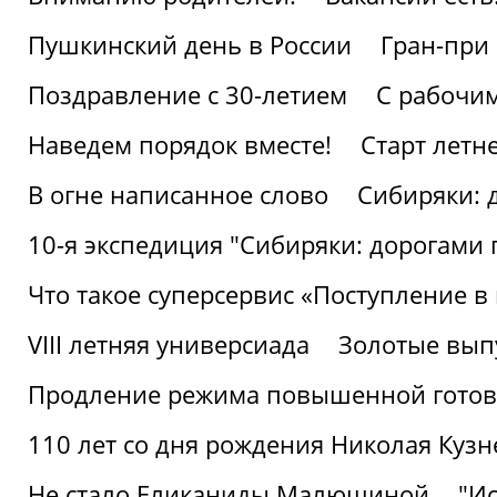
Пушкинский день в России
Гран-при
Поздравление с 30-летием
С рабочи
Наведем порядок вместе!
Старт летн
В огне написанное слово
Сибиряки: 
10-я экспедиция "Сибиряки: дорогами 
Что такое суперсервис «Поступление в
VIII летняя универсиада
Золотые вып
Продление режима повышенной готовн
110 лет со дня рождения Николая Куз
Не стало Еликаниды Малюшиной
"И