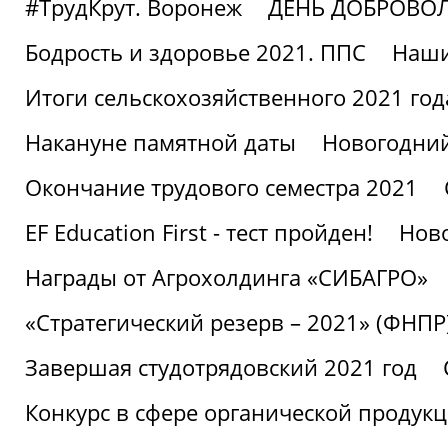
#ТрудКрут. Воронеж
ДЕНЬ ДОБРОВО
Бодрость и здоровье 2021. ППС
Наши
Итоги сельскохозяйственного 2021 год
Накануне памятной даты
Новогодний
Окончание трудового семестра 2021
EF Education First - тест пройден!
Ново
Награды от Агрохолдинга «СИБАГРО»
«Стратегический резерв – 2021» (ФНПР
Завершая студотрядовский 2021 год
Конкурс в сфере органической продук