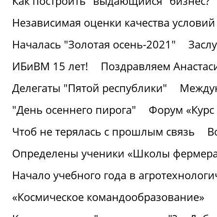
Как построить "выдающийся" бизнес?
Независимая оценки качества условий
Началась "Золотая осень-2021"
Засл
ИБиВМ 15 лет!
Поздравляем Анастаси
Делегаты "Пятой республики"
Междун
"День осеннего пирога"
Форум «Курс 
Чтоб не терялась с прошлым связь
В
Определены ученики «Школы фермер
Начало учебного года в агротехнологи
«Космическое командообразование»