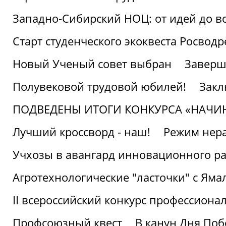
Западно-Сибирский НОЦ: от идей до в
Старт студенческого экоквеста Росвод
Новый Ученый совет выбран
Заверш
Полувековой трудовой юбилей!
Закл
ПОДВЕДЕНЫ ИТОГИ КОНКУРСА «НАЧИ
Лучший кроссворд - наш!
Режим нера
Учхозы в авангард инновационного р
Агротехнологические "ласточки" с Яма
II всероссийский конкурс профессиона
Профсоюзный квест
В канун Дня Поб