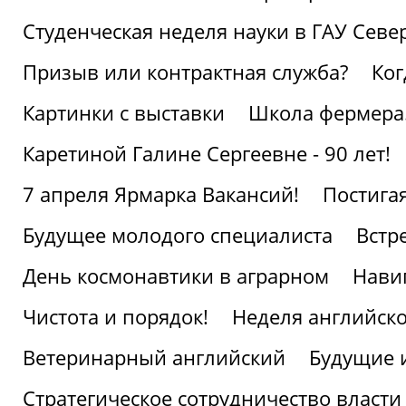
Студенческая неделя науки в ГАУ Севе
Призыв или контрактная служба?
Ког
Картинки с выставки
Школа фермера.
Каретиной Галине Сергеевне - 90 лет!
7 апреля Ярмарка Вакансий!
Постига
Будущее молодого специалиста
Встр
День космонавтики в аграрном
Нави
Чистота и порядок!
Неделя английско
Ветеринарный английский
Будущие 
Стратегическое сотрудничество власти