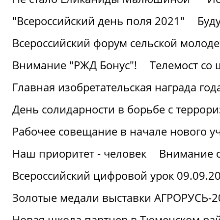
"Всероссийский день поля 2021"
Буд
Всероссийский форум сельской молод
Внимание "РЖД Бонус"!
Телемост со
Главная изобретательская награда года
День солидарности в борьбе с террор
Рабочее совещание в начале нового у
Наш приоритет - человек
Внимание с
Всероссийский цифровой урок 09.09.2
Золотые медали выставки АГРОРУСЬ-2
Новая школа партнер в Тюменском ра