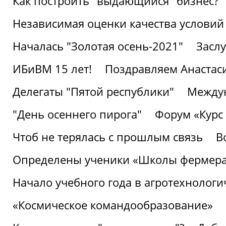
Как построить "выдающийся" бизнес?
Независимая оценки качества условий
Началась "Золотая осень-2021"
Засл
ИБиВМ 15 лет!
Поздравляем Анастаси
Делегаты "Пятой республики"
Междун
"День осеннего пирога"
Форум «Курс 
Чтоб не терялась с прошлым связь
В
Определены ученики «Школы фермер
Начало учебного года в агротехнологи
«Космическое командообразование»