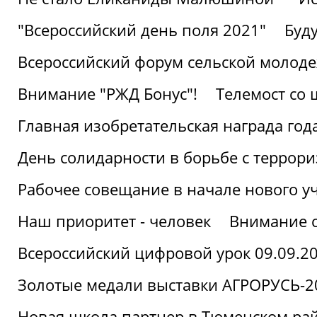
"Всероссийский день поля 2021"
Буд
Всероссийский форум сельской молод
Внимание "РЖД Бонус"!
Телемост со
Главная изобретательская награда года
День солидарности в борьбе с террор
Рабочее совещание в начале нового у
Наш приоритет - человек
Внимание с
Всероссийский цифровой урок 09.09.2
Золотые медали выставки АГРОРУСЬ-2
Новая школа партнер в Тюменском ра