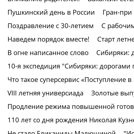
Пушкинский день в России
Гран-при
Поздравление с 30-летием
С рабочи
Наведем порядок вместе!
Старт летн
В огне написанное слово
Сибиряки: 
10-я экспедиция "Сибиряки: дорогами 
Что такое суперсервис «Поступление в
VIII летняя универсиада
Золотые вып
Продление режима повышенной готовн
110 лет со дня рождения Николая Куз
Не стало Еликаниды Малюшиной
"И