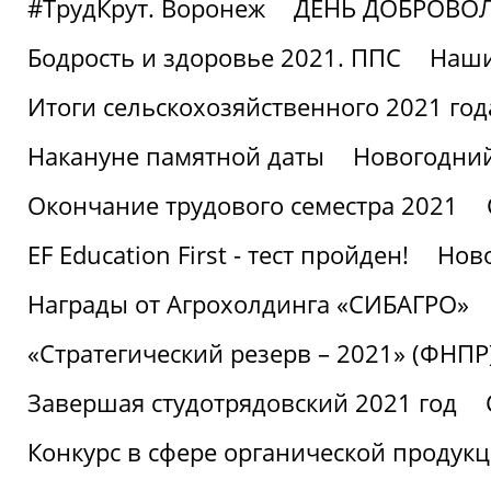
#ТрудКрут. Воронеж
ДЕНЬ ДОБРОВО
Бодрость и здоровье 2021. ППС
Наши
Итоги сельскохозяйственного 2021 год
Накануне памятной даты
Новогодний
Окончание трудового семестра 2021
EF Education First - тест пройден!
Ново
Награды от Агрохолдинга «СИБАГРО»
«Стратегический резерв – 2021» (ФНПР
Завершая студотрядовский 2021 год
Конкурс в сфере органической продук