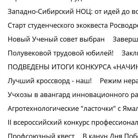
Западно-Сибирский НОЦ: от идей до в
Старт студенческого экоквеста Росвод
Новый Ученый совет выбран
Заверш
Полувековой трудовой юбилей!
Закл
ПОДВЕДЕНЫ ИТОГИ КОНКУРСА «НАЧИ
Лучший кроссворд - наш!
Режим нера
Учхозы в авангард инновационного р
Агротехнологические "ласточки" с Яма
II всероссийский конкурс профессиона
Профсоюзный квест
В канун Дня Поб