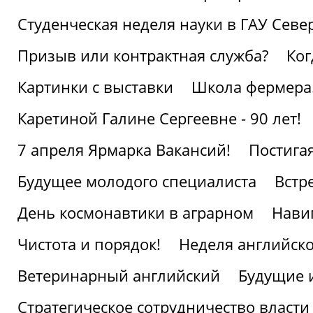
Студенческая неделя науки в ГАУ Севе
Призыв или контрактная служба?
Ког
Картинки с выставки
Школа фермера.
Каретиной Галине Сергеевне - 90 лет!
7 апреля Ярмарка Вакансий!
Постига
Будущее молодого специалиста
Встр
День космонавтики в аграрном
Нави
Чистота и порядок!
Неделя английско
Ветеринарный английский
Будущие 
Стратегическое сотрудничество власти