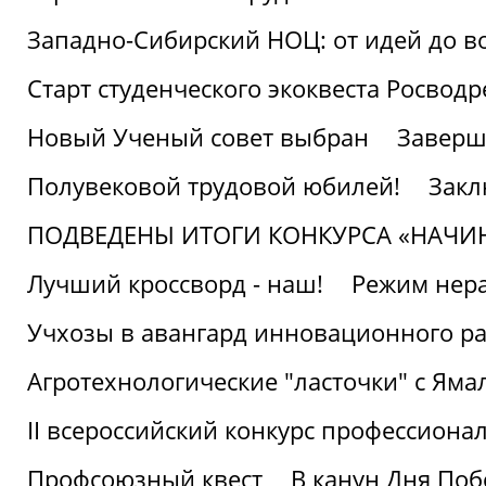
Западно-Сибирский НОЦ: от идей до в
Старт студенческого экоквеста Росвод
Новый Ученый совет выбран
Заверш
Полувековой трудовой юбилей!
Закл
ПОДВЕДЕНЫ ИТОГИ КОНКУРСА «НАЧИ
Лучший кроссворд - наш!
Режим нера
Учхозы в авангард инновационного р
Агротехнологические "ласточки" с Яма
II всероссийский конкурс профессиона
Профсоюзный квест
В канун Дня Поб