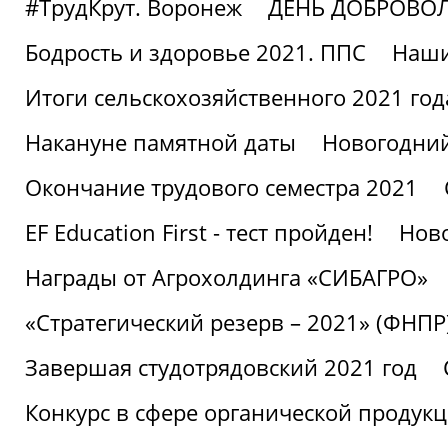
#ТрудКрут. Воронеж
ДЕНЬ ДОБРОВО
Бодрость и здоровье 2021. ППС
Наши
Итоги сельскохозяйственного 2021 год
Накануне памятной даты
Новогодний
Окончание трудового семестра 2021
EF Education First - тест пройден!
Ново
Награды от Агрохолдинга «СИБАГРО»
«Стратегический резерв – 2021» (ФНПР
Завершая студотрядовский 2021 год
Конкурс в сфере органической продук