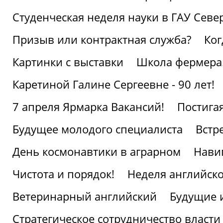
Студенческая неделя науки в ГАУ Севе
Призыв или контрактная служба?
Ког
Картинки с выставки
Школа фермера.
Каретиной Галине Сергеевне - 90 лет!
7 апреля Ярмарка Вакансий!
Постига
Будущее молодого специалиста
Встр
День космонавтики в аграрном
Нави
Чистота и порядок!
Неделя английско
Ветеринарный английский
Будущие 
Стратегическое сотрудничество власти