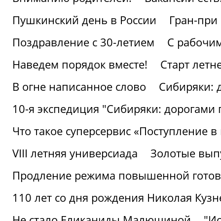
Пушкинский день в России
Гран-при
Поздравление с 30-летием
С рабочи
Наведем порядок вместе!
Старт летн
В огне написанное слово
Сибиряки: 
10-я экспедиция "Сибиряки: дорогами 
Что такое суперсервис «Поступление в
VIII летняя универсиада
Золотые вып
Продление режима повышенной готовн
110 лет со дня рождения Николая Куз
Не стало Еликаниды Малюшиной
"И