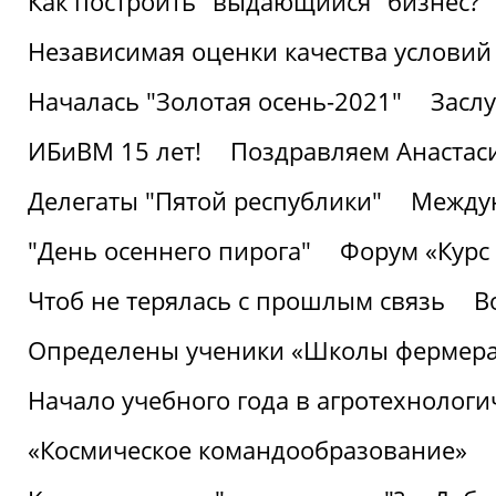
Как построить "выдающийся" бизнес?
Независимая оценки качества условий
Началась "Золотая осень-2021"
Засл
ИБиВМ 15 лет!
Поздравляем Анастаси
Делегаты "Пятой республики"
Междун
"День осеннего пирога"
Форум «Курс 
Чтоб не терялась с прошлым связь
В
Определены ученики «Школы фермер
Начало учебного года в агротехнологи
«Космическое командообразование»