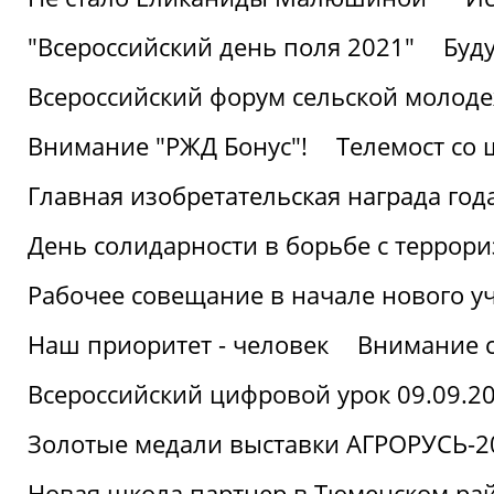
"Всероссийский день поля 2021"
Буд
Всероссийский форум сельской молод
Внимание "РЖД Бонус"!
Телемост со
Главная изобретательская награда года
День солидарности в борьбе с террор
Рабочее совещание в начале нового у
Наш приоритет - человек
Внимание с
Всероссийский цифровой урок 09.09.2
Золотые медали выставки АГРОРУСЬ-2
Новая школа партнер в Тюменском ра