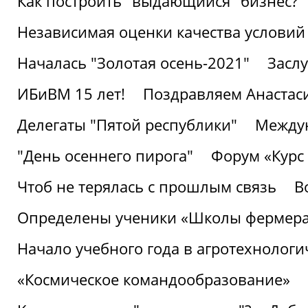
Как построить "выдающийся" бизнес?
Независимая оценки качества условий
Началась "Золотая осень-2021"
Засл
ИБиВМ 15 лет!
Поздравляем Анастаси
Делегаты "Пятой республики"
Междун
"День осеннего пирога"
Форум «Курс 
Чтоб не терялась с прошлым связь
В
Определены ученики «Школы фермер
Начало учебного года в агротехнологи
«Космическое командообразование»