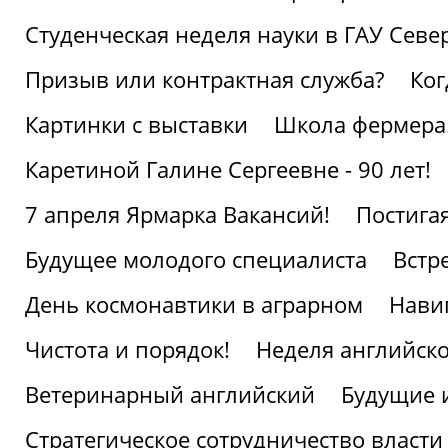
Студенческая неделя науки в ГАУ Севе
Призыв или контрактная служба?
Ког
Картинки с выставки
Школа фермера.
Каретиной Галине Сергеевне - 90 лет!
7 апреля Ярмарка Вакансий!
Постига
Будущее молодого специалиста
Встр
День космонавтики в аграрном
Нави
Чистота и порядок!
Неделя английско
Ветеринарный английский
Будущие 
Стратегическое сотрудничество власти