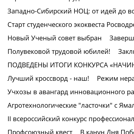
Западно-Сибирский НОЦ: от идей до в
Старт студенческого экоквеста Росвод
Новый Ученый совет выбран
Заверш
Полувековой трудовой юбилей!
Закл
ПОДВЕДЕНЫ ИТОГИ КОНКУРСА «НАЧИ
Лучший кроссворд - наш!
Режим нера
Учхозы в авангард инновационного р
Агротехнологические "ласточки" с Яма
II всероссийский конкурс профессиона
Профсоюзный квест
В канун Дня Поб