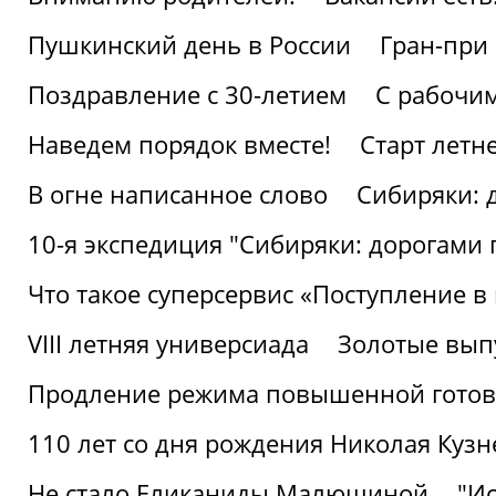
Пушкинский день в России
Гран-при
Поздравление с 30-летием
С рабочи
Наведем порядок вместе!
Старт летн
В огне написанное слово
Сибиряки: 
10-я экспедиция "Сибиряки: дорогами 
Что такое суперсервис «Поступление в
VIII летняя универсиада
Золотые вып
Продление режима повышенной готовн
110 лет со дня рождения Николая Куз
Не стало Еликаниды Малюшиной
"И