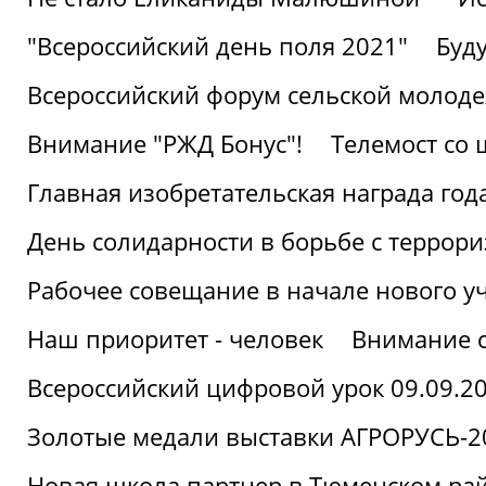
"Всероссийский день поля 2021"
Буд
Всероссийский форум сельской молод
Внимание "РЖД Бонус"!
Телемост со
Главная изобретательская награда года
День солидарности в борьбе с террор
Рабочее совещание в начале нового у
Наш приоритет - человек
Внимание с
Всероссийский цифровой урок 09.09.2
Золотые медали выставки АГРОРУСЬ-2
Новая школа партнер в Тюменском ра