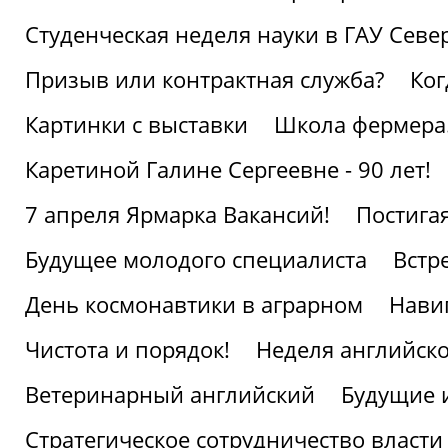
Студенческая неделя науки в ГАУ Севе
Призыв или контрактная служба?
Ког
Картинки с выставки
Школа фермера.
Каретиной Галине Сергеевне - 90 лет!
7 апреля Ярмарка Вакансий!
Постига
Будущее молодого специалиста
Встр
День космонавтики в аграрном
Нави
Чистота и порядок!
Неделя английско
Ветеринарный английский
Будущие 
Стратегическое сотрудничество власти