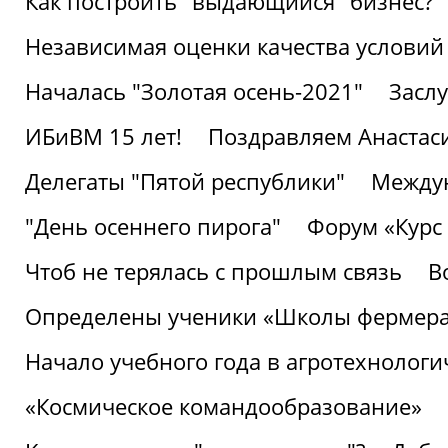
Как построить "выдающийся" бизнес?
Независимая оценки качества условий
Началась "Золотая осень-2021"
Засл
ИБиВМ 15 лет!
Поздравляем Анастаси
Делегаты "Пятой республики"
Междун
"День осеннего пирога"
Форум «Курс 
Чтоб не терялась с прошлым связь
В
Определены ученики «Школы фермер
Начало учебного года в агротехнологи
«Космическое командообразование»