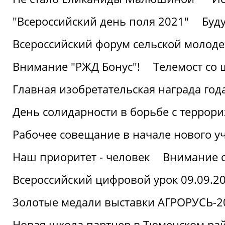
"Всероссийский день поля 2021"
Буд
Всероссийский форум сельской молод
Внимание "РЖД Бонус"!
Телемост со
Главная изобретательская награда года
День солидарности в борьбе с террор
Рабочее совещание в начале нового у
Наш приоритет - человек
Внимание с
Всероссийский цифровой урок 09.09.2
Золотые медали выставки АГРОРУСЬ-2
Новая школа партнер в Тюменском ра