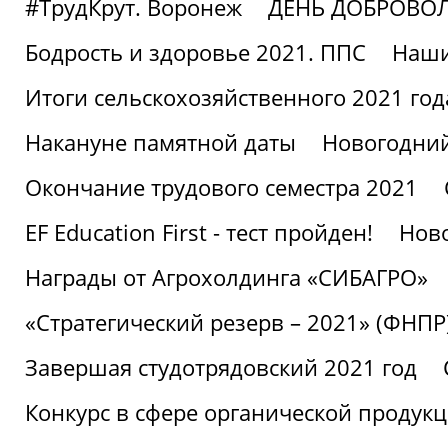
#ТрудКрут. Воронеж
ДЕНЬ ДОБРОВО
Бодрость и здоровье 2021. ППС
Наши
Итоги сельскохозяйственного 2021 год
Накануне памятной даты
Новогодний
Окончание трудового семестра 2021
EF Education First - тест пройден!
Ново
Награды от Агрохолдинга «СИБАГРО»
«Стратегический резерв – 2021» (ФНПР
Завершая студотрядовский 2021 год
Конкурс в сфере органической продук