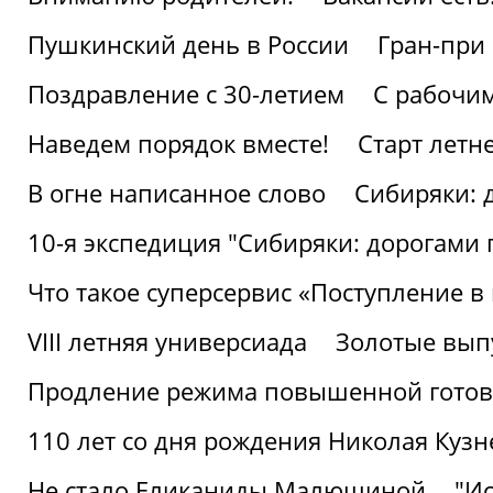
Пушкинский день в России
Гран-при
Поздравление с 30-летием
С рабочи
Наведем порядок вместе!
Старт летн
В огне написанное слово
Сибиряки: 
10-я экспедиция "Сибиряки: дорогами 
Что такое суперсервис «Поступление в
VIII летняя универсиада
Золотые вып
Продление режима повышенной готовн
110 лет со дня рождения Николая Куз
Не стало Еликаниды Малюшиной
"И