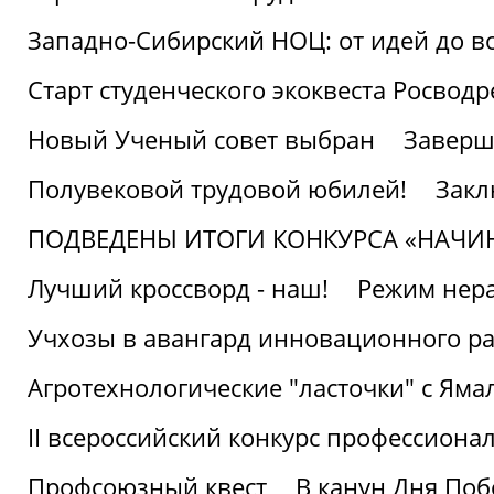
Западно-Сибирский НОЦ: от идей до в
Старт студенческого экоквеста Росвод
Новый Ученый совет выбран
Заверш
Полувековой трудовой юбилей!
Закл
ПОДВЕДЕНЫ ИТОГИ КОНКУРСА «НАЧИ
Лучший кроссворд - наш!
Режим нера
Учхозы в авангард инновационного р
Агротехнологические "ласточки" с Яма
II всероссийский конкурс профессиона
Профсоюзный квест
В канун Дня Поб