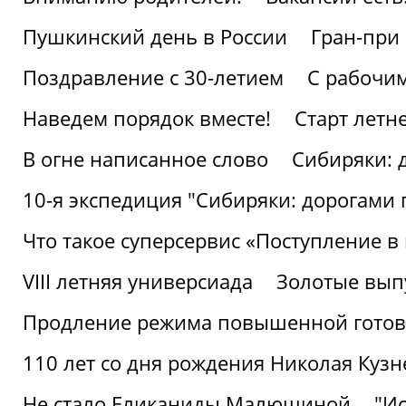
Пушкинский день в России
Гран-при
Поздравление с 30-летием
С рабочи
Наведем порядок вместе!
Старт летн
В огне написанное слово
Сибиряки: 
10-я экспедиция "Сибиряки: дорогами 
Что такое суперсервис «Поступление в
VIII летняя универсиада
Золотые вып
Продление режима повышенной готовн
110 лет со дня рождения Николая Куз
Не стало Еликаниды Малюшиной
"И