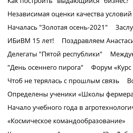
Как построить "выдающийся" бизнес?
Независимая оценки качества условий
Началась "Золотая осень-2021"
Засл
ИБиВМ 15 лет!
Поздравляем Анастаси
Делегаты "Пятой республики"
Междун
"День осеннего пирога"
Форум «Курс 
Чтоб не терялась с прошлым связь
В
Определены ученики «Школы фермер
Начало учебного года в агротехнологи
«Космическое командообразование»