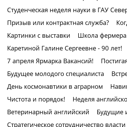
Студенческая неделя науки в ГАУ Севе
Призыв или контрактная служба?
Ког
Картинки с выставки
Школа фермера.
Каретиной Галине Сергеевне - 90 лет!
7 апреля Ярмарка Вакансий!
Постига
Будущее молодого специалиста
Встр
День космонавтики в аграрном
Нави
Чистота и порядок!
Неделя английско
Ветеринарный английский
Будущие 
Стратегическое сотрудничество власти