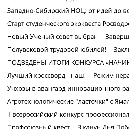
Западно-Сибирский НОЦ: от идей до в
Старт студенческого экоквеста Росвод
Новый Ученый совет выбран
Заверш
Полувековой трудовой юбилей!
Закл
ПОДВЕДЕНЫ ИТОГИ КОНКУРСА «НАЧИ
Лучший кроссворд - наш!
Режим нера
Учхозы в авангард инновационного р
Агротехнологические "ласточки" с Яма
II всероссийский конкурс профессиона
Профсоюзный квест
В канун Дня Поб