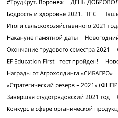
#ТрудКрут. Воронеж
ДЕНЬ ДОБРОВО
Бодрость и здоровье 2021. ППС
Наши
Итоги сельскохозяйственного 2021 год
Накануне памятной даты
Новогодний
Окончание трудового семестра 2021
EF Education First - тест пройден!
Ново
Награды от Агрохолдинга «СИБАГРО»
«Стратегический резерв – 2021» (ФНПР
Завершая студотрядовский 2021 год
Конкурс в сфере органической продук