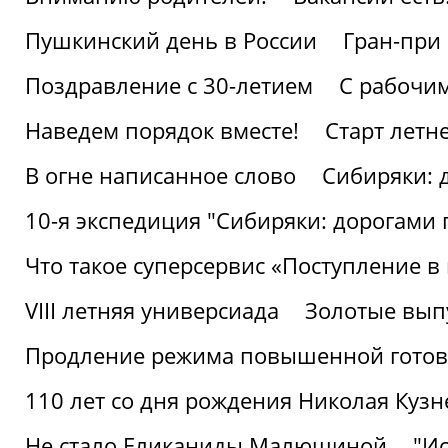
Пушкинский день в России
Гран-при
Поздравление с 30-летием
С рабочи
Наведем порядок вместе!
Старт летн
В огне написанное слово
Сибиряки: 
10-я экспедиция "Сибиряки: дорогами 
Что такое суперсервис «Поступление в
VIII летняя универсиада
Золотые вып
Продление режима повышенной готовн
110 лет со дня рождения Николая Куз
Не стало Еликаниды Малюшиной
"И