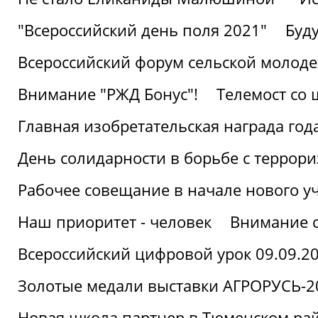
"Всероссийский день поля 2021"
Буд
Всероссийский форум сельской молод
Внимание "РЖД Бонус"!
Телемост со
Главная изобретательская награда года
День солидарности в борьбе с террор
Рабочее совещание в начале нового у
Наш приоритет - человек
Внимание с
Всероссийский цифровой урок 09.09.2
Золотые медали выставки АГРОРУСЬ-2
Новая школа партнер в Тюменском ра