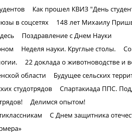
тудентов
Как прошел КВИЗ "День студен
юзы в соцсетях
148 лет Михаилу Приш
здесь
Поздравление с Днем Науки
рном
Неделя науки. Круглые столы.
Со
огии.
22 доклада о животноводстве и 
нской области
Будущее сельских терри
ких студотрядов
Спартакиада ППС. По
трядов!
Делимся опытом!
тиклассникам
С Днем защитника отечес
рмера»