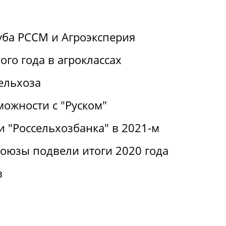
уба РССМ и Агроэксперия
ого года в агроклассах
ельхоза
можности с "Руском"
 "Россельхозбанка" в 2021-м
оюзы подвели итоги 2020 года
в