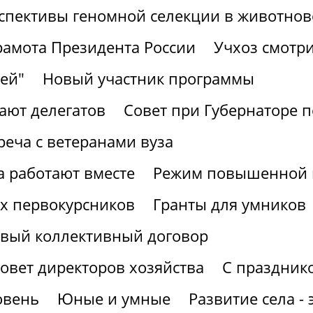
спективы геномной селекции в животнов
рамота Президента России
Учхоз смотри
ей"
Новый участник программы
ают делегатов
Совет при Губернаторе 
реча с ветеранами вуза
а работают вместе
Режим повышенной г
х первокурсников
Гранты для умников
вый коллективный договор
овет директоров хозяйства
С праздник
овень
Юные и умные
Развитие села -