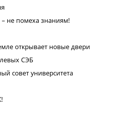
ня
 – не помеха знаниям!
емле открывает новые двери
слевых СЭБ
ый совет университета
!