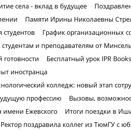
итие села - вклад в будущее
Поздравлен
лении
Памяти Ирины Николаевны Стре
 студентов
График организационных со
 студентам и преподавателям от Минсел
 готовности
Бесплатный урок IPR Book
пыт иностранца
хнологический колледж: новый этап сотр
 будущую профессию
Вызовы, возможнос
н имени Ежевского
Итоги поездки в Иш
Ректор поздравила коллег из ТюмГУ с ю