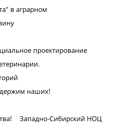
та" в аграрном
вину
циальное проектирование
ветеринарии.
торий
ддержим наших!
тва!
Западно-Сибирский НОЦ