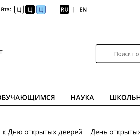
йта:
Ц
Ц
Ц
RU
EN
|
Т
ОБУЧАЮЩИМСЯ
НАУКА
ШКОЛЬ
я к Дню открытых дверей
День открыты