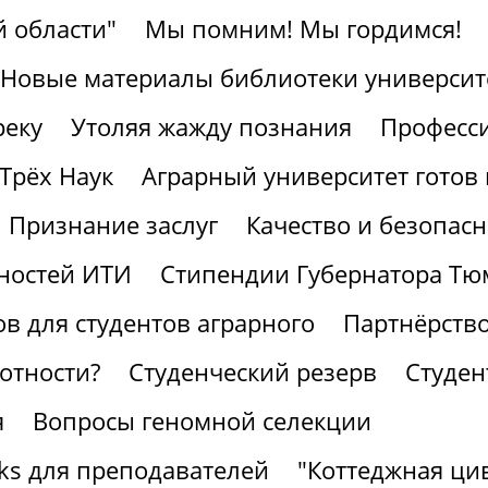
 области"
Мы помним! Мы гордимся!
Новые материалы библиотеки университ
реку
Утоляя жажду познания
Професс
Трёх Наук
Аграрный университет готов 
Признание заслуг
Качество и безопасн
ностей ИТИ
Стипендии Губернатора Тю
в для студентов аграрного
Партнёрство
отности?
Студенческий резерв
Студен
я
Вопросы геномной селекции
ks для преподавателей
"Коттеджная ци