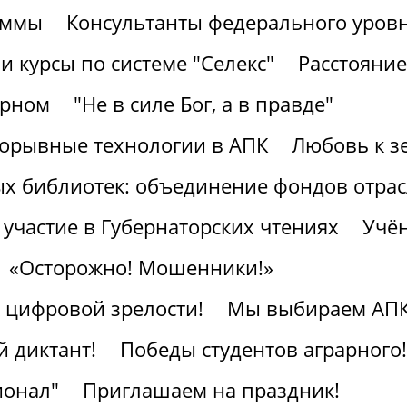
аммы
Консультанты федерального уров
 курсы по системе "Селекс"
Расстояние
арном
"Не в силе Бог, а в правде"
рорывные технологии в АПК
Любовь к з
ых библиотек: объединение фондов отра
участие в Губернаторских чтениях
Учён
«Осторожно! Мошенники!»
к цифровой зрелости!
Мы выбираем АПК
 диктант!
Победы студентов аграрного!
ионал"
Приглашаем на праздник!