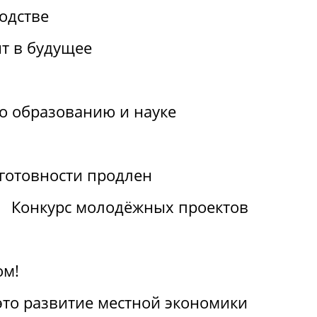
одстве
т в будущее
по образованию и науке
отовности продлен
Конкурс молодёжных проектов
ом!
 это развитие местной экономики