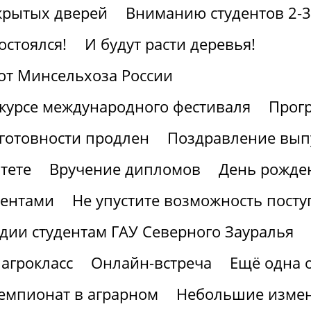
крытых дверей
Вниманию студентов 2-3
остоялся!
И будут расти деревья!
от Минсельхоза России
курсе международного фестиваля
Прогр
готовности продлен
Поздравление вып
тете
Вручение дипломов
День рожден
иентами
Не упустите возможность посту
дии студентам ГАУ Северного Зауралья
агрокласс
Онлайн-встреча
Ещё одна 
мпионат в аграрном
Небольшие измен