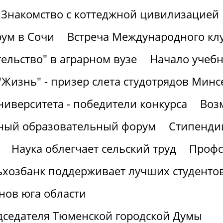
Знакомство с коттеджной цивилизацией
ум в Сочи
Встреча Международного кл
ельство" в аграрном вузе
Начало учебн
"Жизнь" - призер слета студотрядов Минс
ниверситета - победители конкурса
Воз
рный образовательный форум
Стипендии
Наука облегчает сельский труд
Профс
ьхозбанк поддерживает лучших студенто
нов юга области
дседателя Тюменской городской Думы