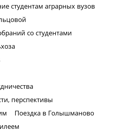
ие студентам аграрных вузов
льцовой
браний со студентами
ьхоза
s
удничества
ти, перспективы
им
Поездка в Голышманово
билеем