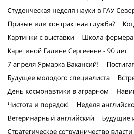
Студенческая неделя науки в ГАУ Севе
Призыв или контрактная служба?
Ког
Картинки с выставки
Школа фермера.
Каретиной Галине Сергеевне - 90 лет!
7 апреля Ярмарка Вакансий!
Постига
Будущее молодого специалиста
Встр
День космонавтики в аграрном
Нави
Чистота и порядок!
Неделя английско
Ветеринарный английский
Будущие 
Стратегическое сотрудничество власти