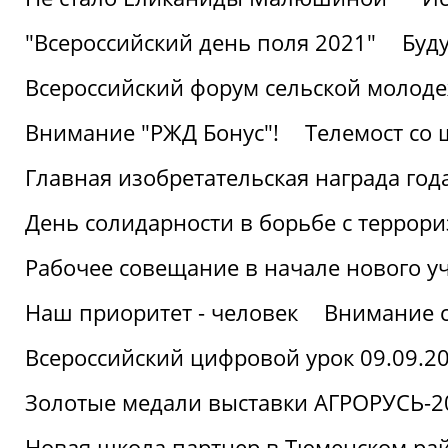
"Всероссийский день поля 2021"
Буд
Всероссийский форум сельской молод
Внимание "РЖД Бонус"!
Телемост со
Главная изобретательская награда года
День солидарности в борьбе с террор
Рабочее совещание в начале нового у
Наш приоритет - человек
Внимание с
Всероссийский цифровой урок 09.09.2
Золотые медали выставки АГРОРУСЬ-2
Новая школа партнер в Тюменском ра