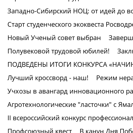
Западно-Сибирский НОЦ: от идей до в
Старт студенческого экоквеста Росвод
Новый Ученый совет выбран
Заверш
Полувековой трудовой юбилей!
Закл
ПОДВЕДЕНЫ ИТОГИ КОНКУРСА «НАЧИ
Лучший кроссворд - наш!
Режим нера
Учхозы в авангард инновационного р
Агротехнологические "ласточки" с Яма
II всероссийский конкурс профессиона
Профсоюзный квест
В канун Дня Поб