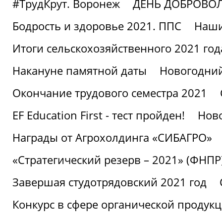
#ТрудКрут. Воронеж
ДЕНЬ ДОБРОВО
Бодрость и здоровье 2021. ППС
Наши
Итоги сельскохозяйственного 2021 год
Накануне памятной даты
Новогодний
Окончание трудового семестра 2021
EF Education First - тест пройден!
Ново
Награды от Агрохолдинга «СИБАГРО»
«Стратегический резерв – 2021» (ФНПР
Завершая студотрядовский 2021 год
Конкурс в сфере органической продук