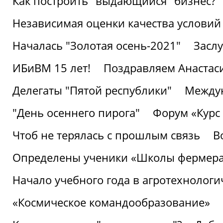
Как построить "выдающийся" бизнес?
Независимая оценки качества условий
Началась "Золотая осень-2021"
Засл
ИБиВМ 15 лет!
Поздравляем Анастаси
Делегаты "Пятой республики"
Междун
"День осеннего пирога"
Форум «Курс 
Чтоб не терялась с прошлым связь
В
Определены ученики «Школы фермер
Начало учебного года в агротехнологи
«Космическое командообразование»