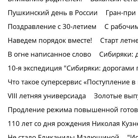
Пушкинский день в России
Гран-при
Поздравление с 30-летием
С рабочи
Наведем порядок вместе!
Старт летн
В огне написанное слово
Сибиряки: 
10-я экспедиция "Сибиряки: дорогами 
Что такое суперсервис «Поступление в
VIII летняя универсиада
Золотые вып
Продление режима повышенной готовн
110 лет со дня рождения Николая Куз
Не стало Еликаниды Малюшиной
"И