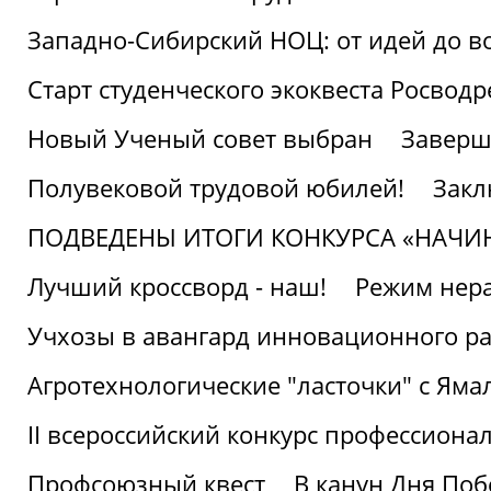
Западно-Сибирский НОЦ: от идей до в
Старт студенческого экоквеста Росвод
Новый Ученый совет выбран
Заверш
Полувековой трудовой юбилей!
Закл
ПОДВЕДЕНЫ ИТОГИ КОНКУРСА «НАЧИ
Лучший кроссворд - наш!
Режим нера
Учхозы в авангард инновационного р
Агротехнологические "ласточки" с Яма
II всероссийский конкурс профессиона
Профсоюзный квест
В канун Дня Поб