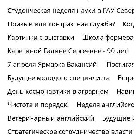
Студенческая неделя науки в ГАУ Севе
Призыв или контрактная служба?
Ког
Картинки с выставки
Школа фермера.
Каретиной Галине Сергеевне - 90 лет!
7 апреля Ярмарка Вакансий!
Постига
Будущее молодого специалиста
Встр
День космонавтики в аграрном
Нави
Чистота и порядок!
Неделя английско
Ветеринарный английский
Будущие 
Стратегическое сотрудничество власти