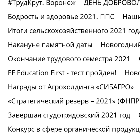
#ТрудКрут. Воронеж
ДЕНЬ ДОБРОВО
Бодрость и здоровье 2021. ППС
Наши
Итоги сельскохозяйственного 2021 год
Накануне памятной даты
Новогодний
Окончание трудового семестра 2021
EF Education First - тест пройден!
Ново
Награды от Агрохолдинга «СИБАГРО»
«Стратегический резерв – 2021» (ФНПР
Завершая студотрядовский 2021 год
Конкурс в сфере органической продук