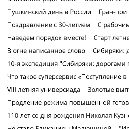
Пушкинский день в России
Гран-при
Поздравление с 30-летием
С рабочи
Наведем порядок вместе!
Старт летн
В огне написанное слово
Сибиряки: 
10-я экспедиция "Сибиряки: дорогами 
Что такое суперсервис «Поступление в
VIII летняя универсиада
Золотые вып
Продление режима повышенной готовн
110 лет со дня рождения Николая Куз
Не стало Еликаниды Малюшиной
"И