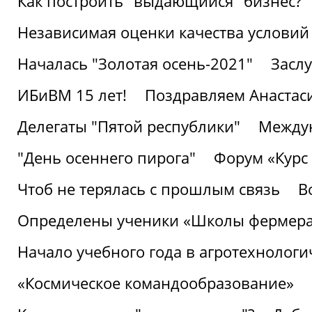
Как построить "выдающийся" бизнес?
Независимая оценки качества условий
Началась "Золотая осень-2021"
Засл
ИБиВМ 15 лет!
Поздравляем Анастаси
Делегаты "Пятой республики"
Междун
"День осеннего пирога"
Форум «Курс 
Чтоб не терялась с прошлым связь
В
Определены ученики «Школы фермер
Начало учебного года в агротехнологи
«Космическое командообразование»