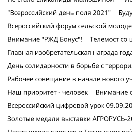
"Всероссийский день поля 2021"
Буд
Всероссийский форум сельской молод
Внимание "РЖД Бонус"!
Телемост со
Главная изобретательская награда года
День солидарности в борьбе с террор
Рабочее совещание в начале нового у
Наш приоритет - человек
Внимание с
Всероссийский цифровой урок 09.09.2
Золотые медали выставки АГРОРУСЬ-2
Новая школа партнер в Тюменском ра