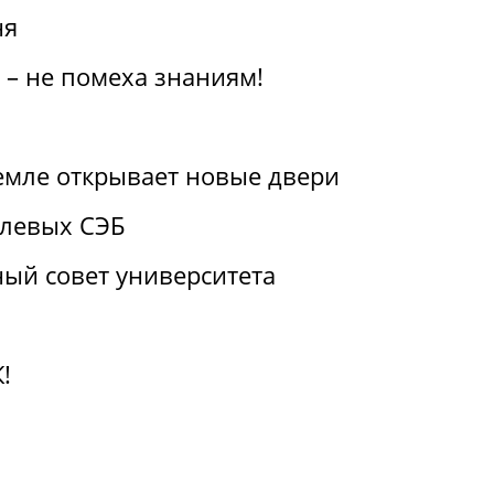
ня
 – не помеха знаниям!
емле открывает новые двери
слевых СЭБ
ый совет университета
!