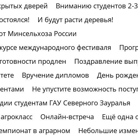
крытых дверей
Вниманию студентов 2-3
остоялся!
И будут расти деревья!
от Минсельхоза России
курсе международного фестиваля
Прогр
готовности продлен
Поздравление вып
тете
Вручение дипломов
День рожден
иентами
Не упустите возможность посту
дии студентам ГАУ Северного Зауралья
агрокласс
Онлайн-встреча
Ещё одна 
мпионат в аграрном
Небольшие измен