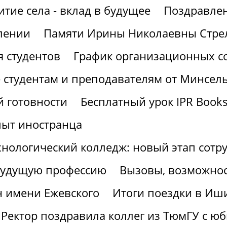
итие села - вклад в будущее
Поздравлен
лении
Памяти Ирины Николаевны Стре
 студентов
График организационных со
 студентам и преподавателям от Минсел
 готовности
Бесплатный урок IPR Book
пыт иностранца
хнологический колледж: новый этап сотр
 будущую профессию
Вызовы, возможнос
н имени Ежевского
Итоги поездки в Иш
Ректор поздравила коллег из ТюмГУ с ю