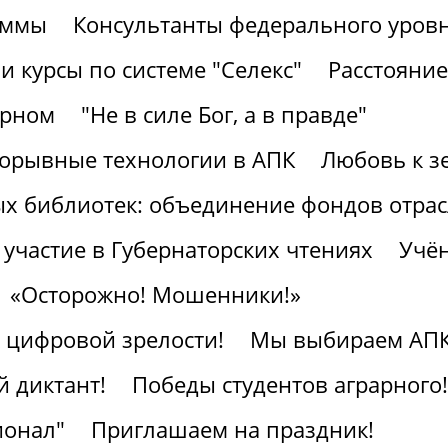
аммы
Консультанты федерального уров
 курсы по системе "Селекс"
Расстояние
арном
"Не в силе Бог, а в правде"
рорывные технологии в АПК
Любовь к з
ых библиотек: объединение фондов отра
участие в Губернаторских чтениях
Учён
«Осторожно! Мошенники!»
к цифровой зрелости!
Мы выбираем АПК
 диктант!
Победы студентов аграрного!
ионал"
Приглашаем на праздник!