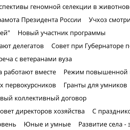
спективы геномной селекции в животнов
рамота Президента России
Учхоз смотри
ей"
Новый участник программы
ают делегатов
Совет при Губернаторе 
реча с ветеранами вуза
а работают вместе
Режим повышенной г
х первокурсников
Гранты для умников
вый коллективный договор
овет директоров хозяйства
С праздник
овень
Юные и умные
Развитие села -