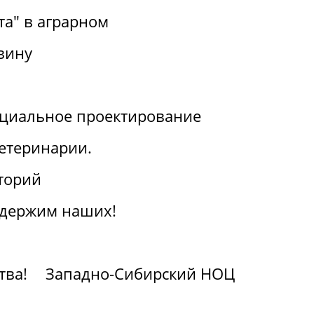
та" в аграрном
вину
циальное проектирование
ветеринарии.
торий
ддержим наших!
тва!
Западно-Сибирский НОЦ