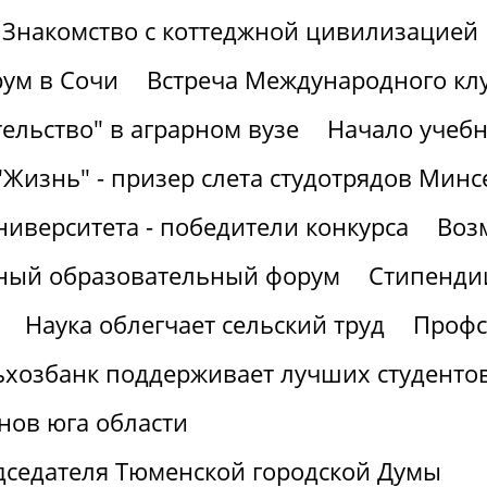
Знакомство с коттеджной цивилизацией
ум в Сочи
Встреча Международного кл
ельство" в аграрном вузе
Начало учебн
"Жизнь" - призер слета студотрядов Минс
ниверситета - победители конкурса
Воз
рный образовательный форум
Стипендии
Наука облегчает сельский труд
Профс
ьхозбанк поддерживает лучших студенто
нов юга области
дседателя Тюменской городской Думы