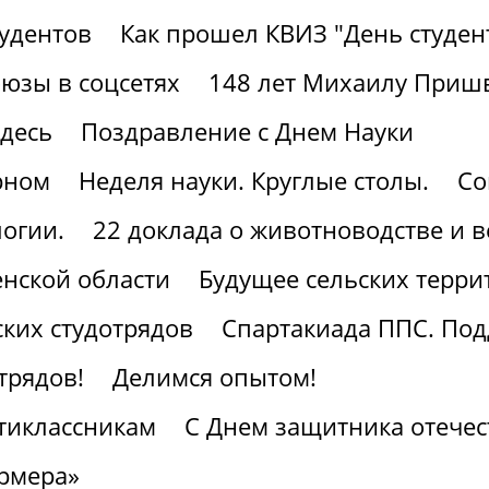
тудентов
Как прошел КВИЗ "День студен
юзы в соцсетях
148 лет Михаилу Приш
здесь
Поздравление с Днем Науки
рном
Неделя науки. Круглые столы.
Со
огии.
22 доклада о животноводстве и 
нской области
Будущее сельских терри
ких студотрядов
Спартакиада ППС. По
трядов!
Делимся опытом!
тиклассникам
С Днем защитника отечес
рмера»