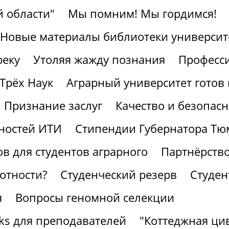
 области"
Мы помним! Мы гордимся!
Новые материалы библиотеки университ
реку
Утоляя жажду познания
Професс
Трёх Наук
Аграрный университет готов 
Признание заслуг
Качество и безопасн
ностей ИТИ
Стипендии Губернатора Тю
в для студентов аграрного
Партнёрство
отности?
Студенческий резерв
Студен
я
Вопросы геномной селекции
ks для преподавателей
"Коттеджная ци