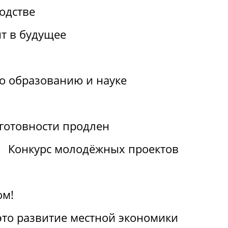
одстве
т в будущее
по образованию и науке
отовности продлен
Конкурс молодёжных проектов
ом!
 это развитие местной экономики