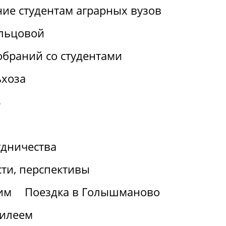
ие студентам аграрных вузов
льцовой
браний со студентами
ьхоза
s
удничества
ти, перспективы
им
Поездка в Голышманово
билеем