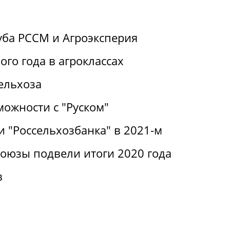
уба РССМ и Агроэксперия
ого года в агроклассах
ельхоза
можности с "Руском"
 "Россельхозбанка" в 2021-м
оюзы подвели итоги 2020 года
в