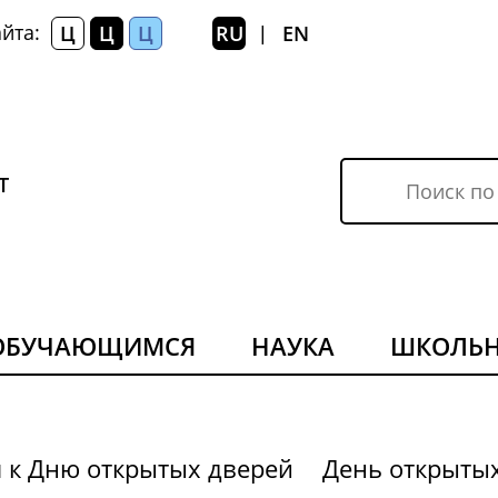
йта:
Ц
Ц
Ц
RU
EN
|
Т
ОБУЧАЮЩИМСЯ
НАУКА
ШКОЛЬ
я к Дню открытых дверей
День открыты