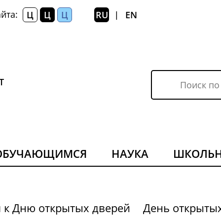
йта:
Ц
Ц
Ц
RU
EN
|
Т
ОБУЧАЮЩИМСЯ
НАУКА
ШКОЛЬ
я к Дню открытых дверей
День открыты