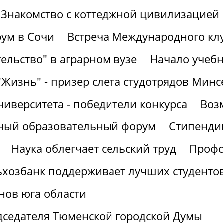
Знакомство с коттеджной цивилизацией
ум в Сочи
Встреча Международного кл
ельство" в аграрном вузе
Начало учебн
"Жизнь" - призер слета студотрядов Минс
ниверситета - победители конкурса
Воз
рный образовательный форум
Стипендии
Наука облегчает сельский труд
Профс
ьхозбанк поддерживает лучших студенто
нов юга области
дседателя Тюменской городской Думы