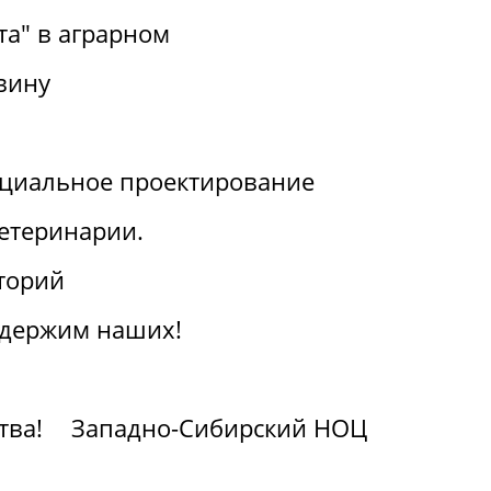
та" в аграрном
вину
циальное проектирование
ветеринарии.
торий
ддержим наших!
тва!
Западно-Сибирский НОЦ