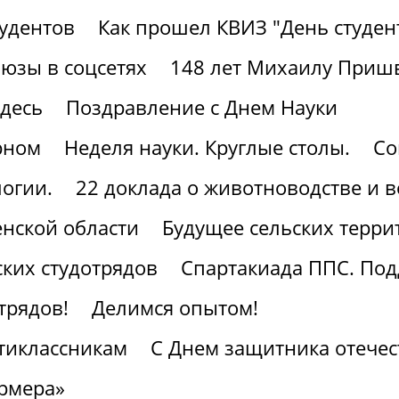
тудентов
Как прошел КВИЗ "День студен
юзы в соцсетях
148 лет Михаилу Приш
здесь
Поздравление с Днем Науки
рном
Неделя науки. Круглые столы.
Со
огии.
22 доклада о животноводстве и 
нской области
Будущее сельских терри
ких студотрядов
Спартакиада ППС. По
трядов!
Делимся опытом!
тиклассникам
С Днем защитника отечес
рмера»