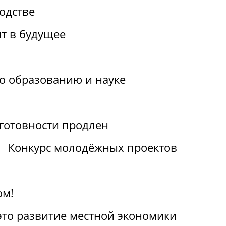
одстве
т в будущее
по образованию и науке
отовности продлен
Конкурс молодёжных проектов
ом!
 это развитие местной экономики