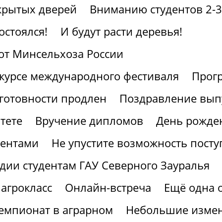
крытых дверей
Вниманию студентов 2-3
остоялся!
И будут расти деревья!
от Минсельхоза России
курсе международного фестиваля
Прогр
готовности продлен
Поздравление вып
тете
Вручение дипломов
День рожден
иентами
Не упустите возможность посту
дии студентам ГАУ Северного Зауралья
агрокласс
Онлайн-встреча
Ещё одна 
мпионат в аграрном
Небольшие измен