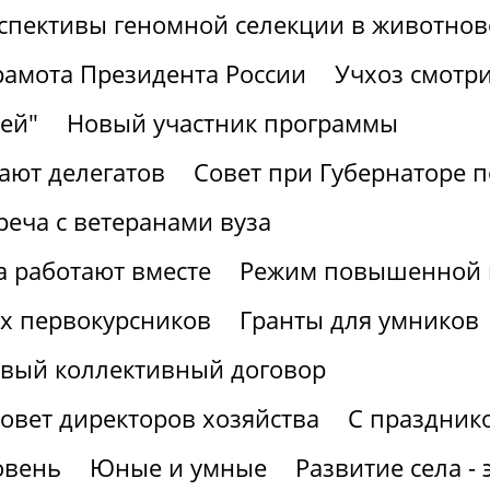
спективы геномной селекции в животнов
рамота Президента России
Учхоз смотри
ей"
Новый участник программы
ают делегатов
Совет при Губернаторе 
реча с ветеранами вуза
а работают вместе
Режим повышенной г
х первокурсников
Гранты для умников
вый коллективный договор
овет директоров хозяйства
С праздник
овень
Юные и умные
Развитие села -