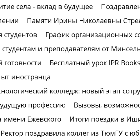
итие села - вклад в будущее
Поздравлен
лении
Памяти Ирины Николаевны Стре
 студентов
График организационных со
 студентам и преподавателям от Минсел
 готовности
Бесплатный урок IPR Book
пыт иностранца
хнологический колледж: новый этап сотр
 будущую профессию
Вызовы, возможнос
н имени Ежевского
Итоги поездки в Иш
Ректор поздравила коллег из ТюмГУ с ю