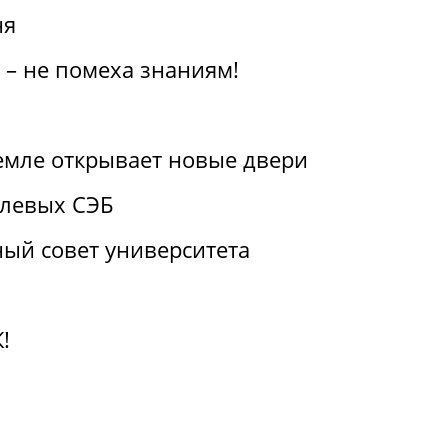
ня
 – не помеха знаниям!
емле открывает новые двери
слевых СЭБ
ый совет университета
!