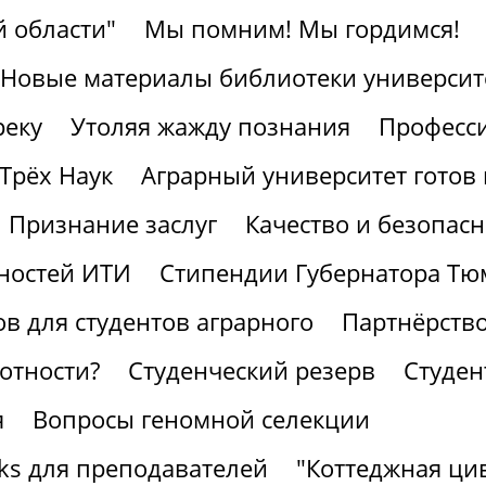
 области"
Мы помним! Мы гордимся!
Новые материалы библиотеки университ
реку
Утоляя жажду познания
Професс
Трёх Наук
Аграрный университет готов 
Признание заслуг
Качество и безопасн
ностей ИТИ
Стипендии Губернатора Тю
в для студентов аграрного
Партнёрство
отности?
Студенческий резерв
Студен
я
Вопросы геномной селекции
ks для преподавателей
"Коттеджная ци