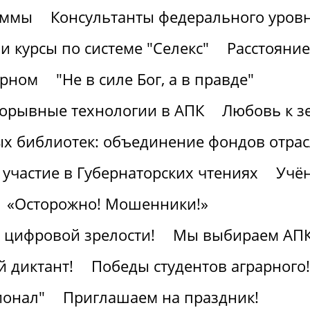
аммы
Консультанты федерального уров
 курсы по системе "Селекс"
Расстояние
арном
"Не в силе Бог, а в правде"
рорывные технологии в АПК
Любовь к з
ых библиотек: объединение фондов отра
участие в Губернаторских чтениях
Учён
«Осторожно! Мошенники!»
к цифровой зрелости!
Мы выбираем АПК
 диктант!
Победы студентов аграрного!
ионал"
Приглашаем на праздник!