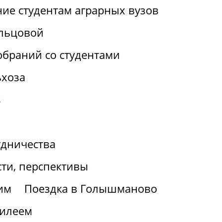
ие студентам аграрных вузов
льцовой
браний со студентами
ьхоза
s
удничества
ти, перспективы
им
Поездка в Голышманово
билеем