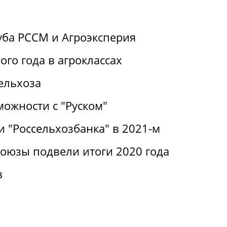
уба РССМ и Агроэксперия
ого года в агроклассах
ельхоза
можности с "Руском"
 "Россельхозбанка" в 2021-м
оюзы подвели итоги 2020 года
в