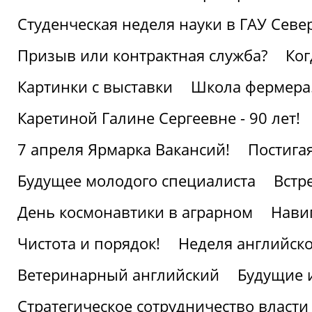
Студенческая неделя науки в ГАУ Севе
Призыв или контрактная служба?
Ког
Картинки с выставки
Школа фермера.
Каретиной Галине Сергеевне - 90 лет!
7 апреля Ярмарка Вакансий!
Постига
Будущее молодого специалиста
Встр
День космонавтики в аграрном
Нави
Чистота и порядок!
Неделя английско
Ветеринарный английский
Будущие 
Стратегическое сотрудничество власти