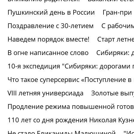
Пушкинский день в России
Гран-при
Поздравление с 30-летием
С рабочи
Наведем порядок вместе!
Старт летн
В огне написанное слово
Сибиряки: 
10-я экспедиция "Сибиряки: дорогами 
Что такое суперсервис «Поступление в
VIII летняя универсиада
Золотые вып
Продление режима повышенной готовн
110 лет со дня рождения Николая Куз
Не стало Еликаниды Малюшиной
"И