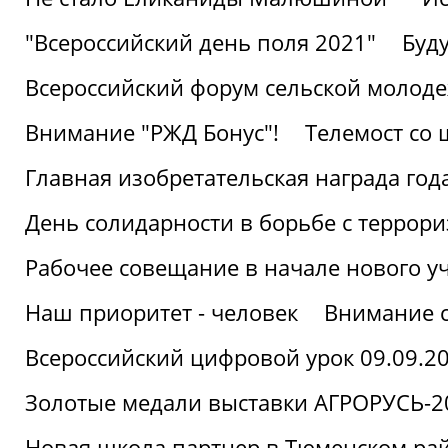
"Всероссийский день поля 2021"
Буд
Всероссийский форум сельской молод
Внимание "РЖД Бонус"!
Телемост со
Главная изобретательская награда года
День солидарности в борьбе с террор
Рабочее совещание в начале нового у
Наш приоритет - человек
Внимание с
Всероссийский цифровой урок 09.09.2
Золотые медали выставки АГРОРУСЬ-2
Новая школа партнер в Тюменском ра