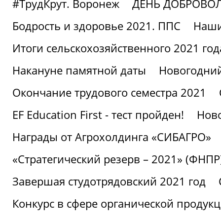
#ТрудКрут. Воронеж
ДЕНЬ ДОБРОВО
Бодрость и здоровье 2021. ППС
Наши
Итоги сельскохозяйственного 2021 год
Накануне памятной даты
Новогодний
Окончание трудового семестра 2021
EF Education First - тест пройден!
Ново
Награды от Агрохолдинга «СИБАГРО»
«Стратегический резерв – 2021» (ФНПР
Завершая студотрядовский 2021 год
Конкурс в сфере органической продук