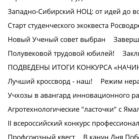
Западно-Сибирский НОЦ: от идей до в
Старт студенческого экоквеста Росвод
Новый Ученый совет выбран
Заверш
Полувековой трудовой юбилей!
Закл
ПОДВЕДЕНЫ ИТОГИ КОНКУРСА «НАЧИ
Лучший кроссворд - наш!
Режим нера
Учхозы в авангард инновационного р
Агротехнологические "ласточки" с Яма
II всероссийский конкурс профессиона
Профсоюзный квест
В канун Дня Поб