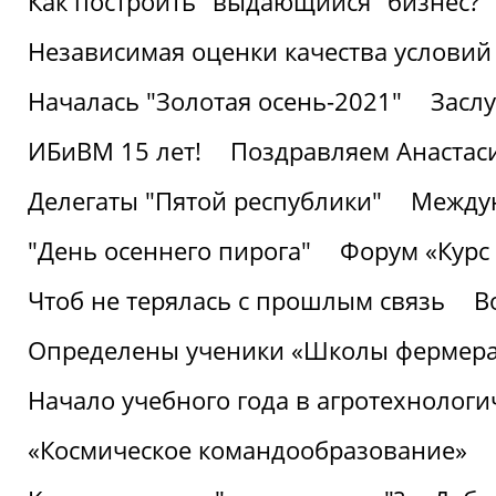
Как построить "выдающийся" бизнес?
Независимая оценки качества условий
Началась "Золотая осень-2021"
Засл
ИБиВМ 15 лет!
Поздравляем Анастаси
Делегаты "Пятой республики"
Междун
"День осеннего пирога"
Форум «Курс 
Чтоб не терялась с прошлым связь
В
Определены ученики «Школы фермер
Начало учебного года в агротехнологи
«Космическое командообразование»