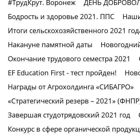
#ТрудКрут. Воронеж
ДЕНЬ ДОБРОВО
Бодрость и здоровье 2021. ППС
Наши
Итоги сельскохозяйственного 2021 год
Накануне памятной даты
Новогодний
Окончание трудового семестра 2021
EF Education First - тест пройден!
Ново
Награды от Агрохолдинга «СИБАГРО»
«Стратегический резерв – 2021» (ФНПР
Завершая студотрядовский 2021 год
Конкурс в сфере органической продук