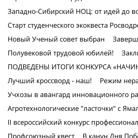
Западно-Сибирский НОЦ: от идей до в
Старт студенческого экоквеста Росвод
Новый Ученый совет выбран
Заверш
Полувековой трудовой юбилей!
Закл
ПОДВЕДЕНЫ ИТОГИ КОНКУРСА «НАЧИ
Лучший кроссворд - наш!
Режим нера
Учхозы в авангард инновационного р
Агротехнологические "ласточки" с Яма
II всероссийский конкурс профессиона
Профсоюзный квест
В канун Дня Поб