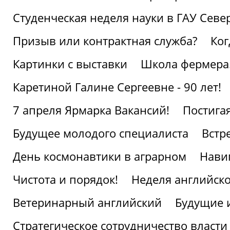
Студенческая неделя науки в ГАУ Севе
Призыв или контрактная служба?
Ког
Картинки с выставки
Школа фермера.
Каретиной Галине Сергеевне - 90 лет!
7 апреля Ярмарка Вакансий!
Постига
Будущее молодого специалиста
Встр
День космонавтики в аграрном
Нави
Чистота и порядок!
Неделя английско
Ветеринарный английский
Будущие 
Стратегическое сотрудничество власти