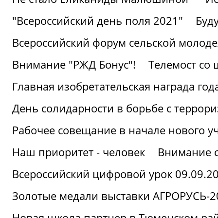
"Всероссийский день поля 2021"
Буд
Всероссийский форум сельской молод
Внимание "РЖД Бонус"!
Телемост со
Главная изобретательская награда года
День солидарности в борьбе с террор
Рабочее совещание в начале нового у
Наш приоритет - человек
Внимание с
Всероссийский цифровой урок 09.09.2
Золотые медали выставки АГРОРУСЬ-2
Новая школа партнер в Тюменском ра