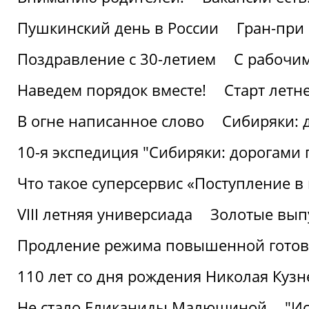
Пушкинский день в России
Гран-при
Поздравление с 30-летием
С рабочи
Наведем порядок вместе!
Старт летн
В огне написанное слово
Сибиряки: 
10-я экспедиция "Сибиряки: дорогами 
Что такое суперсервис «Поступление в
VIII летняя универсиада
Золотые вып
Продление режима повышенной готовн
110 лет со дня рождения Николая Куз
Не стало Еликаниды Малюшиной
"И