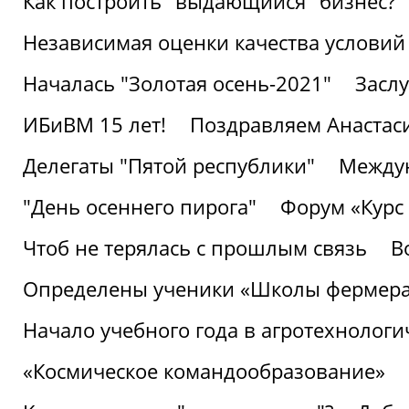
Как построить "выдающийся" бизнес?
Независимая оценки качества условий
Началась "Золотая осень-2021"
Засл
ИБиВМ 15 лет!
Поздравляем Анастаси
Делегаты "Пятой республики"
Междун
"День осеннего пирога"
Форум «Курс 
Чтоб не терялась с прошлым связь
В
Определены ученики «Школы фермер
Начало учебного года в агротехнологи
«Космическое командообразование»