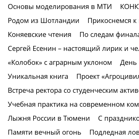
Основы моделирования в МТИ
КОНК
Родом из Шотландии
Прикоснемся к 
Коняевские чтения
По следам финала
Сергей Есенин – настоящий лирик и че
«Колобок» с аграрным уклоном
День
Уникальная книга
Проект «Агроциви
Встреча ректора со студенческим акти
Учебная практика на современном ко
Лыжня России в Тюмени
С праздник
Памяти вечный огонь
Подледная ло