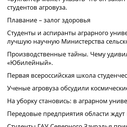
студентов агровуза.
Плавание – залог здоровья
Студенты и аспиранты аграрного униве
лучшую научную Министерства сельско
Производственные тайны. Чему удивил
«Юбилейный».
Первая всероссийская школа студенче
Ученые агровуза обсудили космически
На уборку становись: в аграрном унив
Передовые предприятия области ждут н
Студенты ГАУ Северного Зауралья прин