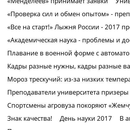
«Менделеев» принимает заявки
Унив
«Проверка сил и обмен опытом» - преп
«Все на старт!» Лыжня России - 2017 п
«Академическая наука - проблемы и д
Плавание в военной форме с автоматом
Кадры разные нужны, кадры разные в
Мороз трескучий: из-за низких темпер
Преподаватели университета призеры
Спортсмены агровуза покоряют «Жем
Знак качества!
День науки 2017
В 