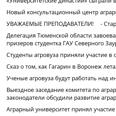
«Университетские династии» сыграли 
Новый консультационный центр аграрно
УВАЖАЕМЫЕ ПРЕПОДАВАТЕЛИ!
- Ста
Делегация Тюменской области завоевал
призеров студентка ГАУ Северного Зау
Студенты агровуза приняли участие в 
Сказ о том, как Гагарин в Воронеж лета
Ученые агровуза будут работать над 
Выездное заседание комитета по агр
законодатели обсудили развитие агра
Аграрный университет принял участие в