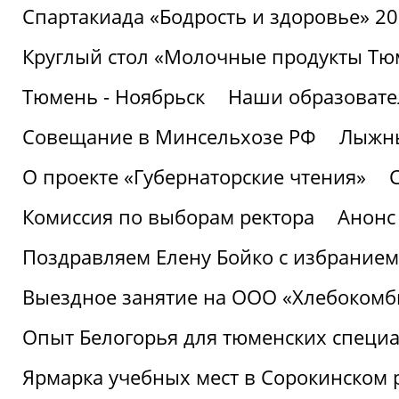
Спартакиада «Бодрость и здоровье» 2
Круглый стол «Молочные продукты Тюм
Тюмень - Ноябрьск
Наши образовате
Совещание в Минсельхозе РФ
Лыжны
О проекте «Губернаторские чтения»
Комиссия по выборам ректора
Анонс
Поздравляем Елену Бойко с избранием
Выездное занятие на ООО «Хлебокомб
Опыт Белогорья для тюменских специ
Ярмарка учебных мест в Сорокинском 