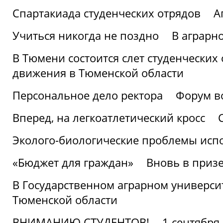
Спартакиада студенческих отрядов
А
Учиться никогда не поздно
В аграрн
В Тюмени состоится слет студенческих
движения в Тюменской области
Персональное дело ректора
Форум в
Вперед, на легкоатлетический кросс
Эколого-биологические проблемы испо
«Бюджет для граждан»
Вновь в призе
В Государственном аграрном университ
Тюменской области
ВНИМАНИЮ СТУДЕНТОВ!
1 сентября