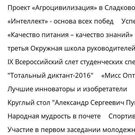
Проект «Агроцивилизация» в Сладков
«Интеллект» - основа всех побед
Успе
«Качество питания – качество знаний»
третья Окружная школа руководителей
IХ Всероссийский слет студенческих 
"Тотальный диктант-2016"
«Мисс Опт
Лучшие инноваторы и изобретатели
Круглый стол "Александр Сергеевич П
Народная мудрость в почете
Спорти
Участие в первом заседании молодеж