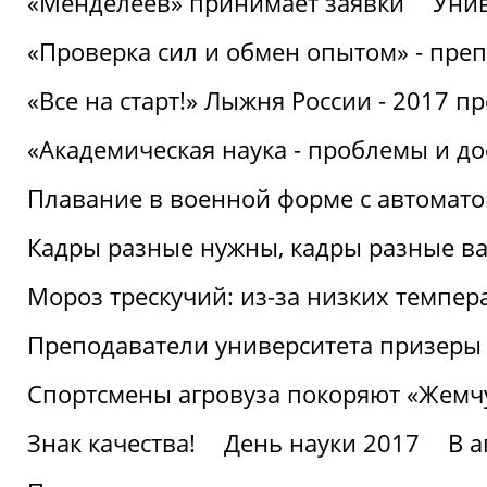
«Менделеев» принимает заявки
Унив
«Проверка сил и обмен опытом» - преп
«Все на старт!» Лыжня России - 2017 п
«Академическая наука - проблемы и д
Плавание в военной форме с автоматом
Кадры разные нужны, кадры разные в
Мороз трескучий: из-за низких темпер
Преподаватели университета призеры
Спортсмены агровуза покоряют «Жем
Знак качества!
День науки 2017
В 