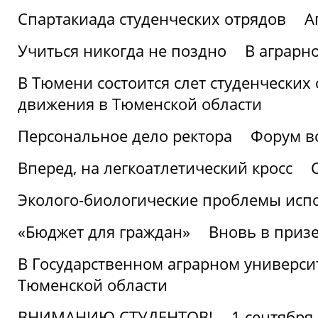
Спартакиада студенческих отрядов
А
Учиться никогда не поздно
В аграрн
В Тюмени состоится слет студенческих
движения в Тюменской области
Персональное дело ректора
Форум в
Вперед, на легкоатлетический кросс
Эколого-биологические проблемы испо
«Бюджет для граждан»
Вновь в призе
В Государственном аграрном университ
Тюменской области
ВНИМАНИЮ СТУДЕНТОВ!
1 сентября