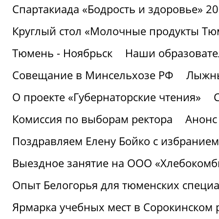
Спартакиада «Бодрость и здоровье» 2
Круглый стол «Молочные продукты Тюм
Тюмень - Ноябрьск
Наши образовате
Совещание в Минсельхозе РФ
Лыжны
О проекте «Губернаторские чтения»
Комиссия по выборам ректора
Анонс
Поздравляем Елену Бойко с избранием
Выездное занятие на ООО «Хлебокомб
Опыт Белогорья для тюменских специ
Ярмарка учебных мест в Сорокинском 