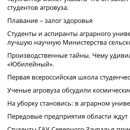
студентов агровуза.
Плавание – залог здоровья
Студенты и аспиранты аграрного униве
лучшую научную Министерства сельско
Производственные тайны. Чему удивил
«Юбилейный».
Первая всероссийская школа студенче
Ученые агровуза обсудили космически
На уборку становись: в аграрном унив
Передовые предприятия области ждут н
Студенты ГАУ Северного Зауралья прин