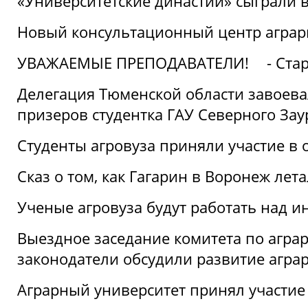
«Университетские династии» сыграли 
Новый консультационный центр аграрно
УВАЖАЕМЫЕ ПРЕПОДАВАТЕЛИ!
- Ста
Делегация Тюменской области завоевал
призеров студентка ГАУ Северного Зау
Студенты агровуза приняли участие в 
Сказ о том, как Гагарин в Воронеж лета
Ученые агровуза будут работать над 
Выездное заседание комитета по агр
законодатели обсудили развитие агра
Аграрный университет принял участие в