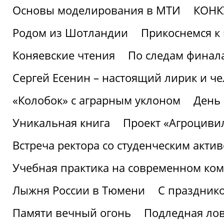
Основы моделирования в МТИ
КОНК
Родом из Шотландии
Прикоснемся к 
Коняевские чтения
По следам финала
Сергей Есенин – настоящий лирик и че
«Колобок» с аграрным уклоном
День
Уникальная книга
Проект «Агроциви
Встреча ректора со студенческим акти
Учебная практика на современном ко
Лыжня России в Тюмени
С праздник
Памяти вечный огонь
Подледная ло