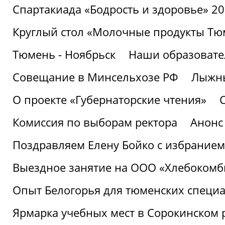
Спартакиада «Бодрость и здоровье» 2
Круглый стол «Молочные продукты Тюм
Тюмень - Ноябрьск
Наши образовате
Совещание в Минсельхозе РФ
Лыжны
О проекте «Губернаторские чтения»
Комиссия по выборам ректора
Анонс
Поздравляем Елену Бойко с избранием
Выездное занятие на ООО «Хлебокомб
Опыт Белогорья для тюменских специ
Ярмарка учебных мест в Сорокинском 