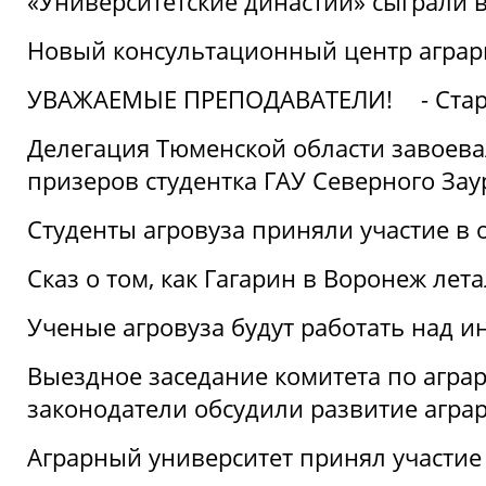
«Университетские династии» сыграли 
Новый консультационный центр аграрно
УВАЖАЕМЫЕ ПРЕПОДАВАТЕЛИ!
- Ста
Делегация Тюменской области завоевал
призеров студентка ГАУ Северного Зау
Студенты агровуза приняли участие в 
Сказ о том, как Гагарин в Воронеж лета
Ученые агровуза будут работать над 
Выездное заседание комитета по агр
законодатели обсудили развитие агра
Аграрный университет принял участие в