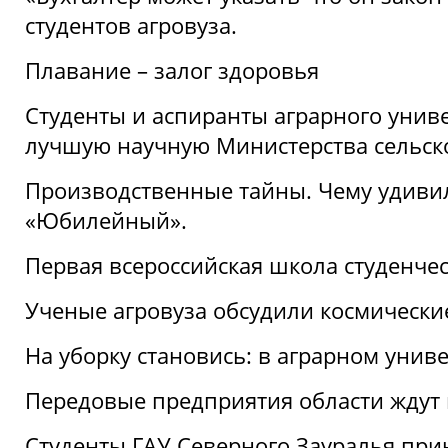
студентов агровуза.
Плавание – залог здоровья
Студенты и аспиранты аграрного униве
лучшую научную Министерства сельско
Производственные тайны. Чему удивил
«Юбилейный».
Первая всероссийская школа студенче
Ученые агровуза обсудили космически
На уборку становись: в аграрном унив
Передовые предприятия области ждут н
Студенты ГАУ Северного Зауралья прин