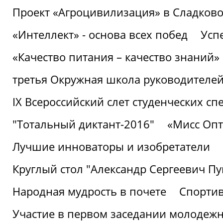
Проект «Агроцивилизация» в Сладков
«Интеллект» - основа всех побед
Успе
«Качество питания – качество знаний»
третья Окружная школа руководителей
IХ Всероссийский слет студенческих 
"Тотальный диктант-2016"
«Мисс Опт
Лучшие инноваторы и изобретатели
Круглый стол "Александр Сергеевич П
Народная мудрость в почете
Спорти
Участие в первом заседании молодеж