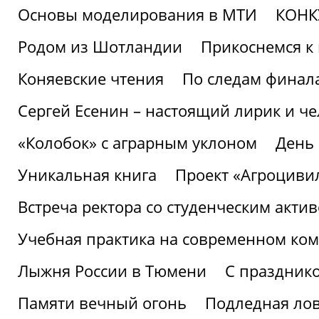
Основы моделирования в МТИ
КОНК
Родом из Шотландии
Прикоснемся к 
Коняевские чтения
По следам финала
Сергей Есенин – настоящий лирик и че
«Колобок» с аграрным уклоном
День
Уникальная книга
Проект «Агроциви
Встреча ректора со студенческим акти
Учебная практика на современном ко
Лыжня России в Тюмени
С праздник
Памяти вечный огонь
Подледная ло