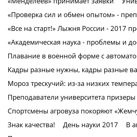
«Менделеев» принимает заявки
Унив
«Проверка сил и обмен опытом» - преп
«Все на старт!» Лыжня России - 2017 п
«Академическая наука - проблемы и д
Плавание в военной форме с автоматом
Кадры разные нужны, кадры разные в
Мороз трескучий: из-за низких темпер
Преподаватели университета призеры
Спортсмены агровуза покоряют «Жем
Знак качества!
День науки 2017
В 