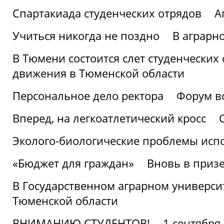
Спартакиада студенческих отрядов
А
Учиться никогда не поздно
В аграрн
В Тюмени состоится слет студенческих
движения в Тюменской области
Персональное дело ректора
Форум в
Вперед, на легкоатлетический кросс
Эколого-биологические проблемы испо
«Бюджет для граждан»
Вновь в призе
В Государственном аграрном университ
Тюменской области
ВНИМАНИЮ СТУДЕНТОВ!
1 сентября