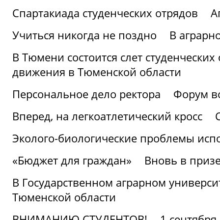
Спартакиада студенческих отрядов
А
Учиться никогда не поздно
В аграрн
В Тюмени состоится слет студенческих
движения в Тюменской области
Персональное дело ректора
Форум в
Вперед, на легкоатлетический кросс
Эколого-биологические проблемы испо
«Бюджет для граждан»
Вновь в призе
В Государственном аграрном университ
Тюменской области
ВНИМАНИЮ СТУДЕНТОВ!
1 сентября