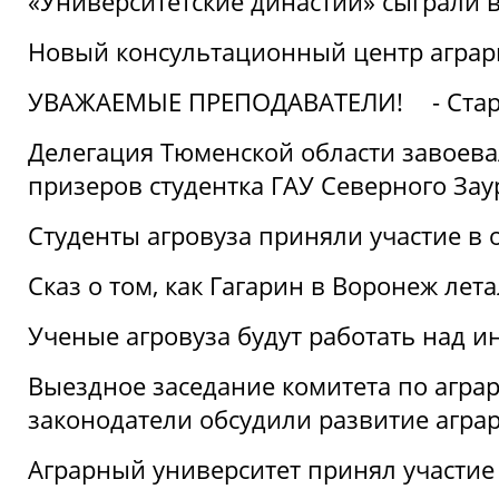
«Университетские династии» сыграли 
Новый консультационный центр аграрно
УВАЖАЕМЫЕ ПРЕПОДАВАТЕЛИ!
- Ста
Делегация Тюменской области завоевал
призеров студентка ГАУ Северного Зау
Студенты агровуза приняли участие в 
Сказ о том, как Гагарин в Воронеж лета
Ученые агровуза будут работать над 
Выездное заседание комитета по агр
законодатели обсудили развитие агра
Аграрный университет принял участие в