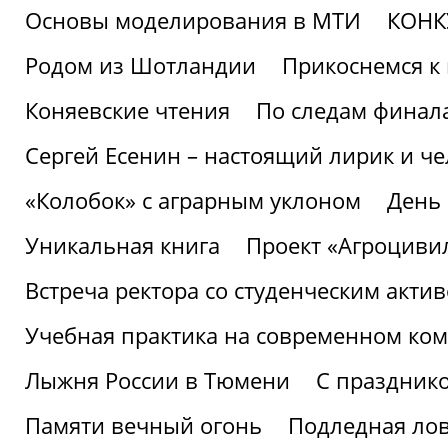
Основы моделирования в МТИ
КОНК
Родом из Шотландии
Прикоснемся к 
Коняевские чтения
По следам финала
Сергей Есенин – настоящий лирик и че
«Колобок» с аграрным уклоном
День
Уникальная книга
Проект «Агроциви
Встреча ректора со студенческим акти
Учебная практика на современном ко
Лыжня России в Тюмени
С праздник
Памяти вечный огонь
Подледная ло