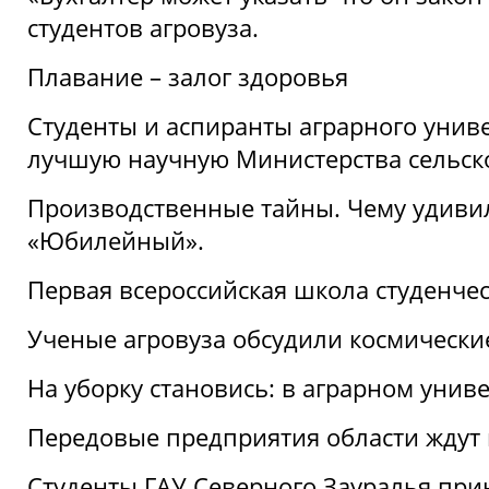
студентов агровуза.
Плавание – залог здоровья
Студенты и аспиранты аграрного униве
лучшую научную Министерства сельско
Производственные тайны. Чему удивил
«Юбилейный».
Первая всероссийская школа студенче
Ученые агровуза обсудили космически
На уборку становись: в аграрном унив
Передовые предприятия области ждут н
Студенты ГАУ Северного Зауралья прин