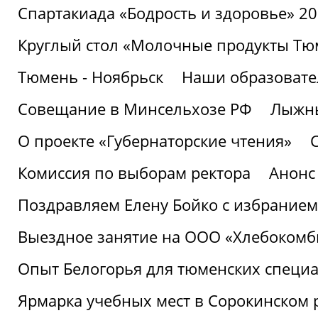
Спартакиада «Бодрость и здоровье» 2
Круглый стол «Молочные продукты Тюм
Тюмень - Ноябрьск
Наши образовате
Совещание в Минсельхозе РФ
Лыжны
О проекте «Губернаторские чтения»
Комиссия по выборам ректора
Анонс
Поздравляем Елену Бойко с избранием
Выездное занятие на ООО «Хлебокомб
Опыт Белогорья для тюменских специ
Ярмарка учебных мест в Сорокинском 