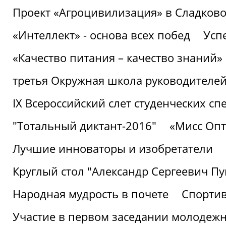
Проект «Агроцивилизация» в Сладков
«Интеллект» - основа всех побед
Успе
«Качество питания – качество знаний»
третья Окружная школа руководителей
IХ Всероссийский слет студенческих 
"Тотальный диктант-2016"
«Мисс Опт
Лучшие инноваторы и изобретатели
Круглый стол "Александр Сергеевич П
Народная мудрость в почете
Спорти
Участие в первом заседании молодеж