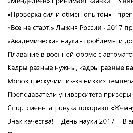
«Менделеев» принимает заявки
Унив
«Проверка сил и обмен опытом» - преп
«Все на старт!» Лыжня России - 2017 п
«Академическая наука - проблемы и д
Плавание в военной форме с автоматом
Кадры разные нужны, кадры разные в
Мороз трескучий: из-за низких темпер
Преподаватели университета призеры
Спортсмены агровуза покоряют «Жем
Знак качества!
День науки 2017
В 