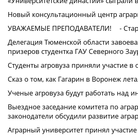
«Университетские династии» сыграли 
Новый консультационный центр аграрно
УВАЖАЕМЫЕ ПРЕПОДАВАТЕЛИ!
- Ста
Делегация Тюменской области завоевал
призеров студентка ГАУ Северного Зау
Студенты агровуза приняли участие в 
Сказ о том, как Гагарин в Воронеж лета
Ученые агровуза будут работать над 
Выездное заседание комитета по агр
законодатели обсудили развитие агра
Аграрный университет принял участие в