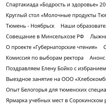
Спартакиада «Бодрость и здоровье» 2
Круглый стол «Молочные продукты Тюм
Тюмень - Ноябрьск
Наши образовате
Совещание в Минсельхозе РФ
Лыжны
О проекте «Губернаторские чтения»
Комиссия по выборам ректора
Анонс
Поздравляем Елену Бойко с избранием
Выездное занятие на ООО «Хлебокомб
Опыт Белогорья для тюменских специ
Ярмарка учебных мест в Сорокинском 