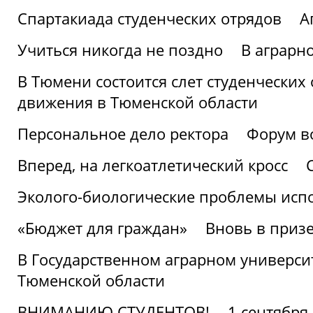
Спартакиада студенческих отрядов
А
Учиться никогда не поздно
В аграрн
В Тюмени состоится слет студенческих
движения в Тюменской области
Персональное дело ректора
Форум в
Вперед, на легкоатлетический кросс
Эколого-биологические проблемы испо
«Бюджет для граждан»
Вновь в призе
В Государственном аграрном университ
Тюменской области
ВНИМАНИЮ СТУДЕНТОВ!
1 сентября