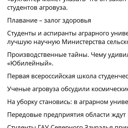
студентов агровуза.
Плавание – залог здоровья
Студенты и аспиранты аграрного униве
лучшую научную Министерства сельско
Производственные тайны. Чему удивил
«Юбилейный».
Первая всероссийская школа студенче
Ученые агровуза обсудили космически
На уборку становись: в аграрном унив
Передовые предприятия области ждут н
Студенты ГАУ Северного Зауралья прин