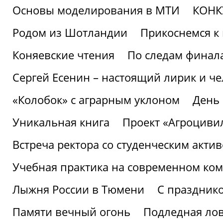
Основы моделирования в МТИ
КОНК
Родом из Шотландии
Прикоснемся к 
Коняевские чтения
По следам финала
Сергей Есенин – настоящий лирик и че
«Колобок» с аграрным уклоном
День
Уникальная книга
Проект «Агроциви
Встреча ректора со студенческим акти
Учебная практика на современном ко
Лыжня России в Тюмени
С праздник
Памяти вечный огонь
Подледная ло