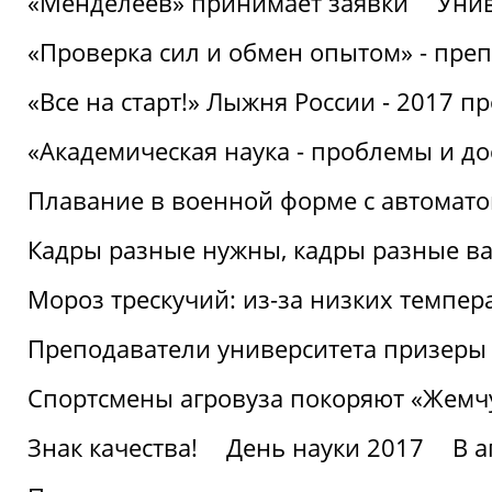
«Менделеев» принимает заявки
Унив
«Проверка сил и обмен опытом» - преп
«Все на старт!» Лыжня России - 2017 п
«Академическая наука - проблемы и д
Плавание в военной форме с автоматом
Кадры разные нужны, кадры разные в
Мороз трескучий: из-за низких темпер
Преподаватели университета призеры
Спортсмены агровуза покоряют «Жем
Знак качества!
День науки 2017
В 