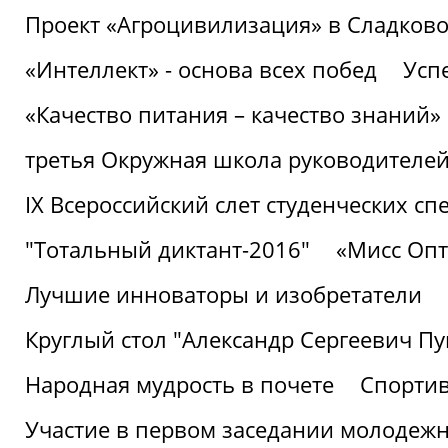
Проект «Агроцивилизация» в Сладков
«Интеллект» - основа всех побед
Успе
«Качество питания – качество знаний»
третья Окружная школа руководителей
IХ Всероссийский слет студенческих 
"Тотальный диктант-2016"
«Мисс Опт
Лучшие инноваторы и изобретатели
Круглый стол "Александр Сергеевич П
Народная мудрость в почете
Спорти
Участие в первом заседании молодеж