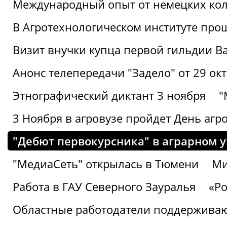
Международный опыт от немецких кол
В Агротехнологическом институте про
Визит внучки купца первой гильдии В
Анонс телепередачи "Задело" от 29 окт
Этнографический диктант 3 ноября
"
3 Ноября в агровузе пройдет День аг
"Дебют первокурсника" в аграрном ун
"МедиаСеть" открылась в Тюмени
Ми
Работа в ГАУ Северного Зауралья
«Ро
Областные работодатели поддерживают