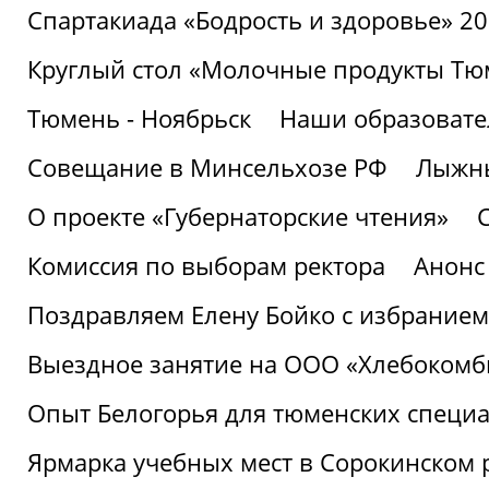
Спартакиада «Бодрость и здоровье» 2
Круглый стол «Молочные продукты Тюм
Тюмень - Ноябрьск
Наши образовате
Совещание в Минсельхозе РФ
Лыжны
О проекте «Губернаторские чтения»
Комиссия по выборам ректора
Анонс
Поздравляем Елену Бойко с избранием
Выездное занятие на ООО «Хлебокомб
Опыт Белогорья для тюменских специ
Ярмарка учебных мест в Сорокинском 