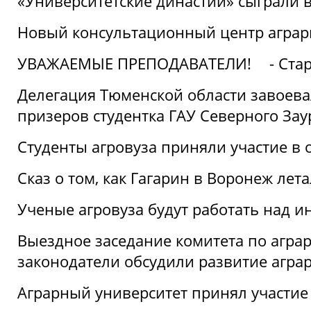
«Университетские династии» сыграли 
Новый консультационный центр аграрно
УВАЖАЕМЫЕ ПРЕПОДАВАТЕЛИ!
- Ста
Делегация Тюменской области завоевал
призеров студентка ГАУ Северного Зау
Студенты агровуза приняли участие в 
Сказ о том, как Гагарин в Воронеж лета
Ученые агровуза будут работать над 
Выездное заседание комитета по агр
законодатели обсудили развитие агра
Аграрный университет принял участие в