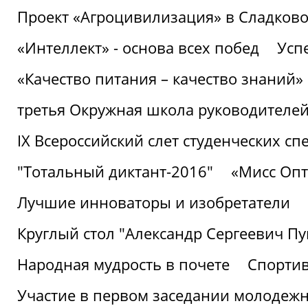
Проект «Агроцивилизация» в Сладков
«Интеллект» - основа всех побед
Успе
«Качество питания – качество знаний»
третья Окружная школа руководителей
IХ Всероссийский слет студенческих 
"Тотальный диктант-2016"
«Мисс Опт
Лучшие инноваторы и изобретатели
Круглый стол "Александр Сергеевич П
Народная мудрость в почете
Спорти
Участие в первом заседании молодеж