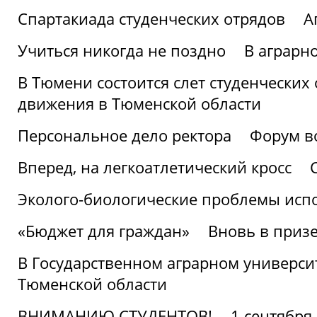
Спартакиада студенческих отрядов
А
Учиться никогда не поздно
В аграрн
В Тюмени состоится слет студенческих
движения в Тюменской области
Персональное дело ректора
Форум в
Вперед, на легкоатлетический кросс
Эколого-биологические проблемы испо
«Бюджет для граждан»
Вновь в призе
В Государственном аграрном университ
Тюменской области
ВНИМАНИЮ СТУДЕНТОВ!
1 сентября