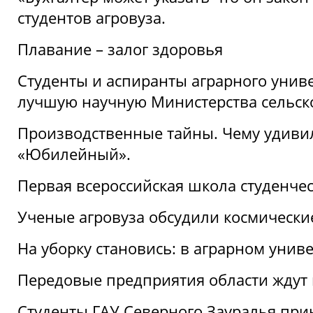
студентов агровуза.
Плавание – залог здоровья
Студенты и аспиранты аграрного униве
лучшую научную Министерства сельско
Производственные тайны. Чему удивил
«Юбилейный».
Первая всероссийская школа студенче
Ученые агровуза обсудили космически
На уборку становись: в аграрном унив
Передовые предприятия области ждут н
Студенты ГАУ Северного Зауралья прин