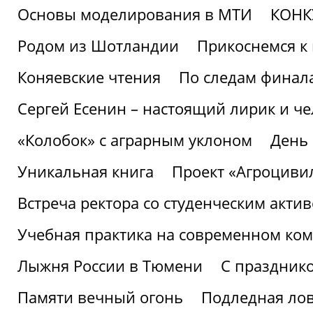
Основы моделирования в МТИ
КОНК
Родом из Шотландии
Прикоснемся к 
Коняевские чтения
По следам финала
Сергей Есенин – настоящий лирик и че
«Колобок» с аграрным уклоном
День
Уникальная книга
Проект «Агроциви
Встреча ректора со студенческим акти
Учебная практика на современном ко
Лыжня России в Тюмени
С праздник
Памяти вечный огонь
Подледная ло