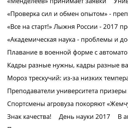
«Менделеев» принимает заявки
Унив
«Проверка сил и обмен опытом» - преп
«Все на старт!» Лыжня России - 2017 п
«Академическая наука - проблемы и д
Плавание в военной форме с автоматом
Кадры разные нужны, кадры разные в
Мороз трескучий: из-за низких темпер
Преподаватели университета призеры
Спортсмены агровуза покоряют «Жем
Знак качества!
День науки 2017
В 