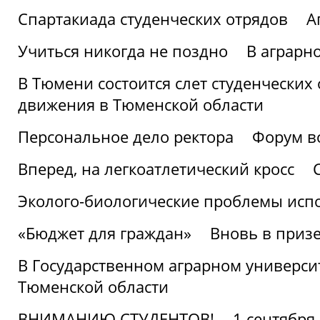
Спартакиада студенческих отрядов
А
Учиться никогда не поздно
В аграрн
В Тюмени состоится слет студенческих
движения в Тюменской области
Персональное дело ректора
Форум в
Вперед, на легкоатлетический кросс
Эколого-биологические проблемы испо
«Бюджет для граждан»
Вновь в призе
В Государственном аграрном университ
Тюменской области
ВНИМАНИЮ СТУДЕНТОВ!
1 сентября