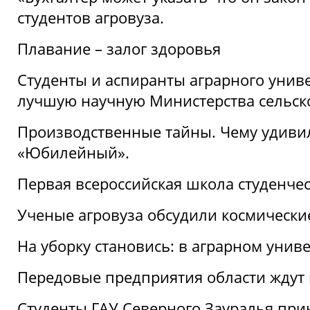
студентов агровуза.
Плавание – залог здоровья
Студенты и аспиранты аграрного униве
лучшую научную Министерства сельско
Производственные тайны. Чему удивил
«Юбилейный».
Первая всероссийская школа студенче
Ученые агровуза обсудили космически
На уборку становись: в аграрном унив
Передовые предприятия области ждут н
Студенты ГАУ Северного Зауралья прин