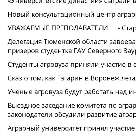
«Университетские династии» сыграли 
Новый консультационный центр аграрно
УВАЖАЕМЫЕ ПРЕПОДАВАТЕЛИ!
- Ста
Делегация Тюменской области завоевал
призеров студентка ГАУ Северного Зау
Студенты агровуза приняли участие в 
Сказ о том, как Гагарин в Воронеж лета
Ученые агровуза будут работать над 
Выездное заседание комитета по агр
законодатели обсудили развитие агра
Аграрный университет принял участие в