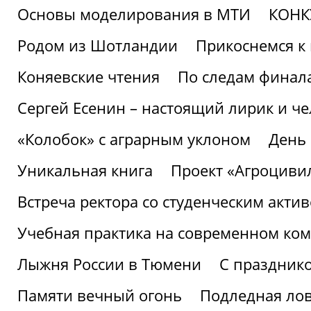
Основы моделирования в МТИ
КОНК
Родом из Шотландии
Прикоснемся к 
Коняевские чтения
По следам финала
Сергей Есенин – настоящий лирик и че
«Колобок» с аграрным уклоном
День
Уникальная книга
Проект «Агроциви
Встреча ректора со студенческим акти
Учебная практика на современном ко
Лыжня России в Тюмени
С праздник
Памяти вечный огонь
Подледная ло