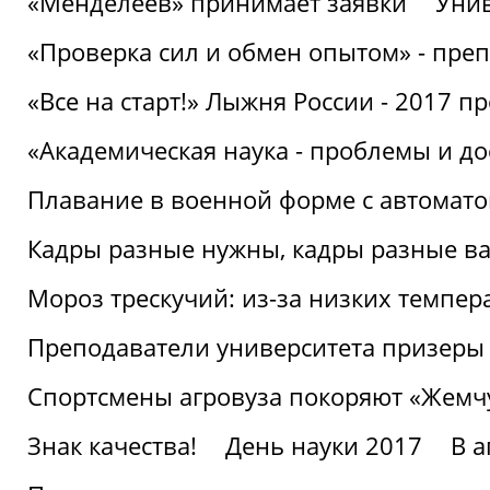
«Менделеев» принимает заявки
Унив
«Проверка сил и обмен опытом» - преп
«Все на старт!» Лыжня России - 2017 п
«Академическая наука - проблемы и д
Плавание в военной форме с автоматом
Кадры разные нужны, кадры разные в
Мороз трескучий: из-за низких темпер
Преподаватели университета призеры
Спортсмены агровуза покоряют «Жем
Знак качества!
День науки 2017
В 