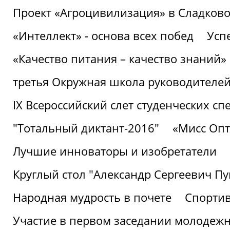
Проект «Агроцивилизация» в Сладков
«Интеллект» - основа всех побед
Успе
«Качество питания – качество знаний»
третья Окружная школа руководителей
IХ Всероссийский слет студенческих 
"Тотальный диктант-2016"
«Мисс Опт
Лучшие инноваторы и изобретатели
Круглый стол "Александр Сергеевич П
Народная мудрость в почете
Спорти
Участие в первом заседании молодеж