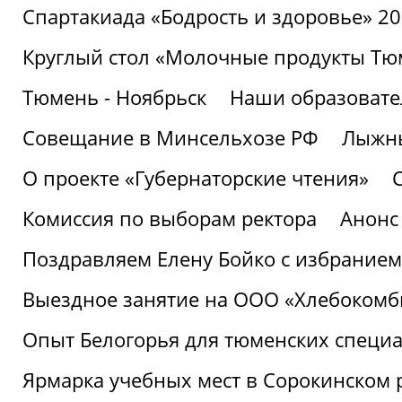
Спартакиада «Бодрость и здоровье» 2
Круглый стол «Молочные продукты Тюм
Тюмень - Ноябрьск
Наши образовате
Совещание в Минсельхозе РФ
Лыжны
О проекте «Губернаторские чтения»
Комиссия по выборам ректора
Анонс
Поздравляем Елену Бойко с избранием
Выездное занятие на ООО «Хлебокомб
Опыт Белогорья для тюменских специ
Ярмарка учебных мест в Сорокинском 