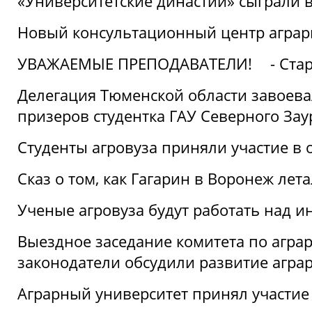
«Университетские династии» сыграли 
Новый консультационный центр аграрно
УВАЖАЕМЫЕ ПРЕПОДАВАТЕЛИ!
- Ста
Делегация Тюменской области завоевал
призеров студентка ГАУ Северного Зау
Студенты агровуза приняли участие в 
Сказ о том, как Гагарин в Воронеж лета
Ученые агровуза будут работать над 
Выездное заседание комитета по агр
законодатели обсудили развитие агра
Аграрный университет принял участие в