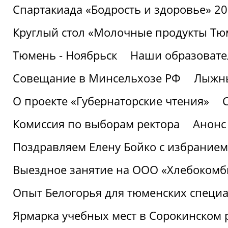
Спартакиада «Бодрость и здоровье» 2
Круглый стол «Молочные продукты Тюм
Тюмень - Ноябрьск
Наши образовате
Совещание в Минсельхозе РФ
Лыжны
О проекте «Губернаторские чтения»
Комиссия по выборам ректора
Анонс
Поздравляем Елену Бойко с избранием
Выездное занятие на ООО «Хлебокомб
Опыт Белогорья для тюменских специ
Ярмарка учебных мест в Сорокинском 