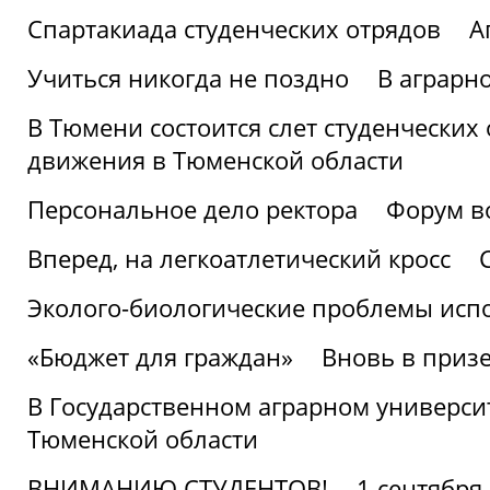
Спартакиада студенческих отрядов
А
Учиться никогда не поздно
В аграрн
В Тюмени состоится слет студенческих
движения в Тюменской области
Персональное дело ректора
Форум в
Вперед, на легкоатлетический кросс
Эколого-биологические проблемы испо
«Бюджет для граждан»
Вновь в призе
В Государственном аграрном университ
Тюменской области
ВНИМАНИЮ СТУДЕНТОВ!
1 сентября