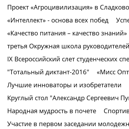
Проект «Агроцивилизация» в Сладков
«Интеллект» - основа всех побед
Успе
«Качество питания – качество знаний»
третья Окружная школа руководителей
IХ Всероссийский слет студенческих 
"Тотальный диктант-2016"
«Мисс Опт
Лучшие инноваторы и изобретатели
Круглый стол "Александр Сергеевич П
Народная мудрость в почете
Спорти
Участие в первом заседании молодеж