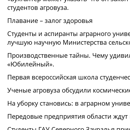
студентов агровуза.
Плавание – залог здоровья
Студенты и аспиранты аграрного униве
лучшую научную Министерства сельско
Производственные тайны. Чему удивил
«Юбилейный».
Первая всероссийская школа студенче
Ученые агровуза обсудили космически
На уборку становись: в аграрном унив
Передовые предприятия области ждут н
Студенты ГАУ Северного Зауралья прин