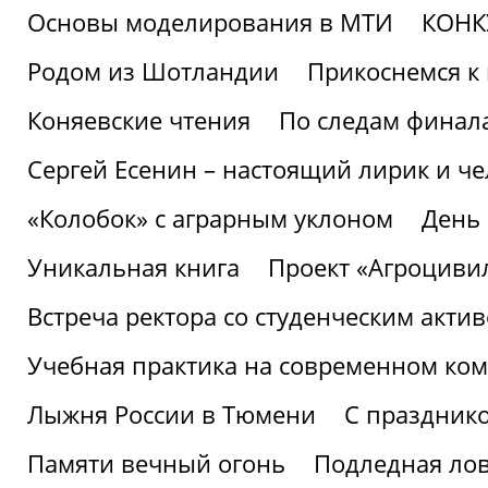
Основы моделирования в МТИ
КОНК
Родом из Шотландии
Прикоснемся к 
Коняевские чтения
По следам финала
Сергей Есенин – настоящий лирик и че
«Колобок» с аграрным уклоном
День
Уникальная книга
Проект «Агроциви
Встреча ректора со студенческим акти
Учебная практика на современном ко
Лыжня России в Тюмени
С праздник
Памяти вечный огонь
Подледная ло