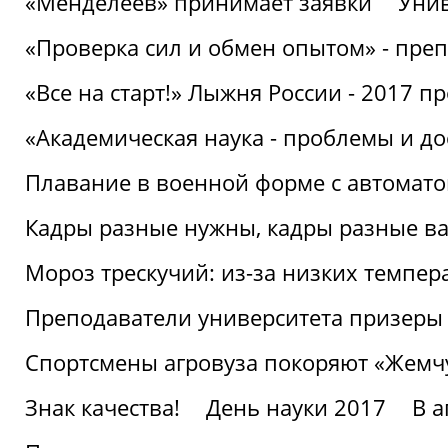
«Менделеев» принимает заявки
Унив
«Проверка сил и обмен опытом» - преп
«Все на старт!» Лыжня России - 2017 п
«Академическая наука - проблемы и д
Плавание в военной форме с автоматом
Кадры разные нужны, кадры разные в
Мороз трескучий: из-за низких темпер
Преподаватели университета призеры
Спортсмены агровуза покоряют «Жем
Знак качества!
День науки 2017
В 