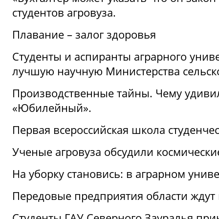
студентов агровуза.
Плавание – залог здоровья
Студенты и аспиранты аграрного униве
лучшую научную Министерства сельско
Производственные тайны. Чему удивил
«Юбилейный».
Первая всероссийская школа студенче
Ученые агровуза обсудили космически
На уборку становись: в аграрном унив
Передовые предприятия области ждут н
Студенты ГАУ Северного Зауралья прин