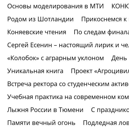
Основы моделирования в МТИ
КОНК
Родом из Шотландии
Прикоснемся к 
Коняевские чтения
По следам финала
Сергей Есенин – настоящий лирик и че
«Колобок» с аграрным уклоном
День
Уникальная книга
Проект «Агроциви
Встреча ректора со студенческим акти
Учебная практика на современном ко
Лыжня России в Тюмени
С праздник
Памяти вечный огонь
Подледная ло