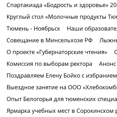
Спартакиада «Бодрость и здоровье» 2
Круглый стол «Молочные продукты Тюм
Тюмень - Ноябрьск
Наши образовате
Совещание в Минсельхозе РФ
Лыжны
О проекте «Губернаторские чтения»
Комиссия по выборам ректора
Анонс
Поздравляем Елену Бойко с избранием
Выездное занятие на ООО «Хлебокомб
Опыт Белогорья для тюменских специ
Ярмарка учебных мест в Сорокинском 