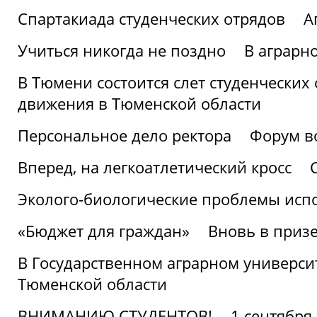
Спартакиада студенческих отрядов
А
Учиться никогда не поздно
В аграрн
В Тюмени состоится слет студенческих
движения в Тюменской области
Персональное дело ректора
Форум в
Вперед, на легкоатлетический кросс
Эколого-биологические проблемы испо
«Бюджет для граждан»
Вновь в призе
В Государственном аграрном университ
Тюменской области
ВНИМАНИЮ СТУДЕНТОВ!
1 сентября