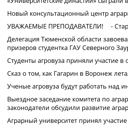
«Университетские династии» сыграли 
Новый консультационный центр аграрно
УВАЖАЕМЫЕ ПРЕПОДАВАТЕЛИ!
- Ста
Делегация Тюменской области завоевал
призеров студентка ГАУ Северного Зау
Студенты агровуза приняли участие в 
Сказ о том, как Гагарин в Воронеж лета
Ученые агровуза будут работать над 
Выездное заседание комитета по агр
законодатели обсудили развитие агра
Аграрный университет принял участие в