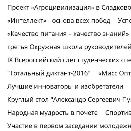
Проект «Агроцивилизация» в Сладков
«Интеллект» - основа всех побед
Успе
«Качество питания – качество знаний»
третья Окружная школа руководителей
IХ Всероссийский слет студенческих 
"Тотальный диктант-2016"
«Мисс Опт
Лучшие инноваторы и изобретатели
Круглый стол "Александр Сергеевич П
Народная мудрость в почете
Спорти
Участие в первом заседании молодеж