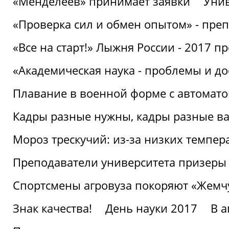
«Менделеев» принимает заявки
Унив
«Проверка сил и обмен опытом» - преп
«Все на старт!» Лыжня России - 2017 п
«Академическая наука - проблемы и д
Плавание в военной форме с автоматом
Кадры разные нужны, кадры разные в
Мороз трескучий: из-за низких темпер
Преподаватели университета призеры
Спортсмены агровуза покоряют «Жем
Знак качества!
День науки 2017
В 