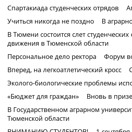
Спартакиада студенческих отрядов
А
Учиться никогда не поздно
В аграрн
В Тюмени состоится слет студенческих
движения в Тюменской области
Персональное дело ректора
Форум в
Вперед, на легкоатлетический кросс
Эколого-биологические проблемы испо
«Бюджет для граждан»
Вновь в призе
В Государственном аграрном университ
Тюменской области
ВНИМАНИЮ СТУДЕНТОВ!
1 сентября