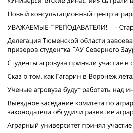
«Университетские династии» сыграли 
Новый консультационный центр аграрно
УВАЖАЕМЫЕ ПРЕПОДАВАТЕЛИ!
- Ста
Делегация Тюменской области завоевал
призеров студентка ГАУ Северного Зау
Студенты агровуза приняли участие в 
Сказ о том, как Гагарин в Воронеж лета
Ученые агровуза будут работать над 
Выездное заседание комитета по агр
законодатели обсудили развитие агра
Аграрный университет принял участие в