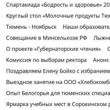
Спартакиада «Бодрость и здоровье» 2
Круглый стол «Молочные продукты Тюм
Тюмень - Ноябрьск
Наши образовате
Совещание в Минсельхозе РФ
Лыжны
О проекте «Губернаторские чтения»
Комиссия по выборам ректора
Анонс
Поздравляем Елену Бойко с избранием
Выездное занятие на ООО «Хлебокомб
Опыт Белогорья для тюменских специ
Ярмарка учебных мест в Сорокинском 