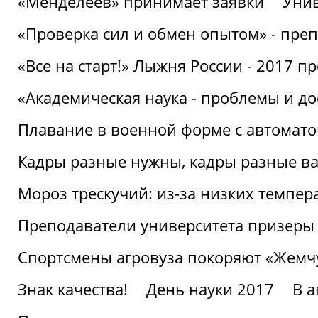
«Менделеев» принимает заявки
Унив
«Проверка сил и обмен опытом» - преп
«Все на старт!» Лыжня России - 2017 п
«Академическая наука - проблемы и д
Плавание в военной форме с автоматом
Кадры разные нужны, кадры разные в
Мороз трескучий: из-за низких темпер
Преподаватели университета призеры
Спортсмены агровуза покоряют «Жем
Знак качества!
День науки 2017
В 