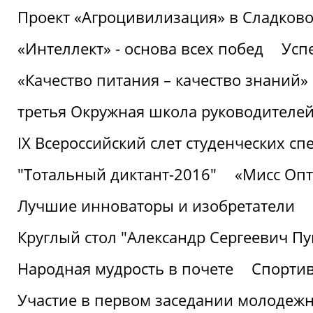
Проект «Агроцивилизация» в Сладков
«Интеллект» - основа всех побед
Успе
«Качество питания – качество знаний»
третья Окружная школа руководителей
IХ Всероссийский слет студенческих 
"Тотальный диктант-2016"
«Мисс Опт
Лучшие инноваторы и изобретатели
Круглый стол "Александр Сергеевич П
Народная мудрость в почете
Спорти
Участие в первом заседании молодеж