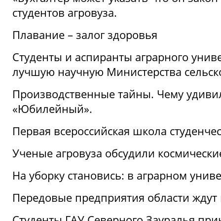
студентов агровуза.
Плавание – залог здоровья
Студенты и аспиранты аграрного униве
лучшую научную Министерства сельско
Производственные тайны. Чему удивил
«Юбилейный».
Первая всероссийская школа студенче
Ученые агровуза обсудили космически
На уборку становись: в аграрном унив
Передовые предприятия области ждут н
Студенты ГАУ Северного Зауралья прин