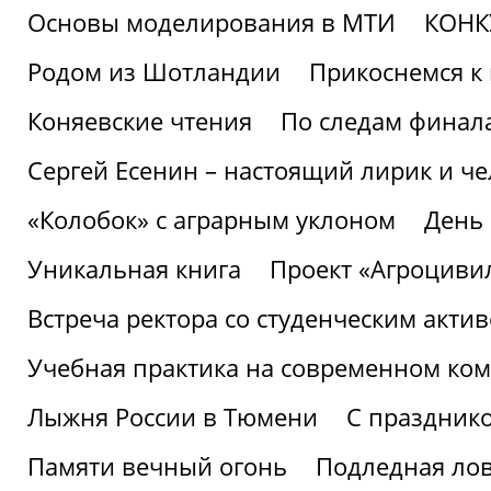
Основы моделирования в МТИ
КОНК
Родом из Шотландии
Прикоснемся к 
Коняевские чтения
По следам финала
Сергей Есенин – настоящий лирик и че
«Колобок» с аграрным уклоном
День
Уникальная книга
Проект «Агроциви
Встреча ректора со студенческим акти
Учебная практика на современном ко
Лыжня России в Тюмени
С праздник
Памяти вечный огонь
Подледная ло