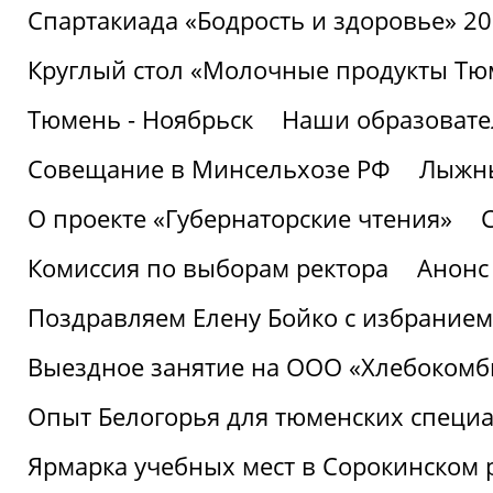
Спартакиада «Бодрость и здоровье» 2
Круглый стол «Молочные продукты Тюм
Тюмень - Ноябрьск
Наши образовате
Совещание в Минсельхозе РФ
Лыжны
О проекте «Губернаторские чтения»
Комиссия по выборам ректора
Анонс
Поздравляем Елену Бойко с избранием
Выездное занятие на ООО «Хлебокомб
Опыт Белогорья для тюменских специ
Ярмарка учебных мест в Сорокинском 