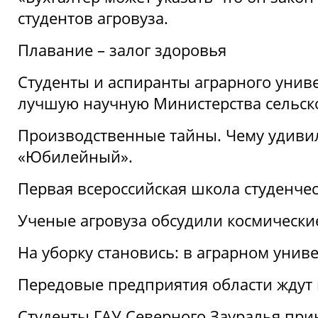
студентов агровуза.
Плавание – залог здоровья
Студенты и аспиранты аграрного униве
лучшую научную Министерства сельско
Производственные тайны. Чему удивил
«Юбилейный».
Первая всероссийская школа студенче
Ученые агровуза обсудили космически
На уборку становись: в аграрном унив
Передовые предприятия области ждут н
Студенты ГАУ Северного Зауралья прин