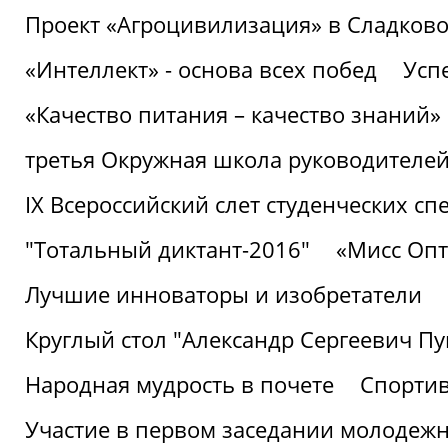
Проект «Агроцивилизация» в Сладков
«Интеллект» - основа всех побед
Успе
«Качество питания – качество знаний»
третья Окружная школа руководителей
IХ Всероссийский слет студенческих 
"Тотальный диктант-2016"
«Мисс Опт
Лучшие инноваторы и изобретатели
Круглый стол "Александр Сергеевич П
Народная мудрость в почете
Спорти
Участие в первом заседании молодеж