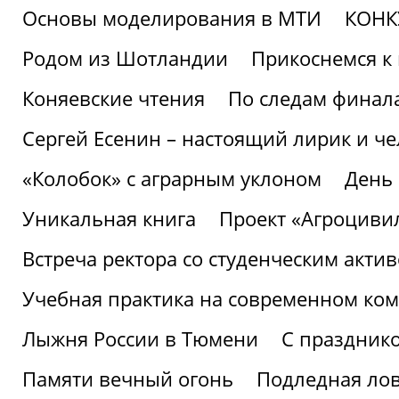
Основы моделирования в МТИ
КОНК
Родом из Шотландии
Прикоснемся к 
Коняевские чтения
По следам финала
Сергей Есенин – настоящий лирик и че
«Колобок» с аграрным уклоном
День
Уникальная книга
Проект «Агроциви
Встреча ректора со студенческим акти
Учебная практика на современном ко
Лыжня России в Тюмени
С праздник
Памяти вечный огонь
Подледная ло