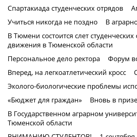
Спартакиада студенческих отрядов
А
Учиться никогда не поздно
В аграрн
В Тюмени состоится слет студенческих
движения в Тюменской области
Персональное дело ректора
Форум в
Вперед, на легкоатлетический кросс
Эколого-биологические проблемы испо
«Бюджет для граждан»
Вновь в призе
В Государственном аграрном университ
Тюменской области
ВНИМАНИЮ СТУДЕНТОВ!
1 сентября