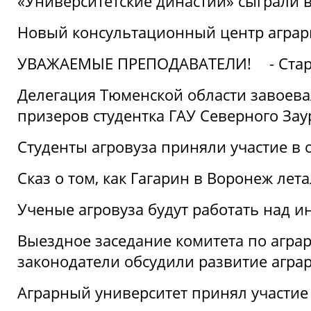
«Университетские династии» сыграли 
Новый консультационный центр аграрно
УВАЖАЕМЫЕ ПРЕПОДАВАТЕЛИ!
- Ста
Делегация Тюменской области завоевал
призеров студентка ГАУ Северного Зау
Студенты агровуза приняли участие в 
Сказ о том, как Гагарин в Воронеж лета
Ученые агровуза будут работать над 
Выездное заседание комитета по агр
законодатели обсудили развитие агра
Аграрный университет принял участие в