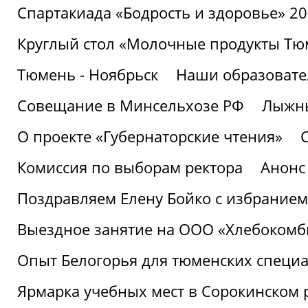
Спартакиада «Бодрость и здоровье» 2
Круглый стол «Молочные продукты Тюм
Тюмень - Ноябрьск
Наши образовате
Совещание в Минсельхозе РФ
Лыжны
О проекте «Губернаторские чтения»
Комиссия по выборам ректора
Анонс
Поздравляем Елену Бойко с избранием
Выездное занятие на ООО «Хлебокомб
Опыт Белогорья для тюменских специ
Ярмарка учебных мест в Сорокинском 