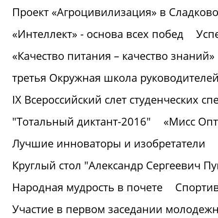
Проект «Агроцивилизация» в Сладков
«Интеллект» - основа всех побед
Успе
«Качество питания – качество знаний»
третья Окружная школа руководителей
IХ Всероссийский слет студенческих 
"Тотальный диктант-2016"
«Мисс Опт
Лучшие инноваторы и изобретатели
Круглый стол "Александр Сергеевич П
Народная мудрость в почете
Спорти
Участие в первом заседании молодеж