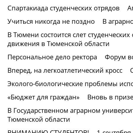
Спартакиада студенческих отрядов
А
Учиться никогда не поздно
В аграрн
В Тюмени состоится слет студенческих
движения в Тюменской области
Персональное дело ректора
Форум в
Вперед, на легкоатлетический кросс
Эколого-биологические проблемы испо
«Бюджет для граждан»
Вновь в призе
В Государственном аграрном университ
Тюменской области
ВНИМАНИЮ СТУДЕНТОВ!
1 сентября