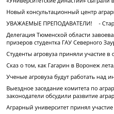
«Университетские династии» сыграли 
Новый консультационный центр аграрно
УВАЖАЕМЫЕ ПРЕПОДАВАТЕЛИ!
- Ста
Делегация Тюменской области завоевал
призеров студентка ГАУ Северного Зау
Студенты агровуза приняли участие в 
Сказ о том, как Гагарин в Воронеж лета
Ученые агровуза будут работать над 
Выездное заседание комитета по агр
законодатели обсудили развитие агра
Аграрный университет принял участие в