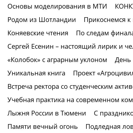
Основы моделирования в МТИ
КОНК
Родом из Шотландии
Прикоснемся к 
Коняевские чтения
По следам финала
Сергей Есенин – настоящий лирик и че
«Колобок» с аграрным уклоном
День
Уникальная книга
Проект «Агроциви
Встреча ректора со студенческим акти
Учебная практика на современном ко
Лыжня России в Тюмени
С праздник
Памяти вечный огонь
Подледная ло