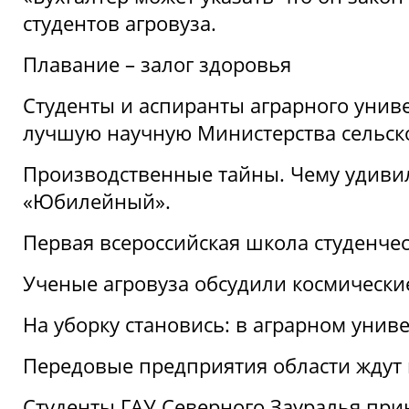
студентов агровуза.
Плавание – залог здоровья
Студенты и аспиранты аграрного униве
лучшую научную Министерства сельско
Производственные тайны. Чему удивил
«Юбилейный».
Первая всероссийская школа студенче
Ученые агровуза обсудили космически
На уборку становись: в аграрном унив
Передовые предприятия области ждут н
Студенты ГАУ Северного Зауралья прин