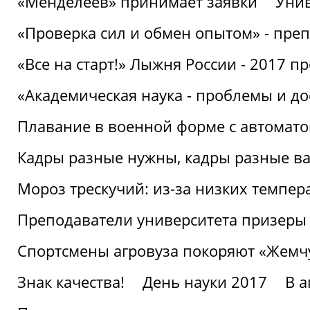
«Менделеев» принимает заявки
Унив
«Проверка сил и обмен опытом» - преп
«Все на старт!» Лыжня России - 2017 п
«Академическая наука - проблемы и д
Плавание в военной форме с автоматом
Кадры разные нужны, кадры разные в
Мороз трескучий: из-за низких темпер
Преподаватели университета призеры
Спортсмены агровуза покоряют «Жем
Знак качества!
День науки 2017
В 