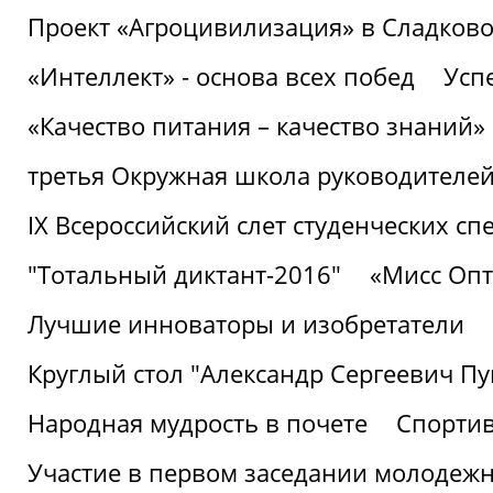
Проект «Агроцивилизация» в Сладков
«Интеллект» - основа всех побед
Успе
«Качество питания – качество знаний»
третья Окружная школа руководителей
IХ Всероссийский слет студенческих 
"Тотальный диктант-2016"
«Мисс Опт
Лучшие инноваторы и изобретатели
Круглый стол "Александр Сергеевич П
Народная мудрость в почете
Спорти
Участие в первом заседании молодеж