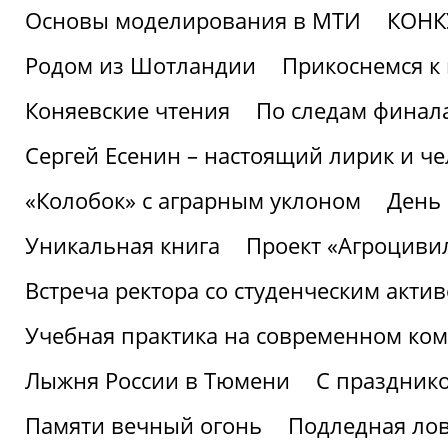
Основы моделирования в МТИ
КОНК
Родом из Шотландии
Прикоснемся к 
Коняевские чтения
По следам финала
Сергей Есенин – настоящий лирик и че
«Колобок» с аграрным уклоном
День
Уникальная книга
Проект «Агроциви
Встреча ректора со студенческим акти
Учебная практика на современном ко
Лыжня России в Тюмени
С праздник
Памяти вечный огонь
Подледная ло