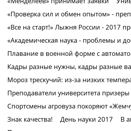
«Менделеев» принимает заявки
Унив
«Проверка сил и обмен опытом» - преп
«Все на старт!» Лыжня России - 2017 п
«Академическая наука - проблемы и д
Плавание в военной форме с автоматом
Кадры разные нужны, кадры разные в
Мороз трескучий: из-за низких темпер
Преподаватели университета призеры
Спортсмены агровуза покоряют «Жем
Знак качества!
День науки 2017
В 