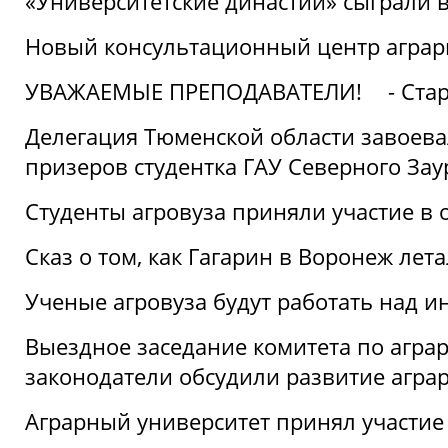
«Университетские династии» сыграли 
Новый консультационный центр аграрно
УВАЖАЕМЫЕ ПРЕПОДАВАТЕЛИ!
- Ста
Делегация Тюменской области завоевал
призеров студентка ГАУ Северного Зау
Студенты агровуза приняли участие в 
Сказ о том, как Гагарин в Воронеж лета
Ученые агровуза будут работать над 
Выездное заседание комитета по агр
законодатели обсудили развитие агра
Аграрный университет принял участие в