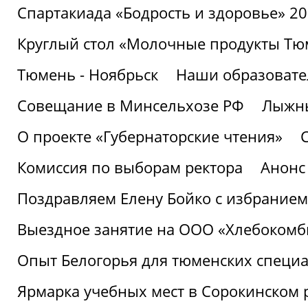
Спартакиада «Бодрость и здоровье» 2
Круглый стол «Молочные продукты Тюм
Тюмень - Ноябрьск
Наши образовате
Совещание в Минсельхозе РФ
Лыжны
О проекте «Губернаторские чтения»
Комиссия по выборам ректора
Анонс
Поздравляем Елену Бойко с избранием
Выездное занятие на ООО «Хлебокомб
Опыт Белогорья для тюменских специ
Ярмарка учебных мест в Сорокинском 