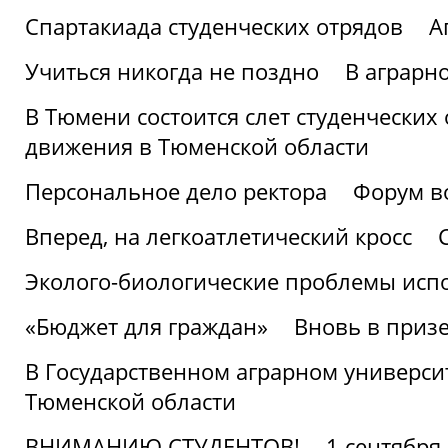
Спартакиада студенческих отрядов
А
Учиться никогда не поздно
В аграрн
В Тюмени состоится слет студенческих
движения в Тюменской области
Персональное дело ректора
Форум в
Вперед, на легкоатлетический кросс
Эколого-биологические проблемы испо
«Бюджет для граждан»
Вновь в призе
В Государственном аграрном университ
Тюменской области
ВНИМАНИЮ СТУДЕНТОВ!
1 сентября