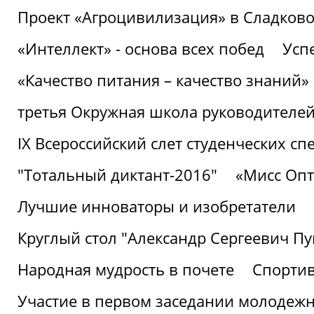
Проект «Агроцивилизация» в Сладков
«Интеллект» - основа всех побед
Успе
«Качество питания – качество знаний»
третья Окружная школа руководителей
IХ Всероссийский слет студенческих 
"Тотальный диктант-2016"
«Мисс Опт
Лучшие инноваторы и изобретатели
Круглый стол "Александр Сергеевич П
Народная мудрость в почете
Спорти
Участие в первом заседании молодеж