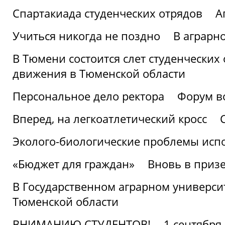
Спартакиада студенческих отрядов
А
Учиться никогда не поздно
В аграрн
В Тюмени состоится слет студенческих
движения в Тюменской области
Персональное дело ректора
Форум в
Вперед, на легкоатлетический кросс
Эколого-биологические проблемы испо
«Бюджет для граждан»
Вновь в призе
В Государственном аграрном университ
Тюменской области
ВНИМАНИЮ СТУДЕНТОВ!
1 сентября