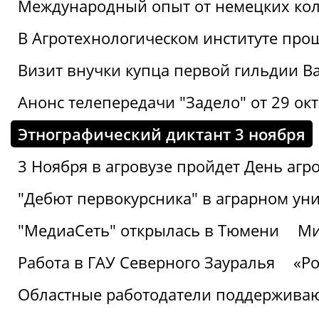
Международный опыт от немецких кол
В Агротехнологическом институте про
Визит внучки купца первой гильдии В
Анонс телепередачи "Задело" от 29 окт
Этнографический диктант 3 ноября
3 Ноября в агровузе пройдет День аг
"Дебют первокурсника" в аграрном уни
"МедиаСеть" открылась в Тюмени
Ми
Работа в ГАУ Северного Зауралья
«Ро
Областные работодатели поддерживают