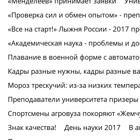
«Менделеев» принимает заявки
Унив
«Проверка сил и обмен опытом» - преп
«Все на старт!» Лыжня России - 2017 п
«Академическая наука - проблемы и д
Плавание в военной форме с автоматом
Кадры разные нужны, кадры разные в
Мороз трескучий: из-за низких темпер
Преподаватели университета призеры
Спортсмены агровуза покоряют «Жем
Знак качества!
День науки 2017
В 