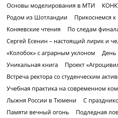
Основы моделирования в МТИ
КОНК
Родом из Шотландии
Прикоснемся к 
Коняевские чтения
По следам финала
Сергей Есенин – настоящий лирик и че
«Колобок» с аграрным уклоном
День
Уникальная книга
Проект «Агроциви
Встреча ректора со студенческим акти
Учебная практика на современном ко
Лыжня России в Тюмени
С праздник
Памяти вечный огонь
Подледная ло