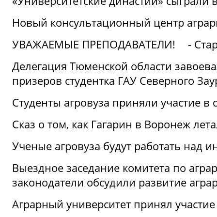
«Университетские династии» сыграли 
Новый консультационный центр аграрно
УВАЖАЕМЫЕ ПРЕПОДАВАТЕЛИ!
- Ста
Делегация Тюменской области завоевал
призеров студентка ГАУ Северного Зау
Студенты агровуза приняли участие в 
Сказ о том, как Гагарин в Воронеж лета
Ученые агровуза будут работать над 
Выездное заседание комитета по агр
законодатели обсудили развитие агра
Аграрный университет принял участие в