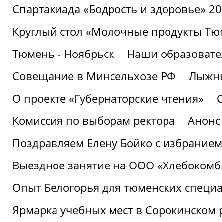
Спартакиада «Бодрость и здоровье» 2
Круглый стол «Молочные продукты Тюм
Тюмень - Ноябрьск
Наши образовате
Совещание в Минсельхозе РФ
Лыжны
О проекте «Губернаторские чтения»
Комиссия по выборам ректора
Анонс
Поздравляем Елену Бойко с избранием
Выездное занятие на ООО «Хлебокомб
Опыт Белогорья для тюменских специ
Ярмарка учебных мест в Сорокинском 