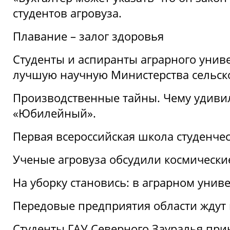
студентов агровуза.
Плавание – залог здоровья
Студенты и аспиранты аграрного униве
лучшую научную Министерства сельско
Производственные тайны. Чему удивил
«Юбилейный».
Первая всероссийская школа студенче
Ученые агровуза обсудили космически
На уборку становись: в аграрном унив
Передовые предприятия области ждут н
Студенты ГАУ Северного Зауралья прин