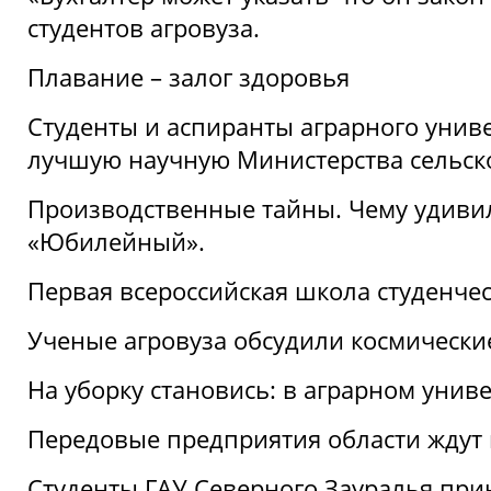
студентов агровуза.
Плавание – залог здоровья
Студенты и аспиранты аграрного униве
лучшую научную Министерства сельско
Производственные тайны. Чему удивил
«Юбилейный».
Первая всероссийская школа студенче
Ученые агровуза обсудили космически
На уборку становись: в аграрном унив
Передовые предприятия области ждут н
Студенты ГАУ Северного Зауралья прин