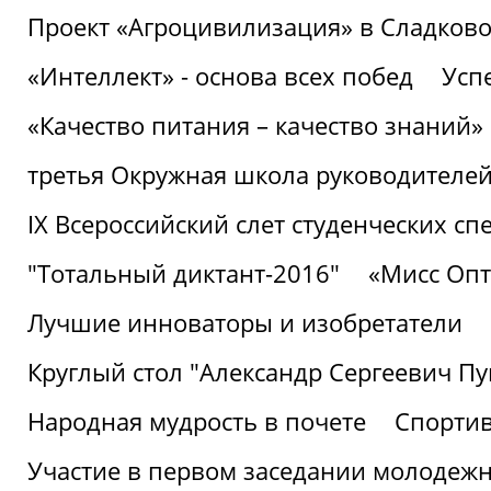
Проект «Агроцивилизация» в Сладков
«Интеллект» - основа всех побед
Успе
«Качество питания – качество знаний»
третья Окружная школа руководителей
IХ Всероссийский слет студенческих 
"Тотальный диктант-2016"
«Мисс Опт
Лучшие инноваторы и изобретатели
Круглый стол "Александр Сергеевич П
Народная мудрость в почете
Спорти
Участие в первом заседании молодеж