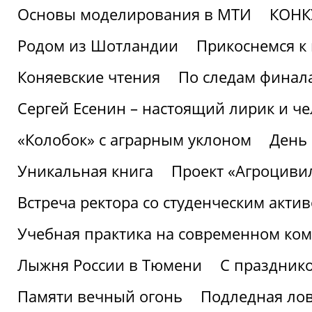
Основы моделирования в МТИ
КОНК
Родом из Шотландии
Прикоснемся к 
Коняевские чтения
По следам финала
Сергей Есенин – настоящий лирик и че
«Колобок» с аграрным уклоном
День
Уникальная книга
Проект «Агроциви
Встреча ректора со студенческим акти
Учебная практика на современном ко
Лыжня России в Тюмени
С праздник
Памяти вечный огонь
Подледная ло