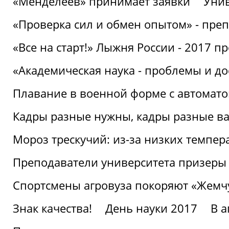
«Менделеев» принимает заявки
Унив
«Проверка сил и обмен опытом» - преп
«Все на старт!» Лыжня России - 2017 п
«Академическая наука - проблемы и д
Плавание в военной форме с автоматом
Кадры разные нужны, кадры разные в
Мороз трескучий: из-за низких темпер
Преподаватели университета призеры
Спортсмены агровуза покоряют «Жем
Знак качества!
День науки 2017
В 