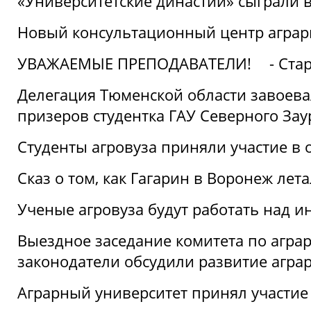
«Университетские династии» сыграли 
Новый консультационный центр аграрно
УВАЖАЕМЫЕ ПРЕПОДАВАТЕЛИ!
- Ста
Делегация Тюменской области завоевал
призеров студентка ГАУ Северного Зау
Студенты агровуза приняли участие в 
Сказ о том, как Гагарин в Воронеж лета
Ученые агровуза будут работать над 
Выездное заседание комитета по агр
законодатели обсудили развитие агра
Аграрный университет принял участие в