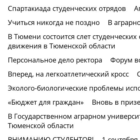
Спартакиада студенческих отрядов
А
Учиться никогда не поздно
В аграрн
В Тюмени состоится слет студенческих
движения в Тюменской области
Персональное дело ректора
Форум в
Вперед, на легкоатлетический кросс
Эколого-биологические проблемы испо
«Бюджет для граждан»
Вновь в призе
В Государственном аграрном университ
Тюменской области
ВНИМАНИЮ СТУДЕНТОВ!
1 сентября