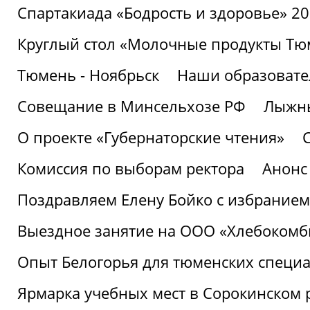
Спартакиада «Бодрость и здоровье» 2
Круглый стол «Молочные продукты Тюм
Тюмень - Ноябрьск
Наши образовате
Совещание в Минсельхозе РФ
Лыжны
О проекте «Губернаторские чтения»
Комиссия по выборам ректора
Анонс
Поздравляем Елену Бойко с избранием
Выездное занятие на ООО «Хлебокомб
Опыт Белогорья для тюменских специ
Ярмарка учебных мест в Сорокинском 