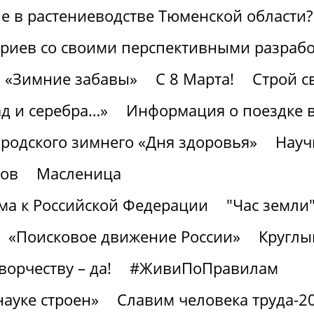
 в растениеводстве Тюменской области?
ариев со своими перспективными разраб
«Зимние забавы»
С 8 Марта!
Строй с
ад и серебра…»
Информация о поездке в
ородского зимнего «Дня здоровья»
Науч
тов
Масленица
а к Российской Федерации
"Час земли
«Поисковое движение России»
Круглы
ворчеству – да!
#ЖивиПоПравилам
науке строен»
Славим человека труда-2