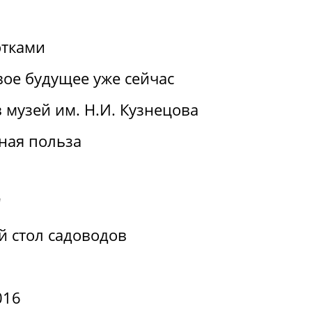
отками
вое будущее уже сейчас
 музей им. Н.И. Кузнецова
ная польза
"
й стол садоводов
016