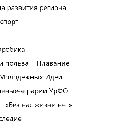
а развития региона
спорт
эробика
 и польза
Плавание
з Молодёжных Идей
ченые-аграрии УрФО
«Без нас жизни нет»
следие