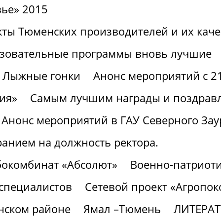
вье» 2015
ты Тюменских производителей и их каче
зовательные программы вновь лучшие
Лыжные гонки
Анонс мероприятий с 21
ия»
Самым лучшим награды и поздрав
Анонс мероприятий в ГАУ Северного Заур
ранием на должность ректора.
бокомбинат «Абсолют»
Военно-патриоти
 специалистов
Сетевой проект «Агропок
нском районе
Ямал –Тюмень
ЛИТЕРА