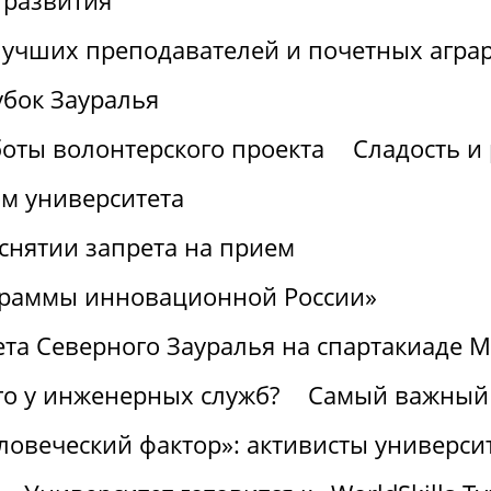
 развития
лучших преподавателей и почетных агра
убок Зауралья
боты волонтерского проекта
Сладость и 
ом университета
снятии запрета на прием
граммы инновационной России»
ета Северного Зауралья на спартакиаде 
го у инженерных служб?
Самый важный 
ловеческий фактор»: активисты университ