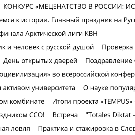
КОНКУРС «МЕЦЕНАТСТВО В РОССИИ: И
мся к истории. Главный праздник на Руси
финала Арктической лиги КВН
к и человек с русской душой
Проверк
День открытых дверей
Поздравление 
роцивилизация» во всероссийской конфе
м активом университета
О науке популя
ном комбинате
Итоги проекта «TEMPUS» 
аздником ССО!
Встреча
"Totales Diktat 
ая ловля
Практика и стажировка в Сло