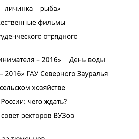
– личинка – рыба»
ожественные фильмы
туденческого отрядного
инимателя – 2016»
День воды
– 2016» ГАУ Северного Зауралья
сельском хозяйстве
России: чего ждать?
 совет ректоров ВУЗов
и за тюменцев