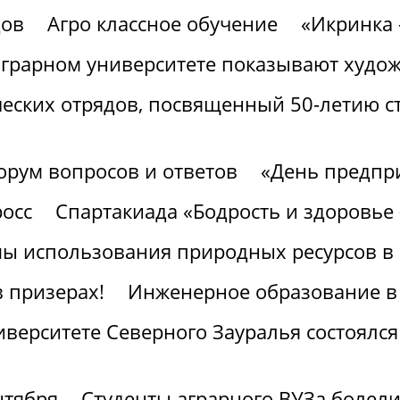
дов
Агро классное обучение
«Икринка 
аграрном университете показывают худ
ческих отрядов, посвященный 50-летию с
орум вопросов и ответов
«День предпр
росс
Спартакиада «Бодрость и здоровье 
ы использования природных ресурсов в 
 призерах!
Инженерное образование в 
верситете Северного Зауралья состоялся
нтября
Студенты аграрного ВУЗа болел