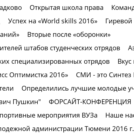
ладково
Открытая школа права
Команд
д
Успех на «World skills 2016»
Гиревой 
наний»
Вторые после «оборонки»
ителей штабов студенческих отрядов
А
еских специализированных отрядов
Вкус
сс Оптимистка 2016»
СМИ - это Синте
тели
Определились лучшие молодые у
евич Пушкин"
ФОРСАЙТ-КОНФЕРЕНЦИЯ
портивные мероприятия ВУЗа
Наше на
олодежной администрации Тюмени 2016 г.