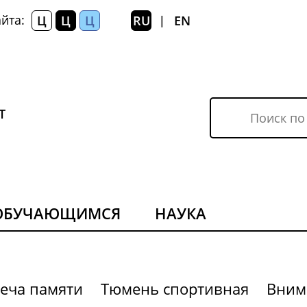
йта:
Ц
Ц
Ц
RU
EN
|
Т
ОБУЧАЮЩИМСЯ
НАУКА
еча памяти
Тюмень спортивная
Вним