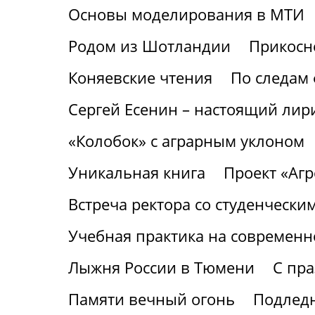
Основы моделирования в МТИ
Родом из Шотландии
Прикосне
Коняевские чтения
По следам 
Сергей Есенин – настоящий лири
«Колобок» с аграрным уклоном
Уникальная книга
Проект «Аг
Встреча ректора со студенчески
Учебная практика на современ
Лыжня России в Тюмени
С пр
Памяти вечный огонь
Подледн