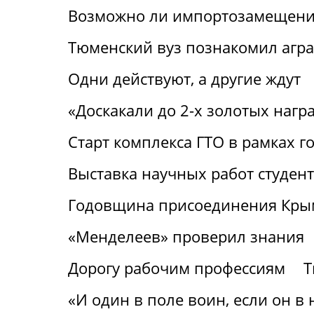
Возможно ли импортозамещение
Тюменский вуз познакомил агр
Одни действуют, а другие ждут
«Доскакали до 2-х золотых нагр
Старт комплекса ГТО в рамках г
Выставка научных работ студен
Годовщина присоединения Крым
«Менделеев» проверил знания
Дорогу рабочим профессиям
Т
«И один в поле воин, если он в 