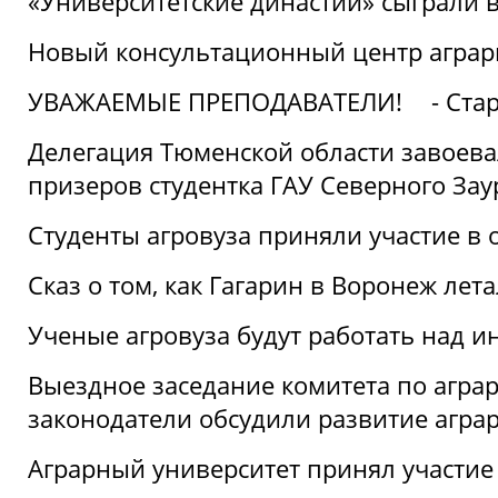
«Университетские династии» сыграли 
Новый консультационный центр аграрно
УВАЖАЕМЫЕ ПРЕПОДАВАТЕЛИ!
- Ста
Делегация Тюменской области завоевал
призеров студентка ГАУ Северного Зау
Студенты агровуза приняли участие в 
Сказ о том, как Гагарин в Воронеж лета
Ученые агровуза будут работать над 
Выездное заседание комитета по агр
законодатели обсудили развитие агра
Аграрный университет принял участие в