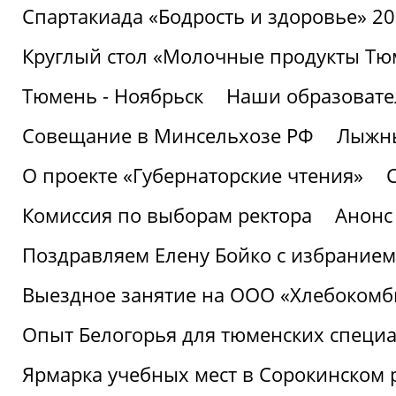
Спартакиада «Бодрость и здоровье» 2
Круглый стол «Молочные продукты Тюм
Тюмень - Ноябрьск
Наши образовате
Совещание в Минсельхозе РФ
Лыжны
О проекте «Губернаторские чтения»
Комиссия по выборам ректора
Анонс
Поздравляем Елену Бойко с избранием
Выездное занятие на ООО «Хлебокомб
Опыт Белогорья для тюменских специ
Ярмарка учебных мест в Сорокинском 