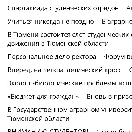
Спартакиада студенческих отрядов
А
Учиться никогда не поздно
В аграрн
В Тюмени состоится слет студенческих
движения в Тюменской области
Персональное дело ректора
Форум в
Вперед, на легкоатлетический кросс
Эколого-биологические проблемы испо
«Бюджет для граждан»
Вновь в призе
В Государственном аграрном университ
Тюменской области
ВНИМАНИЮ СТУДЕНТОВ!
1 сентября