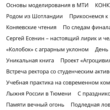
Основы моделирования в МТИ
КОНК
Родом из Шотландии
Прикоснемся к 
Коняевские чтения
По следам финала
Сергей Есенин – настоящий лирик и че
«Колобок» с аграрным уклоном
День
Уникальная книга
Проект «Агроциви
Встреча ректора со студенческим акти
Учебная практика на современном ко
Лыжня России в Тюмени
С праздник
Памяти вечный огонь
Подледная ло