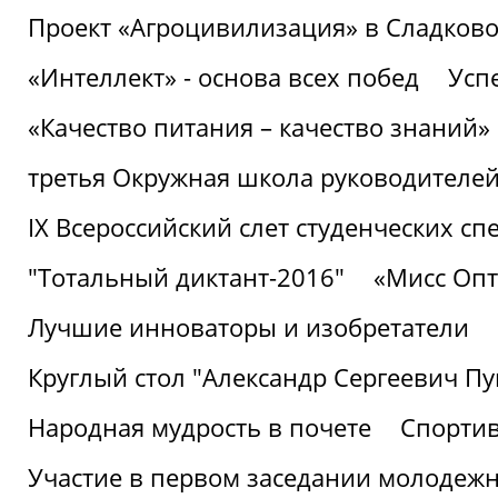
Проект «Агроцивилизация» в Сладков
«Интеллект» - основа всех побед
Успе
«Качество питания – качество знаний»
третья Окружная школа руководителей
IХ Всероссийский слет студенческих 
"Тотальный диктант-2016"
«Мисс Опт
Лучшие инноваторы и изобретатели
Круглый стол "Александр Сергеевич П
Народная мудрость в почете
Спорти
Участие в первом заседании молодеж