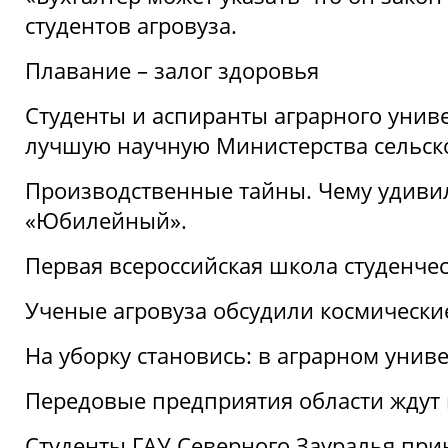
студентов агровуза.
Плавание – залог здоровья
Студенты и аспиранты аграрного униве
лучшую научную Министерства сельско
Производственные тайны. Чему удивил
«Юбилейный».
Первая всероссийская школа студенче
Ученые агровуза обсудили космически
На уборку становись: в аграрном унив
Передовые предприятия области ждут н
Студенты ГАУ Северного Зауралья прин