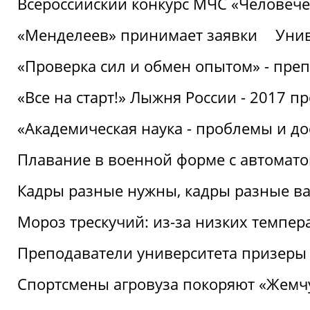
Всероссийский конкурс МЧС «Человечес
«Менделеев» принимает заявки
Унив
«Проверка сил и обмен опытом» - преп
«Все на старт!» Лыжня России - 2017 п
«Академическая наука - проблемы и д
Плавание в военной форме с автоматом
Кадры разные нужны, кадры разные в
Мороз трескучий: из-за низких темпер
Преподаватели университета призеры
Спортсмены агровуза покоряют «Жем