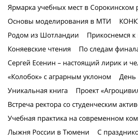
Ярмарка учебных мест в Сорокинском 
Основы моделирования в МТИ
КОНК
Родом из Шотландии
Прикоснемся к 
Коняевские чтения
По следам финала
Сергей Есенин – настоящий лирик и че
«Колобок» с аграрным уклоном
День
Уникальная книга
Проект «Агроциви
Встреча ректора со студенческим акти
Учебная практика на современном ко
Лыжня России в Тюмени
С праздник