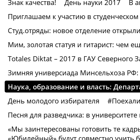
Знак качества!
День науки 2017
В 
Приглашаем к участию в студенческо
Студ.отряды: новое отделение открыли
Мим, золотая статуя и гитарист: чем е
Totales Diktat – 2017 в ГАУ Северного 
Зимняя универсиада Минсельхоза РФ:
Наука, образование и власть: Депар
День молодого избирателя
#Поехал
Песня для разведчика: в университете
«Мы заинтересованы готовить те кадры
«Юбилейный» будут совместно учить 