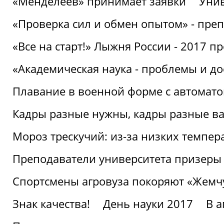
«Менделеев» принимает заявки
Унив
«Проверка сил и обмен опытом» - преп
«Все на старт!» Лыжня России - 2017 п
«Академическая наука - проблемы и д
Плавание в военной форме с автоматом
Кадры разные нужны, кадры разные в
Мороз трескучий: из-за низких темпер
Преподаватели университета призеры
Спортсмены агровуза покоряют «Жем
Знак качества!
День науки 2017
В 