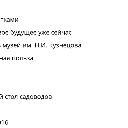
отками
вое будущее уже сейчас
 музей им. Н.И. Кузнецова
ная польза
"
й стол садоводов
016