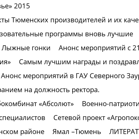
вье» 2015
ты Тюменских производителей и их каче
зовательные программы вновь лучшие
Лыжные гонки
Анонс мероприятий с 21
ия»
Самым лучшим награды и поздрав
Анонс мероприятий в ГАУ Северного Заур
ранием на должность ректора.
бокомбинат «Абсолют»
Военно-патриоти
 специалистов
Сетевой проект «Агропок
нском районе
Ямал –Тюмень
ЛИТЕРА