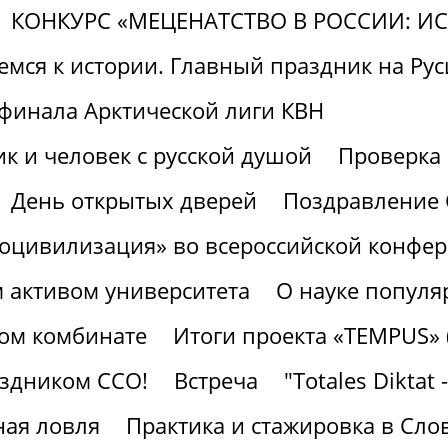
КОНКУРС «МЕЦЕНАТСТВО В РОССИИ: И
мся к истории. Главный праздник на Руси
финала Арктической лиги КВН
к и человек с русской душой
Проверк
День открытых дверей
Поздравление 
роцивилизация» во всероссийской конфе
м активом университета
О науке популя
ном комбинате
Итоги проекта «TEMPUS» 
аздником ССО!
Встреча
"Totales Diktat 
ая ловля
Практика и стажировка в Сло