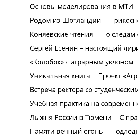
Основы моделирования в МТИ
Родом из Шотландии
Прикосне
Коняевские чтения
По следам 
Сергей Есенин – настоящий лири
«Колобок» с аграрным уклоном
Уникальная книга
Проект «Аг
Встреча ректора со студенчески
Учебная практика на современ
Лыжня России в Тюмени
С пр
Памяти вечный огонь
Подледн