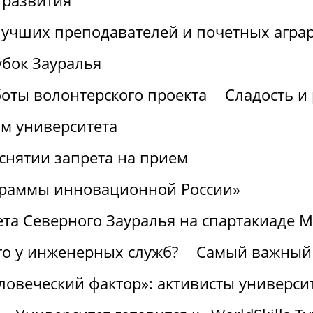
 развития
лучших преподавателей и почетных агра
убок Зауралья
боты волонтерского проекта
Сладость и 
ом университета
снятии запрета на прием
граммы инновационной России»
ета Северного Зауралья на спартакиаде 
го у инженерных служб?
Самый важный 
ловеческий фактор»: активисты университ