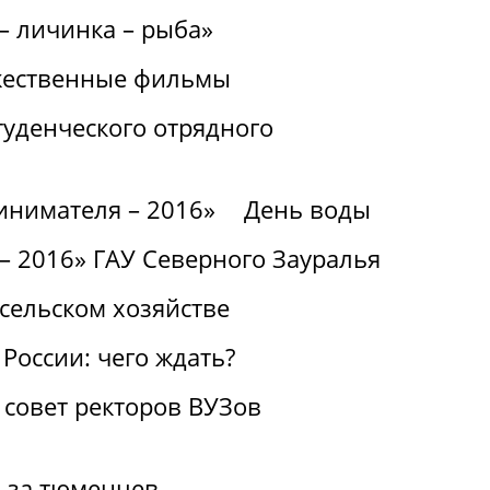
– личинка – рыба»
ожественные фильмы
туденческого отрядного
инимателя – 2016»
День воды
– 2016» ГАУ Северного Зауралья
сельском хозяйстве
России: чего ждать?
 совет ректоров ВУЗов
и за тюменцев