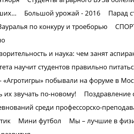
чших…
Большой урожай - 2016
Парад с
Зауралья по конкуру и троеборью
СПОР
но
ворительность и наука: чем занят аспира
ета научит студентов правильно питатьс
- «Агротигры» побывали на форуме в Мос
ь их звучать по-новому!
Поздравление 
евнований среди профессорско-преподава
тик
Мини футбол
Мы – лучшие в физи