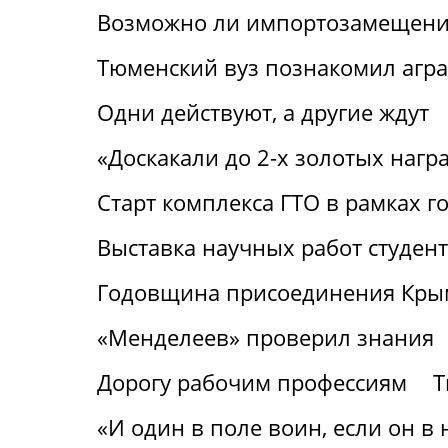
Возможно ли импортозамещение
Тюменский вуз познакомил агр
Одни действуют, а другие ждут
«Доскакали до 2-х золотых нагр
Старт комплекса ГТО в рамках г
Выставка научных работ студен
Годовщина присоединения Крым
«Менделеев» проверил знания
Дорогу рабочим профессиям
Т
«И один в поле воин, если он в 