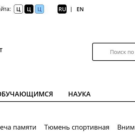
йта:
Ц
Ц
Ц
RU
EN
|
Т
ОБУЧАЮЩИМСЯ
НАУКА
еча памяти
Тюмень спортивная
Вним