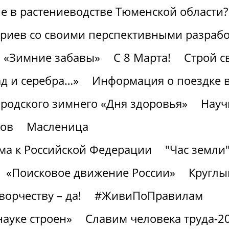
 в растениеводстве Тюменской области?
ариев со своими перспективными разраб
«Зимние забавы»
С 8 Марта!
Строй с
ад и серебра…»
Информация о поездке в
ородского зимнего «Дня здоровья»
Науч
тов
Масленица
а к Российской Федерации
"Час земли
«Поисковое движение России»
Круглы
ворчеству – да!
#ЖивиПоПравилам
науке строен»
Славим человека труда-2