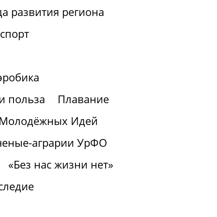
а развития региона
спорт
эробика
 и польза
Плавание
з Молодёжных Идей
ченые-аграрии УрФО
«Без нас жизни нет»
следие