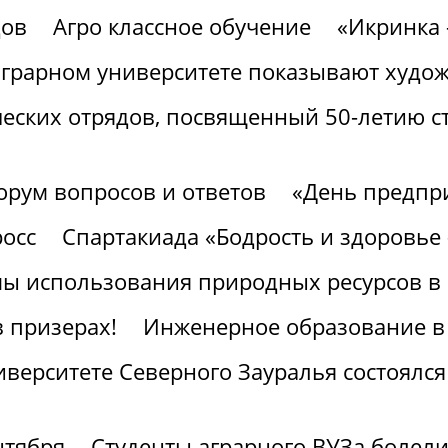
дов
Агро классное обучение
«Икринка 
аграрном университете показывают худ
ческих отрядов, посвященный 50-летию с
орум вопросов и ответов
«День предпр
росс
Спартакиада «Бодрость и здоровье 
ы использования природных ресурсов в 
 призерах!
Инженерное образование в 
верситете Северного Зауралья состоялся
нтября
Студенты аграрного ВУЗа болел