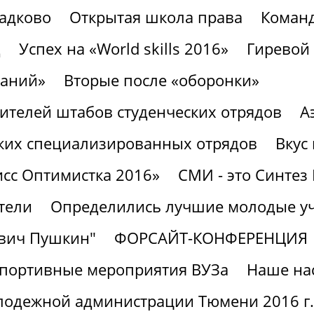
ладково
Открытая школа права
Команд
д
Успех на «World skills 2016»
Гиревой 
наний»
Вторые после «оборонки»
ителей штабов студенческих отрядов
А
еских специализированных отрядов
Вкус
сс Оптимистка 2016»
СМИ - это Синте
тели
Определились лучшие молодые у
евич Пушкин"
ФОРСАЙТ-КОНФЕРЕНЦИЯ
портивные мероприятия ВУЗа
Наше на
олодежной администрации Тюмени 2016 г.