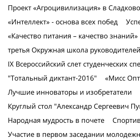
Проект «Агроцивилизация» в Сладков
«Интеллект» - основа всех побед
Успе
«Качество питания – качество знаний»
третья Окружная школа руководителей
IХ Всероссийский слет студенческих 
"Тотальный диктант-2016"
«Мисс Опт
Лучшие инноваторы и изобретатели
Круглый стол "Александр Сергеевич П
Народная мудрость в почете
Спорти
Участие в первом заседании молодеж