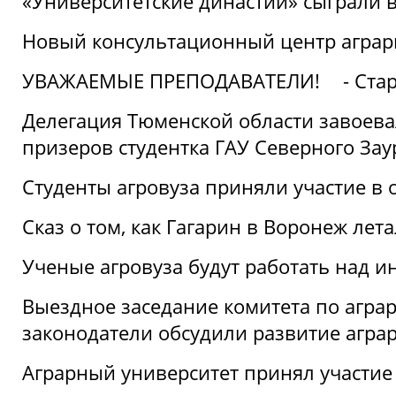
«Университетские династии» сыграли 
Новый консультационный центр аграрно
УВАЖАЕМЫЕ ПРЕПОДАВАТЕЛИ!
- Ста
Делегация Тюменской области завоевал
призеров студентка ГАУ Северного Зау
Студенты агровуза приняли участие в 
Сказ о том, как Гагарин в Воронеж лета
Ученые агровуза будут работать над 
Выездное заседание комитета по агр
законодатели обсудили развитие агра
Аграрный университет принял участие в