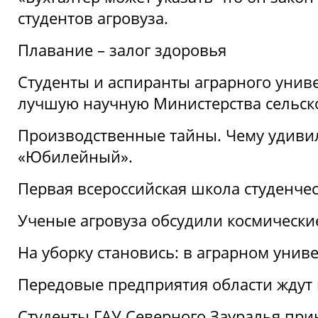
студентов агровуза.
Плавание – залог здоровья
Студенты и аспиранты аграрного униве
лучшую научную Министерства сельско
Производственные тайны. Чему удивил
«Юбилейный».
Первая всероссийская школа студенче
Ученые агровуза обсудили космически
На уборку становись: в аграрном унив
Передовые предприятия области ждут н
Студенты ГАУ Северного Зауралья прин