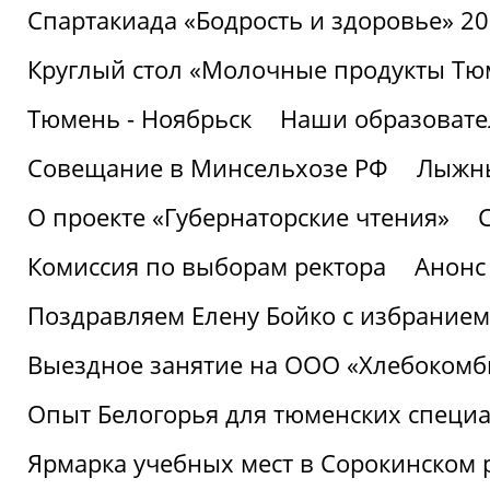
Спартакиада «Бодрость и здоровье» 2
Круглый стол «Молочные продукты Тюм
Тюмень - Ноябрьск
Наши образовате
Совещание в Минсельхозе РФ
Лыжны
О проекте «Губернаторские чтения»
Комиссия по выборам ректора
Анонс
Поздравляем Елену Бойко с избранием
Выездное занятие на ООО «Хлебокомб
Опыт Белогорья для тюменских специ
Ярмарка учебных мест в Сорокинском 