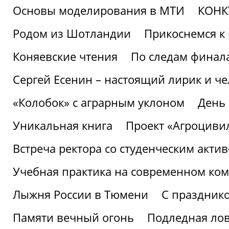
Основы моделирования в МТИ
КОНК
Родом из Шотландии
Прикоснемся к 
Коняевские чтения
По следам финала
Сергей Есенин – настоящий лирик и че
«Колобок» с аграрным уклоном
День
Уникальная книга
Проект «Агроциви
Встреча ректора со студенческим акти
Учебная практика на современном ко
Лыжня России в Тюмени
С праздник
Памяти вечный огонь
Подледная ло