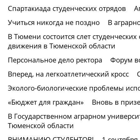
Спартакиада студенческих отрядов
А
Учиться никогда не поздно
В аграрн
В Тюмени состоится слет студенческих
движения в Тюменской области
Персональное дело ректора
Форум в
Вперед, на легкоатлетический кросс
Эколого-биологические проблемы испо
«Бюджет для граждан»
Вновь в призе
В Государственном аграрном университ
Тюменской области
ВНИМАНИЮ СТУДЕНТОВ!
1 сентября