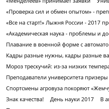
«Менделеев» принимает заявки
Унив
«Проверка сил и обмен опытом» - преп
«Все на старт!» Лыжня России - 2017 п
«Академическая наука - проблемы и д
Плавание в военной форме с автоматом
Кадры разные нужны, кадры разные в
Мороз трескучий: из-за низких темпер
Преподаватели университета призеры
Спортсмены агровуза покоряют «Жем
Знак качества!
День науки 2017
В 