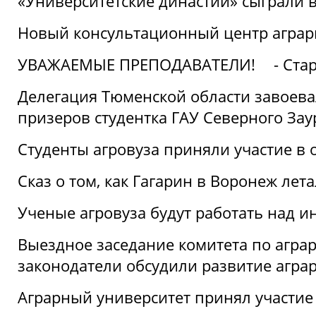
«Университетские династии» сыграли 
Новый консультационный центр аграрно
УВАЖАЕМЫЕ ПРЕПОДАВАТЕЛИ!
- Ста
Делегация Тюменской области завоевал
призеров студентка ГАУ Северного Зау
Студенты агровуза приняли участие в 
Сказ о том, как Гагарин в Воронеж лета
Ученые агровуза будут работать над 
Выездное заседание комитета по агр
законодатели обсудили развитие агра
Аграрный университет принял участие в