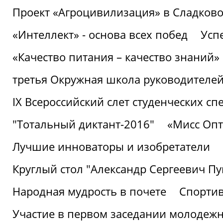
Проект «Агроцивилизация» в Сладков
«Интеллект» - основа всех побед
Успе
«Качество питания – качество знаний»
третья Окружная школа руководителей
IХ Всероссийский слет студенческих 
"Тотальный диктант-2016"
«Мисс Опт
Лучшие инноваторы и изобретатели
Круглый стол "Александр Сергеевич П
Народная мудрость в почете
Спорти
Участие в первом заседании молодеж