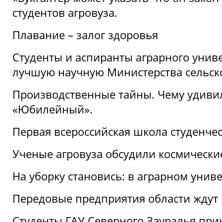
студентов агровуза.
Плавание – залог здоровья
Студенты и аспиранты аграрного униве
лучшую научную Министерства сельско
Производственные тайны. Чему удивил
«Юбилейный».
Первая всероссийская школа студенче
Ученые агровуза обсудили космически
На уборку становись: в аграрном унив
Передовые предприятия области ждут н
Студенты ГАУ Северного Зауралья прин