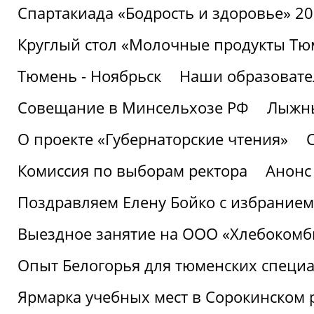
Спартакиада «Бодрость и здоровье» 2
Круглый стол «Молочные продукты Тюм
Тюмень - Ноябрьск
Наши образовате
Совещание в Минсельхозе РФ
Лыжны
О проекте «Губернаторские чтения»
Комиссия по выборам ректора
Анонс
Поздравляем Елену Бойко с избранием
Выездное занятие на ООО «Хлебокомб
Опыт Белогорья для тюменских специ
Ярмарка учебных мест в Сорокинском 