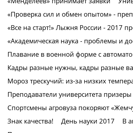
«Менделеев» принимает заявки
Унив
«Проверка сил и обмен опытом» - преп
«Все на старт!» Лыжня России - 2017 п
«Академическая наука - проблемы и д
Плавание в военной форме с автоматом
Кадры разные нужны, кадры разные в
Мороз трескучий: из-за низких темпер
Преподаватели университета призеры
Спортсмены агровуза покоряют «Жем
Знак качества!
День науки 2017
В 