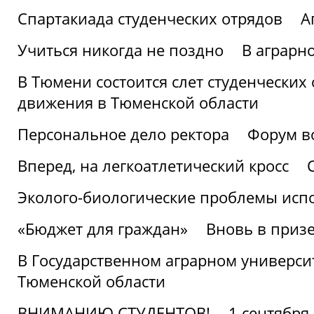
Спартакиада студенческих отрядов
А
Учиться никогда не поздно
В аграрн
В Тюмени состоится слет студенческих
движения в Тюменской области
Персональное дело ректора
Форум в
Вперед, на легкоатлетический кросс
Эколого-биологические проблемы испо
«Бюджет для граждан»
Вновь в призе
В Государственном аграрном университ
Тюменской области
ВНИМАНИЮ СТУДЕНТОВ!
1 сентября