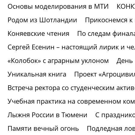
Основы моделирования в МТИ
КОНК
Родом из Шотландии
Прикоснемся к 
Коняевские чтения
По следам финала
Сергей Есенин – настоящий лирик и че
«Колобок» с аграрным уклоном
День
Уникальная книга
Проект «Агроциви
Встреча ректора со студенческим акти
Учебная практика на современном ко
Лыжня России в Тюмени
С праздник
Памяти вечный огонь
Подледная ло