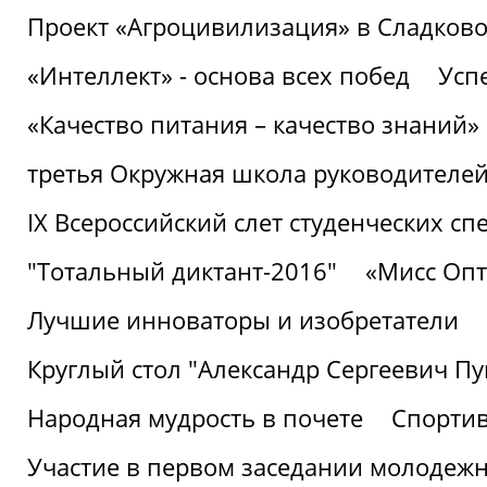
Проект «Агроцивилизация» в Сладков
«Интеллект» - основа всех побед
Успе
«Качество питания – качество знаний»
третья Окружная школа руководителей
IХ Всероссийский слет студенческих 
"Тотальный диктант-2016"
«Мисс Опт
Лучшие инноваторы и изобретатели
Круглый стол "Александр Сергеевич П
Народная мудрость в почете
Спорти
Участие в первом заседании молодеж