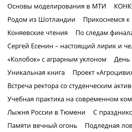
Основы моделирования в МТИ
КОНК
Родом из Шотландии
Прикоснемся к 
Коняевские чтения
По следам финала
Сергей Есенин – настоящий лирик и че
«Колобок» с аграрным уклоном
День
Уникальная книга
Проект «Агроциви
Встреча ректора со студенческим акти
Учебная практика на современном ко
Лыжня России в Тюмени
С праздник
Памяти вечный огонь
Подледная ло