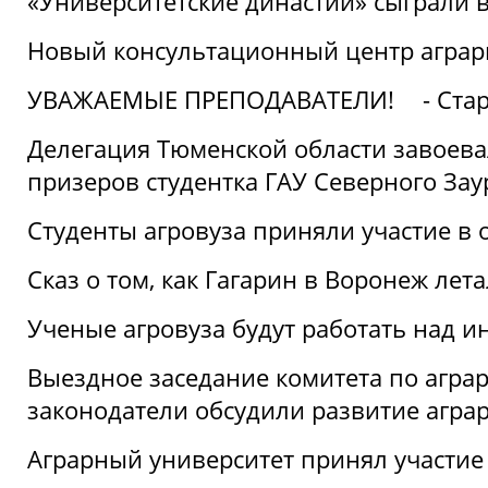
«Университетские династии» сыграли 
Новый консультационный центр аграрно
УВАЖАЕМЫЕ ПРЕПОДАВАТЕЛИ!
- Ста
Делегация Тюменской области завоевал
призеров студентка ГАУ Северного Зау
Студенты агровуза приняли участие в 
Сказ о том, как Гагарин в Воронеж лета
Ученые агровуза будут работать над 
Выездное заседание комитета по агр
законодатели обсудили развитие агра
Аграрный университет принял участие в