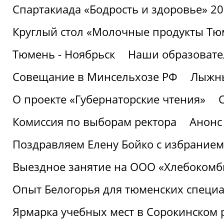
Спартакиада «Бодрость и здоровье» 2
Круглый стол «Молочные продукты Тюм
Тюмень - Ноябрьск
Наши образовате
Совещание в Минсельхозе РФ
Лыжны
О проекте «Губернаторские чтения»
Комиссия по выборам ректора
Анонс
Поздравляем Елену Бойко с избранием
Выездное занятие на ООО «Хлебокомб
Опыт Белогорья для тюменских специ
Ярмарка учебных мест в Сорокинском 