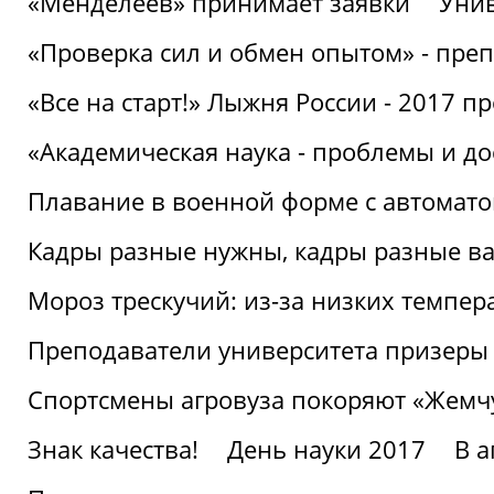
«Менделеев» принимает заявки
Унив
«Проверка сил и обмен опытом» - преп
«Все на старт!» Лыжня России - 2017 п
«Академическая наука - проблемы и д
Плавание в военной форме с автоматом
Кадры разные нужны, кадры разные в
Мороз трескучий: из-за низких темпер
Преподаватели университета призеры
Спортсмены агровуза покоряют «Жем
Знак качества!
День науки 2017
В 