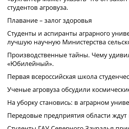
студентов агровуза.
Плавание – залог здоровья
Студенты и аспиранты аграрного униве
лучшую научную Министерства сельско
Производственные тайны. Чему удивил
«Юбилейный».
Первая всероссийская школа студенче
Ученые агровуза обсудили космически
На уборку становись: в аграрном унив
Передовые предприятия области ждут н
Студенты ГАУ Северного Зауралья прин