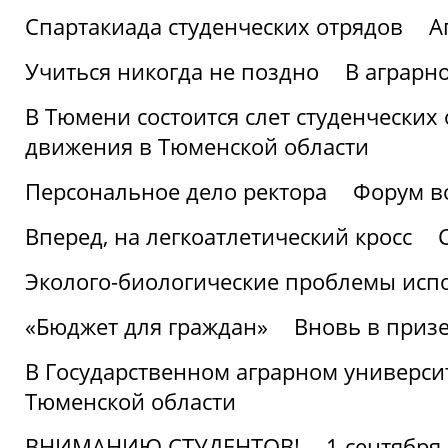
Спартакиада студенческих отрядов
А
Учиться никогда не поздно
В аграрн
В Тюмени состоится слет студенческих
движения в Тюменской области
Персональное дело ректора
Форум в
Вперед, на легкоатлетический кросс
Эколого-биологические проблемы испо
«Бюджет для граждан»
Вновь в призе
В Государственном аграрном университ
Тюменской области
ВНИМАНИЮ СТУДЕНТОВ!
1 сентября