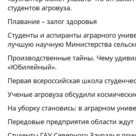
студентов агровуза.
Плавание – залог здоровья
Студенты и аспиранты аграрного униве
лучшую научную Министерства сельско
Производственные тайны. Чему удивил
«Юбилейный».
Первая всероссийская школа студенче
Ученые агровуза обсудили космически
На уборку становись: в аграрном унив
Передовые предприятия области ждут н
Студенты ГАУ Северного Зауралья прин