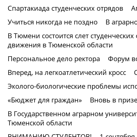
Спартакиада студенческих отрядов
А
Учиться никогда не поздно
В аграрн
В Тюмени состоится слет студенческих
движения в Тюменской области
Персональное дело ректора
Форум в
Вперед, на легкоатлетический кросс
Эколого-биологические проблемы испо
«Бюджет для граждан»
Вновь в призе
В Государственном аграрном университ
Тюменской области
ВНИМАНИЮ СТУДЕНТОВ!
1 сентября