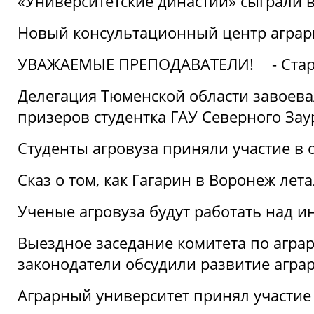
«Университетские династии» сыграли 
Новый консультационный центр аграрно
УВАЖАЕМЫЕ ПРЕПОДАВАТЕЛИ!
- Ста
Делегация Тюменской области завоевал
призеров студентка ГАУ Северного Зау
Студенты агровуза приняли участие в 
Сказ о том, как Гагарин в Воронеж лета
Ученые агровуза будут работать над 
Выездное заседание комитета по агр
законодатели обсудили развитие агра
Аграрный университет принял участие в