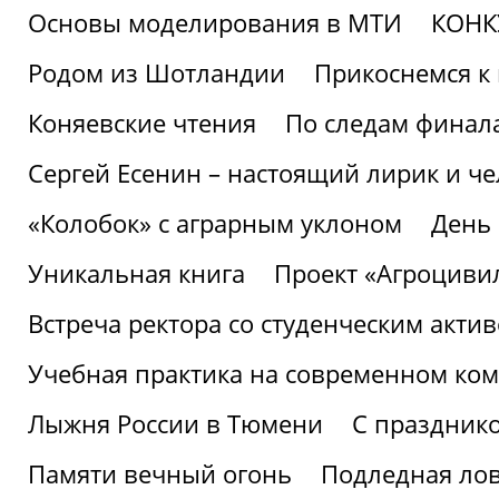
Основы моделирования в МТИ
КОНК
Родом из Шотландии
Прикоснемся к 
Коняевские чтения
По следам финала
Сергей Есенин – настоящий лирик и че
«Колобок» с аграрным уклоном
День
Уникальная книга
Проект «Агроциви
Встреча ректора со студенческим акти
Учебная практика на современном ко
Лыжня России в Тюмени
С праздник
Памяти вечный огонь
Подледная ло