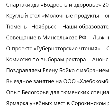
Спартакиада «Бодрость и здоровье» 2
Круглый стол «Молочные продукты Тюм
Тюмень - Ноябрьск
Наши образовате
Совещание в Минсельхозе РФ
Лыжны
О проекте «Губернаторские чтения»
Комиссия по выборам ректора
Анонс
Поздравляем Елену Бойко с избранием
Выездное занятие на ООО «Хлебокомб
Опыт Белогорья для тюменских специ
Ярмарка учебных мест в Сорокинском 