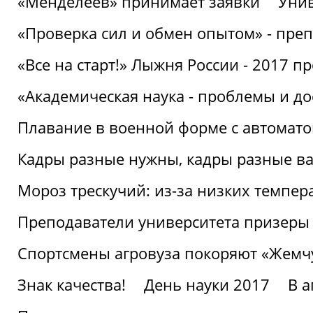
«Менделеев» принимает заявки
Унив
«Проверка сил и обмен опытом» - преп
«Все на старт!» Лыжня России - 2017 п
«Академическая наука - проблемы и д
Плавание в военной форме с автоматом
Кадры разные нужны, кадры разные в
Мороз трескучий: из-за низких темпер
Преподаватели университета призеры
Спортсмены агровуза покоряют «Жем
Знак качества!
День науки 2017
В 