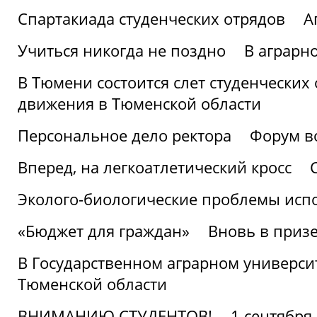
Спартакиада студенческих отрядов
А
Учиться никогда не поздно
В аграрн
В Тюмени состоится слет студенческих
движения в Тюменской области
Персональное дело ректора
Форум в
Вперед, на легкоатлетический кросс
Эколого-биологические проблемы испо
«Бюджет для граждан»
Вновь в призе
В Государственном аграрном университ
Тюменской области
ВНИМАНИЮ СТУДЕНТОВ!
1 сентября