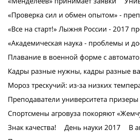
«Менделеев» принимает заявки
Унив
«Проверка сил и обмен опытом» - преп
«Все на старт!» Лыжня России - 2017 п
«Академическая наука - проблемы и д
Плавание в военной форме с автоматом
Кадры разные нужны, кадры разные в
Мороз трескучий: из-за низких темпер
Преподаватели университета призеры
Спортсмены агровуза покоряют «Жем
Знак качества!
День науки 2017
В 