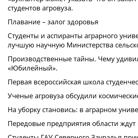
студентов агровуза.
Плавание – залог здоровья
Студенты и аспиранты аграрного униве
лучшую научную Министерства сельско
Производственные тайны. Чему удивил
«Юбилейный».
Первая всероссийская школа студенче
Ученые агровуза обсудили космически
На уборку становись: в аграрном унив
Передовые предприятия области ждут н
Студенты ГАУ Северного Зауралья прин