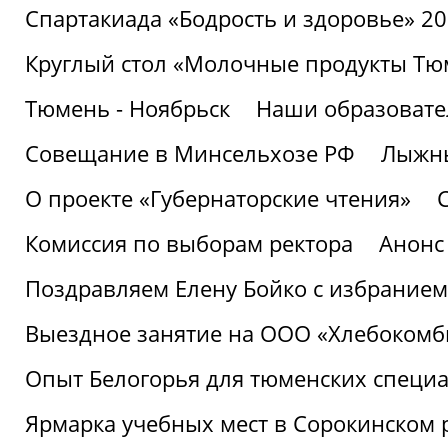
Спартакиада «Бодрость и здоровье» 2
Круглый стол «Молочные продукты Тюм
Тюмень - Ноябрьск
Наши образовате
Совещание в Минсельхозе РФ
Лыжны
О проекте «Губернаторские чтения»
Комиссия по выборам ректора
Анонс
Поздравляем Елену Бойко с избранием
Выездное занятие на ООО «Хлебокомб
Опыт Белогорья для тюменских специ
Ярмарка учебных мест в Сорокинском 