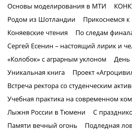
Основы моделирования в МТИ
КОНК
Родом из Шотландии
Прикоснемся к 
Коняевские чтения
По следам финала
Сергей Есенин – настоящий лирик и че
«Колобок» с аграрным уклоном
День
Уникальная книга
Проект «Агроциви
Встреча ректора со студенческим акти
Учебная практика на современном ко
Лыжня России в Тюмени
С праздник
Памяти вечный огонь
Подледная ло