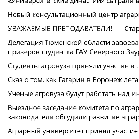
«Университетские династии» сыграли 
Новый консультационный центр аграрно
УВАЖАЕМЫЕ ПРЕПОДАВАТЕЛИ!
- Ста
Делегация Тюменской области завоевал
призеров студентка ГАУ Северного Зау
Студенты агровуза приняли участие в 
Сказ о том, как Гагарин в Воронеж лета
Ученые агровуза будут работать над 
Выездное заседание комитета по агр
законодатели обсудили развитие агра
Аграрный университет принял участие в