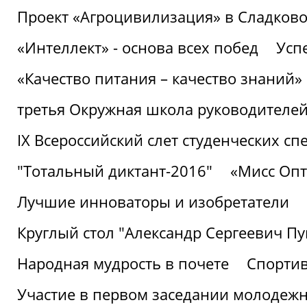
Проект «Агроцивилизация» в Сладков
«Интеллект» - основа всех побед
Успе
«Качество питания – качество знаний»
третья Окружная школа руководителей
IХ Всероссийский слет студенческих 
"Тотальный диктант-2016"
«Мисс Опт
Лучшие инноваторы и изобретатели
Круглый стол "Александр Сергеевич П
Народная мудрость в почете
Спорти
Участие в первом заседании молодеж