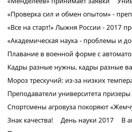
«Менделеев» принимает заявки
Унив
«Проверка сил и обмен опытом» - преп
«Все на старт!» Лыжня России - 2017 п
«Академическая наука - проблемы и д
Плавание в военной форме с автоматом
Кадры разные нужны, кадры разные в
Мороз трескучий: из-за низких темпер
Преподаватели университета призеры
Спортсмены агровуза покоряют «Жем
Знак качества!
День науки 2017
В 