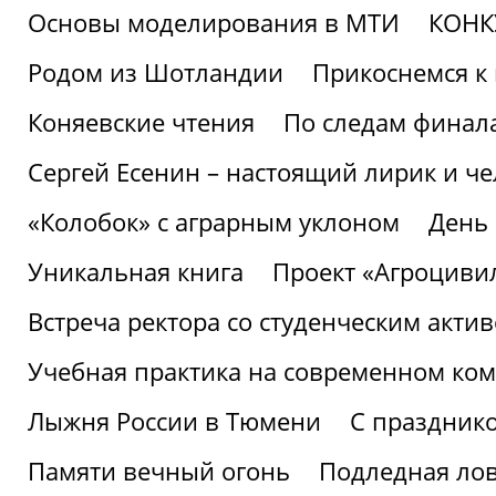
Основы моделирования в МТИ
КОНК
Родом из Шотландии
Прикоснемся к 
Коняевские чтения
По следам финала
Сергей Есенин – настоящий лирик и че
«Колобок» с аграрным уклоном
День
Уникальная книга
Проект «Агроциви
Встреча ректора со студенческим акти
Учебная практика на современном ко
Лыжня России в Тюмени
С праздник
Памяти вечный огонь
Подледная ло