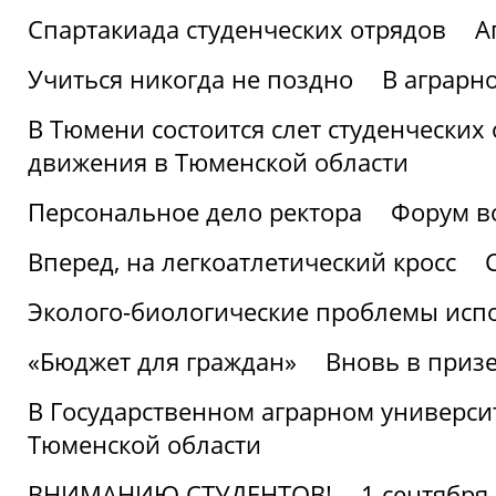
Спартакиада студенческих отрядов
А
Учиться никогда не поздно
В аграрн
В Тюмени состоится слет студенческих
движения в Тюменской области
Персональное дело ректора
Форум в
Вперед, на легкоатлетический кросс
Эколого-биологические проблемы испо
«Бюджет для граждан»
Вновь в призе
В Государственном аграрном университ
Тюменской области
ВНИМАНИЮ СТУДЕНТОВ!
1 сентября