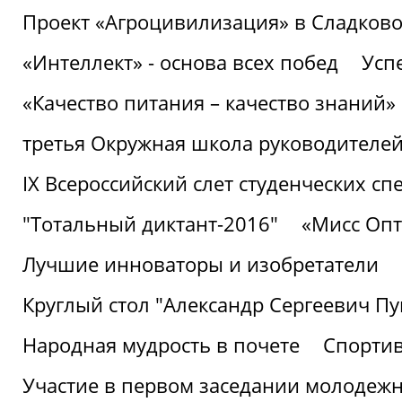
Проект «Агроцивилизация» в Сладков
«Интеллект» - основа всех побед
Успе
«Качество питания – качество знаний»
третья Окружная школа руководителей
IХ Всероссийский слет студенческих 
"Тотальный диктант-2016"
«Мисс Опт
Лучшие инноваторы и изобретатели
Круглый стол "Александр Сергеевич П
Народная мудрость в почете
Спорти
Участие в первом заседании молодеж