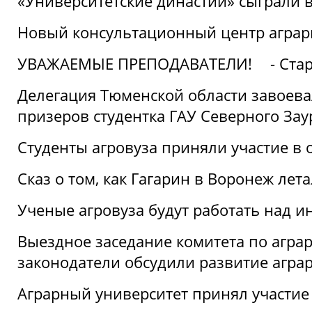
«Университетские династии» сыграли 
Новый консультационный центр аграрно
УВАЖАЕМЫЕ ПРЕПОДАВАТЕЛИ!
- Ста
Делегация Тюменской области завоевал
призеров студентка ГАУ Северного Зау
Студенты агровуза приняли участие в 
Сказ о том, как Гагарин в Воронеж лета
Ученые агровуза будут работать над 
Выездное заседание комитета по агр
законодатели обсудили развитие агра
Аграрный университет принял участие в