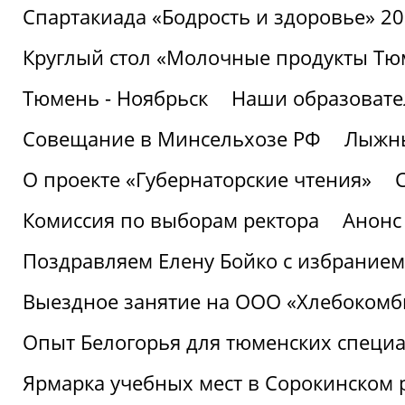
Спартакиада «Бодрость и здоровье» 2
Круглый стол «Молочные продукты Тюм
Тюмень - Ноябрьск
Наши образовате
Совещание в Минсельхозе РФ
Лыжны
О проекте «Губернаторские чтения»
Комиссия по выборам ректора
Анонс
Поздравляем Елену Бойко с избранием
Выездное занятие на ООО «Хлебокомб
Опыт Белогорья для тюменских специ
Ярмарка учебных мест в Сорокинском 