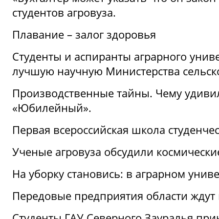
студентов агровуза.
Плавание – залог здоровья
Студенты и аспиранты аграрного униве
лучшую научную Министерства сельско
Производственные тайны. Чему удивил
«Юбилейный».
Первая всероссийская школа студенче
Ученые агровуза обсудили космически
На уборку становись: в аграрном унив
Передовые предприятия области ждут н
Студенты ГАУ Северного Зауралья прин