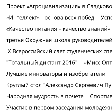
Проект «Агроцивилизация» в Сладков
«Интеллект» - основа всех побед
Успе
«Качество питания – качество знаний»
третья Окружная школа руководителей
IХ Всероссийский слет студенческих 
"Тотальный диктант-2016"
«Мисс Опт
Лучшие инноваторы и изобретатели
Круглый стол "Александр Сергеевич П
Народная мудрость в почете
Спорти
Участие в первом заседании молодеж