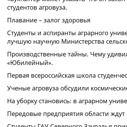
студентов агровуза.
Плавание – залог здоровья
Студенты и аспиранты аграрного униве
лучшую научную Министерства сельско
Производственные тайны. Чему удивил
«Юбилейный».
Первая всероссийская школа студенче
Ученые агровуза обсудили космически
На уборку становись: в аграрном унив
Передовые предприятия области ждут н
Студенты ГАУ Северного Зауралья прин