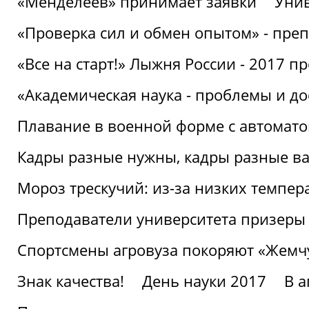
«Менделеев» принимает заявки
Унив
«Проверка сил и обмен опытом» - преп
«Все на старт!» Лыжня России - 2017 п
«Академическая наука - проблемы и д
Плавание в военной форме с автоматом
Кадры разные нужны, кадры разные в
Мороз трескучий: из-за низких темпер
Преподаватели университета призеры
Спортсмены агровуза покоряют «Жем
Знак качества!
День науки 2017
В 