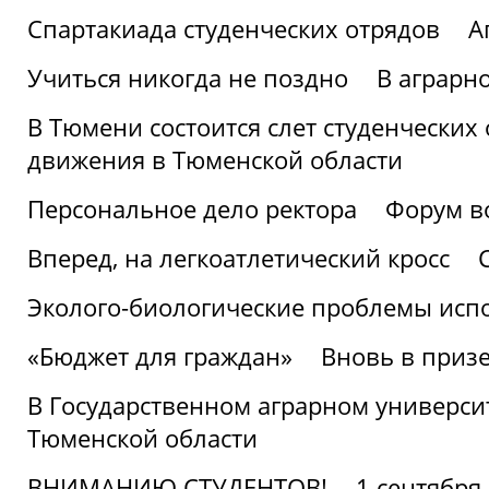
Спартакиада студенческих отрядов
А
Учиться никогда не поздно
В аграрн
В Тюмени состоится слет студенческих
движения в Тюменской области
Персональное дело ректора
Форум в
Вперед, на легкоатлетический кросс
Эколого-биологические проблемы испо
«Бюджет для граждан»
Вновь в призе
В Государственном аграрном университ
Тюменской области
ВНИМАНИЮ СТУДЕНТОВ!
1 сентября