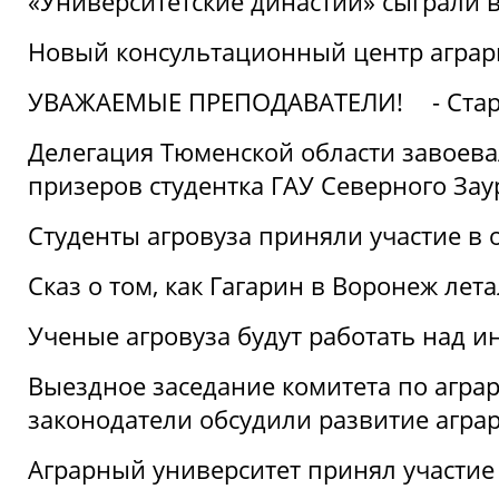
«Университетские династии» сыграли 
Новый консультационный центр аграрно
УВАЖАЕМЫЕ ПРЕПОДАВАТЕЛИ!
- Ста
Делегация Тюменской области завоевал
призеров студентка ГАУ Северного Зау
Студенты агровуза приняли участие в 
Сказ о том, как Гагарин в Воронеж лета
Ученые агровуза будут работать над 
Выездное заседание комитета по агр
законодатели обсудили развитие агра
Аграрный университет принял участие в