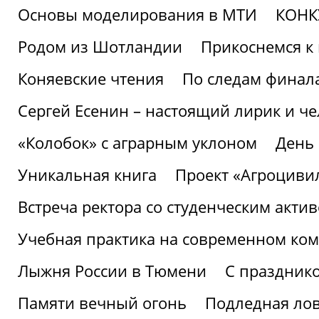
Основы моделирования в МТИ
КОНК
Родом из Шотландии
Прикоснемся к 
Коняевские чтения
По следам финала
Сергей Есенин – настоящий лирик и че
«Колобок» с аграрным уклоном
День
Уникальная книга
Проект «Агроциви
Встреча ректора со студенческим акти
Учебная практика на современном ко
Лыжня России в Тюмени
С праздник
Памяти вечный огонь
Подледная ло