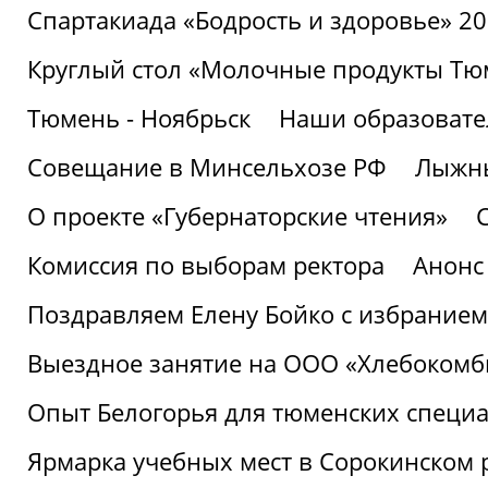
Спартакиада «Бодрость и здоровье» 2
Круглый стол «Молочные продукты Тюм
Тюмень - Ноябрьск
Наши образовате
Совещание в Минсельхозе РФ
Лыжны
О проекте «Губернаторские чтения»
Комиссия по выборам ректора
Анонс
Поздравляем Елену Бойко с избранием
Выездное занятие на ООО «Хлебокомб
Опыт Белогорья для тюменских специ
Ярмарка учебных мест в Сорокинском 