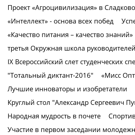
Проект «Агроцивилизация» в Сладков
«Интеллект» - основа всех побед
Успе
«Качество питания – качество знаний»
третья Окружная школа руководителей
IХ Всероссийский слет студенческих 
"Тотальный диктант-2016"
«Мисс Опт
Лучшие инноваторы и изобретатели
Круглый стол "Александр Сергеевич П
Народная мудрость в почете
Спорти
Участие в первом заседании молодеж