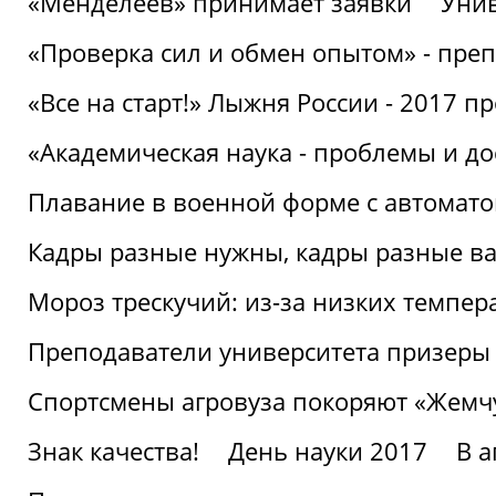
«Менделеев» принимает заявки
Унив
«Проверка сил и обмен опытом» - преп
«Все на старт!» Лыжня России - 2017 п
«Академическая наука - проблемы и д
Плавание в военной форме с автоматом
Кадры разные нужны, кадры разные в
Мороз трескучий: из-за низких темпер
Преподаватели университета призеры
Спортсмены агровуза покоряют «Жем
Знак качества!
День науки 2017
В 