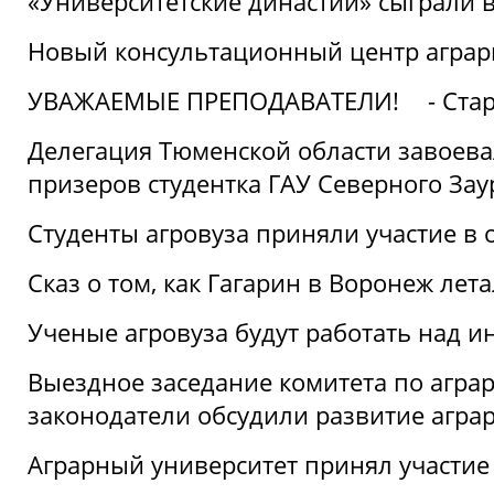
«Университетские династии» сыграли 
Новый консультационный центр аграрно
УВАЖАЕМЫЕ ПРЕПОДАВАТЕЛИ!
- Ста
Делегация Тюменской области завоевал
призеров студентка ГАУ Северного Зау
Студенты агровуза приняли участие в 
Сказ о том, как Гагарин в Воронеж лета
Ученые агровуза будут работать над 
Выездное заседание комитета по агр
законодатели обсудили развитие агра
Аграрный университет принял участие в