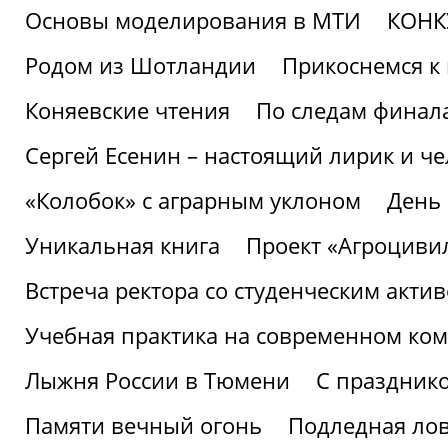
Основы моделирования в МТИ
КОНК
Родом из Шотландии
Прикоснемся к 
Коняевские чтения
По следам финала
Сергей Есенин – настоящий лирик и че
«Колобок» с аграрным уклоном
День
Уникальная книга
Проект «Агроциви
Встреча ректора со студенческим акти
Учебная практика на современном ко
Лыжня России в Тюмени
С праздник
Памяти вечный огонь
Подледная ло