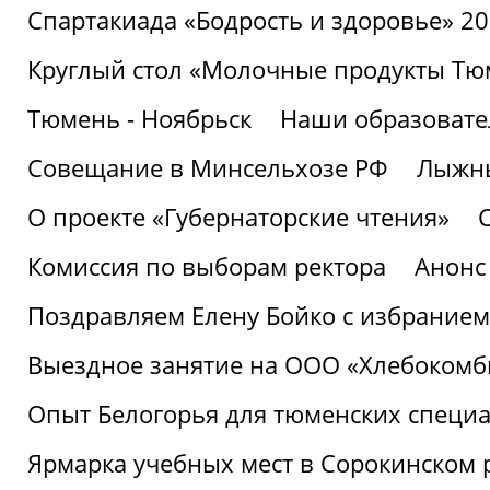
Спартакиада «Бодрость и здоровье» 2
Круглый стол «Молочные продукты Тюм
Тюмень - Ноябрьск
Наши образовате
Совещание в Минсельхозе РФ
Лыжны
О проекте «Губернаторские чтения»
Комиссия по выборам ректора
Анонс
Поздравляем Елену Бойко с избранием
Выездное занятие на ООО «Хлебокомб
Опыт Белогорья для тюменских специ
Ярмарка учебных мест в Сорокинском 