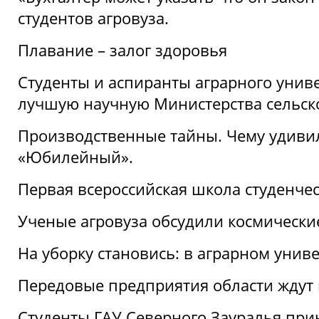
студентов агровуза.
Плавание – залог здоровья
Студенты и аспиранты аграрного униве
лучшую научную Министерства сельско
Производственные тайны. Чему удивил
«Юбилейный».
Первая всероссийская школа студенче
Ученые агровуза обсудили космически
На уборку становись: в аграрном унив
Передовые предприятия области ждут н
Студенты ГАУ Северного Зауралья прин