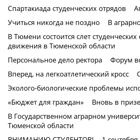
Спартакиада студенческих отрядов
А
Учиться никогда не поздно
В аграрн
В Тюмени состоится слет студенческих
движения в Тюменской области
Персональное дело ректора
Форум в
Вперед, на легкоатлетический кросс
Эколого-биологические проблемы испо
«Бюджет для граждан»
Вновь в призе
В Государственном аграрном университ
Тюменской области
ВНИМАНИЮ СТУДЕНТОВ!
1 сентября