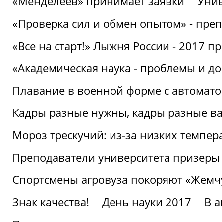
«Менделеев» принимает заявки
Унив
«Проверка сил и обмен опытом» - преп
«Все на старт!» Лыжня России - 2017 п
«Академическая наука - проблемы и д
Плавание в военной форме с автоматом
Кадры разные нужны, кадры разные в
Мороз трескучий: из-за низких темпер
Преподаватели университета призеры
Спортсмены агровуза покоряют «Жем
Знак качества!
День науки 2017
В 