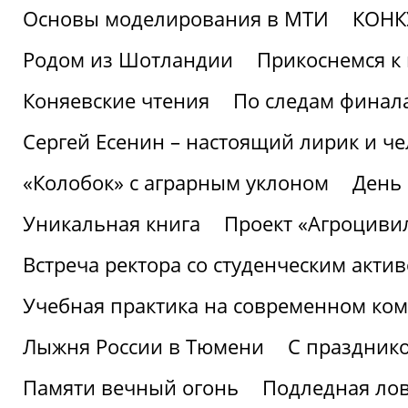
Основы моделирования в МТИ
КОНК
Родом из Шотландии
Прикоснемся к 
Коняевские чтения
По следам финала
Сергей Есенин – настоящий лирик и че
«Колобок» с аграрным уклоном
День
Уникальная книга
Проект «Агроциви
Встреча ректора со студенческим акти
Учебная практика на современном ко
Лыжня России в Тюмени
С праздник
Памяти вечный огонь
Подледная ло