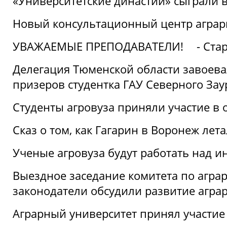
«Университетские династии» сыграли 
Новый консультационный центр аграрно
УВАЖАЕМЫЕ ПРЕПОДАВАТЕЛИ!
- Ста
Делегация Тюменской области завоевал
призеров студентка ГАУ Северного Зау
Студенты агровуза приняли участие в 
Сказ о том, как Гагарин в Воронеж лета
Ученые агровуза будут работать над 
Выездное заседание комитета по агр
законодатели обсудили развитие агра
Аграрный университет принял участие в