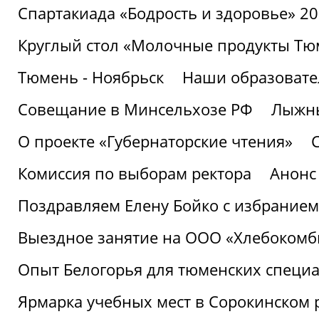
Спартакиада «Бодрость и здоровье» 2
Круглый стол «Молочные продукты Тюм
Тюмень - Ноябрьск
Наши образовате
Совещание в Минсельхозе РФ
Лыжны
О проекте «Губернаторские чтения»
Комиссия по выборам ректора
Анонс
Поздравляем Елену Бойко с избранием
Выездное занятие на ООО «Хлебокомб
Опыт Белогорья для тюменских специ
Ярмарка учебных мест в Сорокинском 