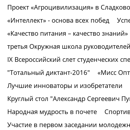
Проект «Агроцивилизация» в Сладков
«Интеллект» - основа всех побед
Успе
«Качество питания – качество знаний»
третья Окружная школа руководителей
IХ Всероссийский слет студенческих 
"Тотальный диктант-2016"
«Мисс Опт
Лучшие инноваторы и изобретатели
Круглый стол "Александр Сергеевич П
Народная мудрость в почете
Спорти
Участие в первом заседании молодеж