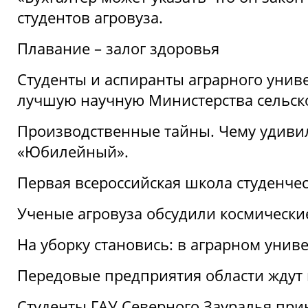
студентов агровуза.
Плавание – залог здоровья
Студенты и аспиранты аграрного униве
лучшую научную Министерства сельско
Производственные тайны. Чему удивил
«Юбилейный».
Первая всероссийская школа студенче
Ученые агровуза обсудили космически
На уборку становись: в аграрном унив
Передовые предприятия области ждут н
Студенты ГАУ Северного Зауралья прин