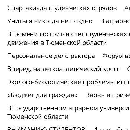
Спартакиада студенческих отрядов
А
Учиться никогда не поздно
В аграрн
В Тюмени состоится слет студенческих
движения в Тюменской области
Персональное дело ректора
Форум в
Вперед, на легкоатлетический кросс
Эколого-биологические проблемы испо
«Бюджет для граждан»
Вновь в призе
В Государственном аграрном университ
Тюменской области
ВНИМАНИЮ СТУДЕНТОВ!
1 сентября