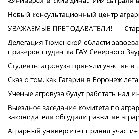
«Университетские династии» сыграли 
Новый консультационный центр аграрно
УВАЖАЕМЫЕ ПРЕПОДАВАТЕЛИ!
- Ста
Делегация Тюменской области завоевал
призеров студентка ГАУ Северного Зау
Студенты агровуза приняли участие в 
Сказ о том, как Гагарин в Воронеж лета
Ученые агровуза будут работать над 
Выездное заседание комитета по агр
законодатели обсудили развитие агра
Аграрный университет принял участие в