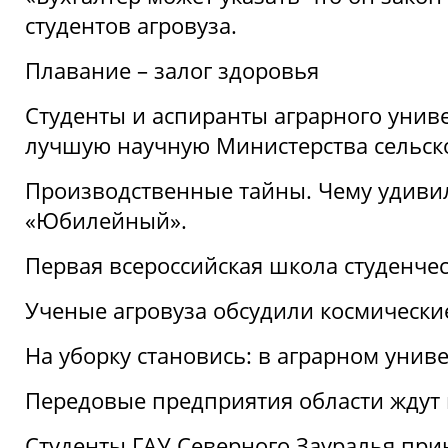
студентов агровуза.
Плавание – залог здоровья
Студенты и аспиранты аграрного униве
лучшую научную Министерства сельско
Производственные тайны. Чему удивил
«Юбилейный».
Первая всероссийская школа студенче
Ученые агровуза обсудили космически
На уборку становись: в аграрном унив
Передовые предприятия области ждут н
Студенты ГАУ Северного Зауралья прин