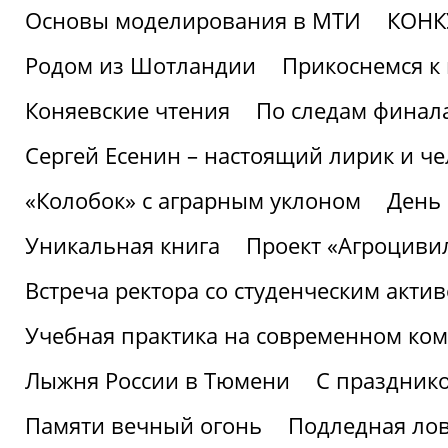
Основы моделирования в МТИ
КОНК
Родом из Шотландии
Прикоснемся к 
Коняевские чтения
По следам финала
Сергей Есенин – настоящий лирик и че
«Колобок» с аграрным уклоном
День
Уникальная книга
Проект «Агроциви
Встреча ректора со студенческим акти
Учебная практика на современном ко
Лыжня России в Тюмени
С праздник
Памяти вечный огонь
Подледная ло