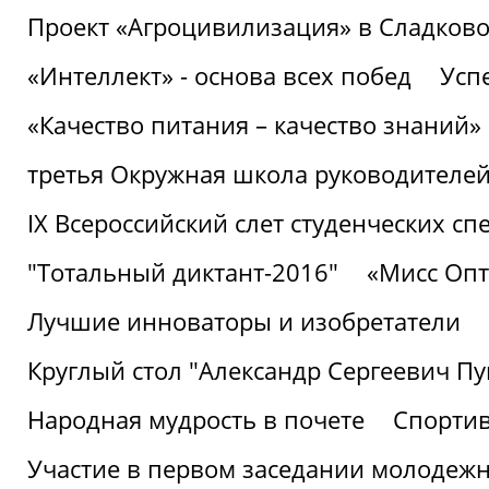
Проект «Агроцивилизация» в Сладков
«Интеллект» - основа всех побед
Успе
«Качество питания – качество знаний»
третья Окружная школа руководителей
IХ Всероссийский слет студенческих 
"Тотальный диктант-2016"
«Мисс Опт
Лучшие инноваторы и изобретатели
Круглый стол "Александр Сергеевич П
Народная мудрость в почете
Спорти
Участие в первом заседании молодеж