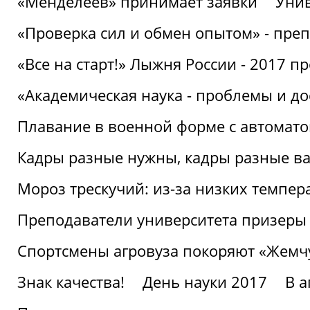
«Менделеев» принимает заявки
Унив
«Проверка сил и обмен опытом» - преп
«Все на старт!» Лыжня России - 2017 п
«Академическая наука - проблемы и д
Плавание в военной форме с автоматом
Кадры разные нужны, кадры разные в
Мороз трескучий: из-за низких темпер
Преподаватели университета призеры
Спортсмены агровуза покоряют «Жем
Знак качества!
День науки 2017
В 