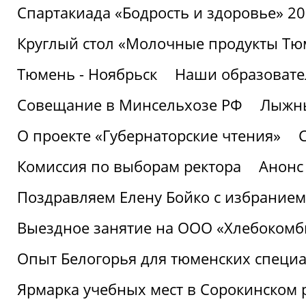
Спартакиада «Бодрость и здоровье» 2
Круглый стол «Молочные продукты Тюм
Тюмень - Ноябрьск
Наши образовате
Совещание в Минсельхозе РФ
Лыжны
О проекте «Губернаторские чтения»
Комиссия по выборам ректора
Анонс
Поздравляем Елену Бойко с избранием
Выездное занятие на ООО «Хлебокомб
Опыт Белогорья для тюменских специ
Ярмарка учебных мест в Сорокинском 