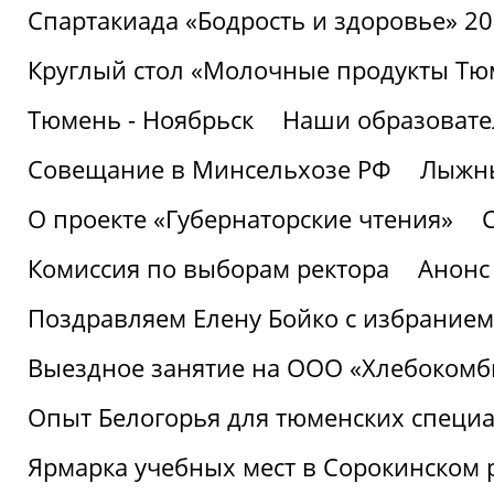
Спартакиада «Бодрость и здоровье» 2
Круглый стол «Молочные продукты Тюм
Тюмень - Ноябрьск
Наши образовате
Совещание в Минсельхозе РФ
Лыжны
О проекте «Губернаторские чтения»
Комиссия по выборам ректора
Анонс
Поздравляем Елену Бойко с избранием
Выездное занятие на ООО «Хлебокомб
Опыт Белогорья для тюменских специ
Ярмарка учебных мест в Сорокинском 