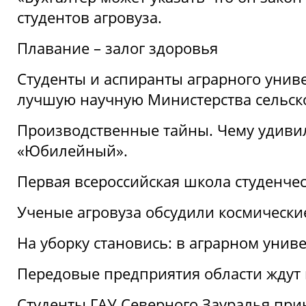
студентов агровуза.
Плавание – залог здоровья
Студенты и аспиранты аграрного униве
лучшую научную Министерства сельско
Производственные тайны. Чему удивил
«Юбилейный».
Первая всероссийская школа студенче
Ученые агровуза обсудили космически
На уборку становись: в аграрном унив
Передовые предприятия области ждут н
Студенты ГАУ Северного Зауралья прин