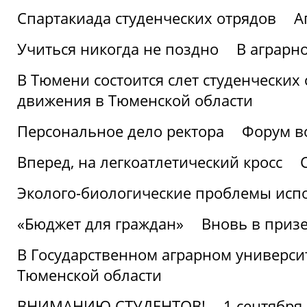
Спартакиада студенческих отрядов
А
Учиться никогда не поздно
В аграрн
В Тюмени состоится слет студенческих
движения в Тюменской области
Персональное дело ректора
Форум в
Вперед, на легкоатлетический кросс
Эколого-биологические проблемы испо
«Бюджет для граждан»
Вновь в призе
В Государственном аграрном университ
Тюменской области
ВНИМАНИЮ СТУДЕНТОВ!
1 сентября