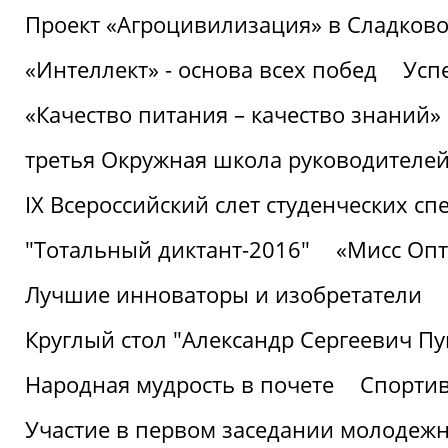
Проект «Агроцивилизация» в Сладков
«Интеллект» - основа всех побед
Успе
«Качество питания – качество знаний»
третья Окружная школа руководителей
IХ Всероссийский слет студенческих 
"Тотальный диктант-2016"
«Мисс Опт
Лучшие инноваторы и изобретатели
Круглый стол "Александр Сергеевич П
Народная мудрость в почете
Спорти
Участие в первом заседании молодеж