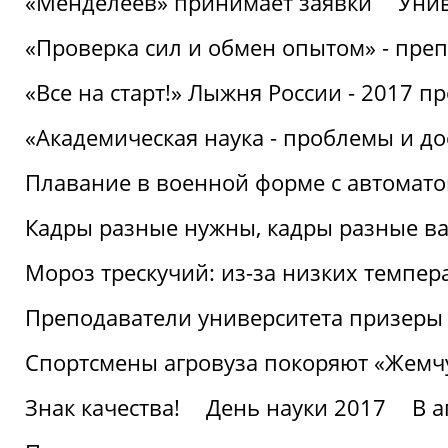
«Менделеев» принимает заявки
Унив
«Проверка сил и обмен опытом» - преп
«Все на старт!» Лыжня России - 2017 п
«Академическая наука - проблемы и д
Плавание в военной форме с автоматом
Кадры разные нужны, кадры разные в
Мороз трескучий: из-за низких темпер
Преподаватели университета призеры
Спортсмены агровуза покоряют «Жем
Знак качества!
День науки 2017
В 