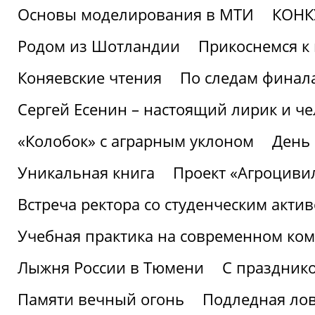
Основы моделирования в МТИ
КОНК
Родом из Шотландии
Прикоснемся к 
Коняевские чтения
По следам финала
Сергей Есенин – настоящий лирик и че
«Колобок» с аграрным уклоном
День
Уникальная книга
Проект «Агроциви
Встреча ректора со студенческим акти
Учебная практика на современном ко
Лыжня России в Тюмени
С праздник
Памяти вечный огонь
Подледная ло