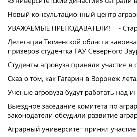
«Университетские династии» сыграли 
Новый консультационный центр аграрно
УВАЖАЕМЫЕ ПРЕПОДАВАТЕЛИ!
- Ста
Делегация Тюменской области завоевал
призеров студентка ГАУ Северного Зау
Студенты агровуза приняли участие в 
Сказ о том, как Гагарин в Воронеж лета
Ученые агровуза будут работать над 
Выездное заседание комитета по агр
законодатели обсудили развитие агра
Аграрный университет принял участие в