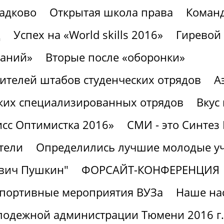
ладково
Открытая школа права
Команд
д
Успех на «World skills 2016»
Гиревой 
наний»
Вторые после «оборонки»
ителей штабов студенческих отрядов
А
еских специализированных отрядов
Вкус
сс Оптимистка 2016»
СМИ - это Синте
тели
Определились лучшие молодые у
евич Пушкин"
ФОРСАЙТ-КОНФЕРЕНЦИЯ
портивные мероприятия ВУЗа
Наше на
олодежной администрации Тюмени 2016 г.