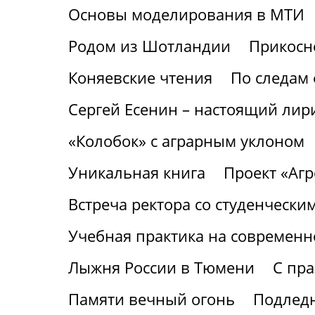
Основы моделирования в МТИ
Родом из Шотландии
Прикосне
Коняевские чтения
По следам 
Сергей Есенин – настоящий лири
«Колобок» с аграрным уклоном
Уникальная книга
Проект «Аг
Встреча ректора со студенчески
Учебная практика на современ
Лыжня России в Тюмени
С пр
Памяти вечный огонь
Подледн