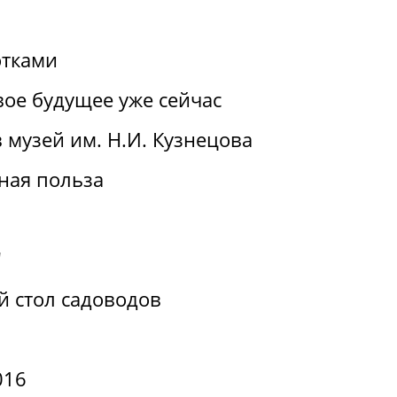
отками
вое будущее уже сейчас
 музей им. Н.И. Кузнецова
ная польза
"
й стол садоводов
016