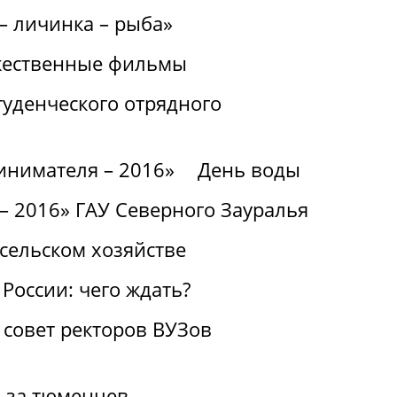
– личинка – рыба»
ожественные фильмы
туденческого отрядного
инимателя – 2016»
День воды
– 2016» ГАУ Северного Зауралья
сельском хозяйстве
России: чего ждать?
 совет ректоров ВУЗов
и за тюменцев