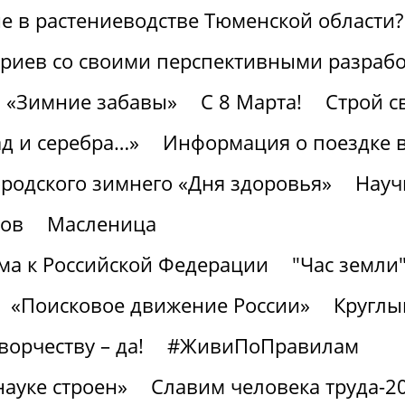
 в растениеводстве Тюменской области?
ариев со своими перспективными разраб
«Зимние забавы»
С 8 Марта!
Строй с
ад и серебра…»
Информация о поездке в
ородского зимнего «Дня здоровья»
Науч
тов
Масленица
а к Российской Федерации
"Час земли
«Поисковое движение России»
Круглы
ворчеству – да!
#ЖивиПоПравилам
науке строен»
Славим человека труда-2