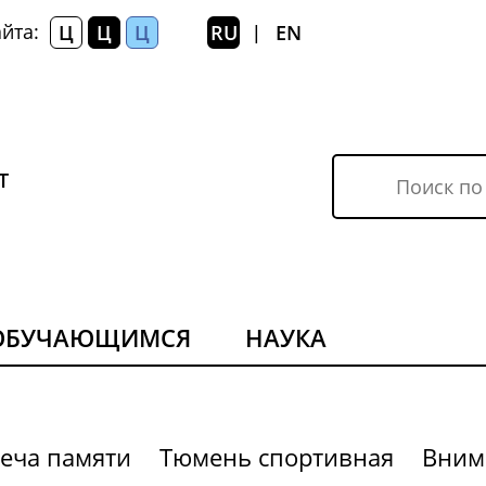
йта:
Ц
Ц
Ц
RU
EN
|
Т
ОБУЧАЮЩИМСЯ
НАУКА
еча памяти
Тюмень спортивная
Вним