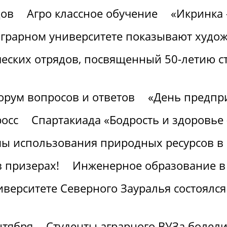
дов
Агро классное обучение
«Икринка 
аграрном университете показывают худ
ческих отрядов, посвященный 50-летию с
орум вопросов и ответов
«День предпр
росс
Спартакиада «Бодрость и здоровье 
ы использования природных ресурсов в 
 призерах!
Инженерное образование в 
верситете Северного Зауралья состоялся
нтября
Студенты аграрного ВУЗа болел