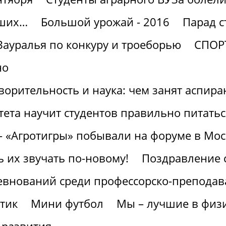
чших…
Большой урожай - 2016
Парад с
Зауралья по конкуру и троеборью
СПОР
но
ворительность и наука: чем занят аспира
ета научит студентов правильно питатьс
- «Агротигры» побывали на форуме в Мос
ь их звучать по-новому!
Поздравление 
евнований среди профессорско-преподава
тик
Мини футбол
Мы – лучшие в физи