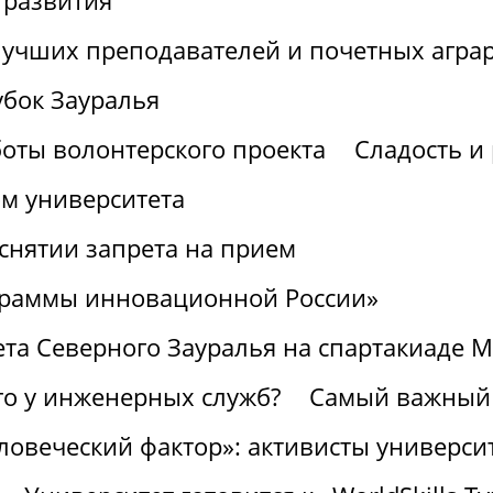
 развития
лучших преподавателей и почетных агра
убок Зауралья
боты волонтерского проекта
Сладость и 
ом университета
снятии запрета на прием
граммы инновационной России»
ета Северного Зауралья на спартакиаде 
го у инженерных служб?
Самый важный 
ловеческий фактор»: активисты университ