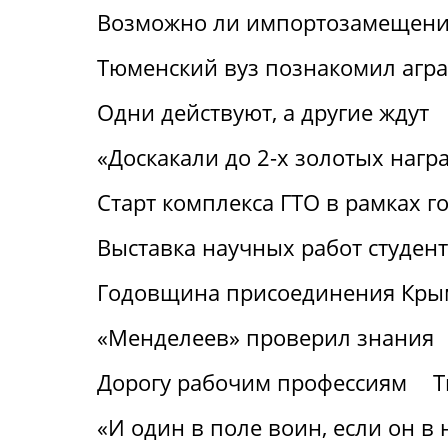
Возможно ли импортозамещение
Тюменский вуз познакомил агр
Одни действуют, а другие ждут
«Доскакали до 2-х золотых нагр
Старт комплекса ГТО в рамках г
Выставка научных работ студен
Годовщина присоединения Крым
«Менделеев» проверил знания
Дорогу рабочим профессиям
Т
«И один в поле воин, если он в 