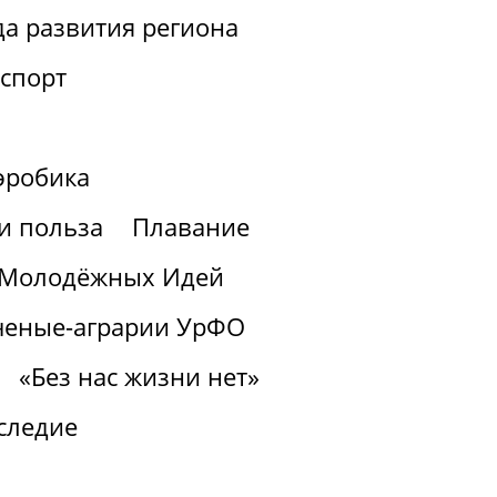
а развития региона
спорт
эробика
 и польза
Плавание
з Молодёжных Идей
ченые-аграрии УрФО
«Без нас жизни нет»
следие